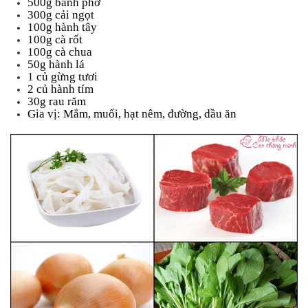
500g bánh phở
an
300g cải ngọt
toàn
100g hành tây
100g cà rốt
Bé
100g cà chua
tắm
50g hành lá
1 củ gừng tươi
Bé
2 củ hành tím
chơi
30g rau răm
mà
Gia vị: Mắm, muối, hạt nêm, đường, dầu ăn
học
Dành
cho
mẹ
Dành
cho
bố
Đồ
dùng
trong
nhà