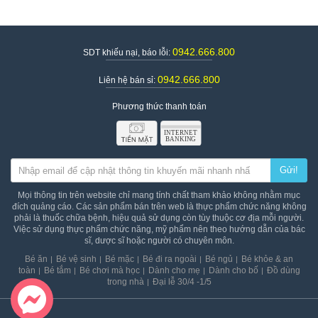
0942.666.800
SDT khiếu nại, báo lỗi:
0942.666.800
Liên hệ bán sỉ:
Phương thức thanh toán
Gửi!
Mọi thông tin trên website chỉ mang tính chất tham khảo không nhằm mục
đích quảng cáo. Các sản phẩm bán trên web là thực phẩm chức năng không
phải là thuốc chữa bệnh, hiệu quả sử dụng còn tùy thuộc cơ địa mỗi người.
Việc sử dụng thực phẩm chức năng, mỹ phẩm nên theo hướng dẫn của bác
sĩ, dược sĩ hoặc người có chuyên môn.
Bé ăn
Bé vệ sinh
Bé mặc
Bé đi ra ngoài
Bé ngủ
Bé khỏe & an
toàn
Bé tắm
Bé chơi mà học
Dành cho mẹ
Dành cho bố
Đồ dùng
trong nhà
Đại lễ 30/4 -1/5