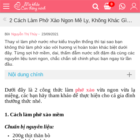
0
Trang
chủ
2 Cách Làm Phở Xào Ngon Mê Ly, Không Khác Gì
Bé
Ngoài Hàng
ăn
Bởi
Nguyễn Thị Thùy
-
23/09/2021
Thay vì làm phở nước như kiểu truyền thống thì tại sao bạn
Bé
không thử làm phở xào với hương vị hoàn toàn khác biệt dưới
vệ
đây. Từng sợi hở mềm, dai, thấm đẫm nước sốt đậm đà cùng các
sinh
nguyên liệu tươi ngon, chắc chắn sẽ chinh phục bạn ngay từ lần
đầu.
Bé
mặc
Nội dung chính
Bé
đi
Dưới đây là 2 công thức làm
phở xào
vừa ngon vừa lạ
ra
miệng, các bạn hãy tham khảo để thực hiện cho cả gia đình
ngoài
thưởng thức nhé.
Bé
1. Cách làm phở xào mềm
ngủ
Chuẩn bị nguyên liệu:
Bé
khỏe
200g thịt thăn bò
&