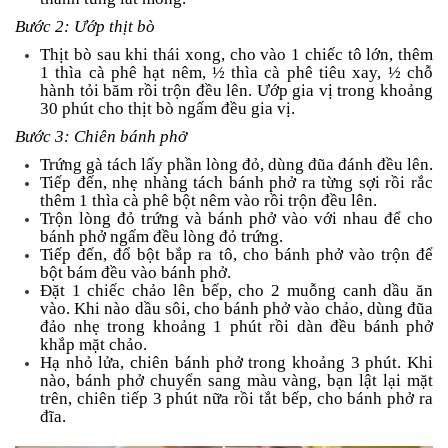
Bước 2: Ướp thịt bò
Thịt bò sau khi thái xong, cho vào 1 chiếc tô lớn, thêm
1 thìa cà phê hạt nêm, ½ thìa cà phê tiêu xay, ½ chỗ
hành tỏi băm rồi trộn đều lên. Ướp gia vị trong khoảng
30 phút cho thịt bò ngấm đều gia vị.
Bước 3: Chiên bánh phở
Trứng gà tách lấy phần lòng đỏ, dùng đũa đánh đều lên.
Tiếp đến, nhẹ nhàng tách bánh phở ra từng sợi rồi rắc
thêm 1 thìa cà phê bột nêm vào rồi trộn đều lên.
Trộn lòng đỏ trứng và bánh phở vào với nhau để cho
bánh phở ngấm đều lòng đỏ trứng.
Tiếp đến, đổ bột bắp ra tô, cho bánh phở vào trộn để
bột bám đều vào bánh phở.
Đặt 1 chiếc chảo lên bếp, cho 2 muỗng canh dầu ăn
vào. Khi nào dầu sôi, cho bánh phở vào chảo, dùng đũa
đảo nhẹ trong khoảng 1 phút rồi dàn đều bánh phở
khắp mặt chảo.
Hạ nhỏ lửa, chiên bánh phở trong khoảng 3 phút. Khi
nào, bánh phở chuyển sang màu vàng, bạn lật lại mặt
trên, chiên tiếp 3 phút nữa rồi tắt bếp, cho bánh phở ra
đĩa.