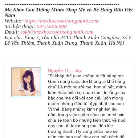
--------------------------------------------------------------
Mẹ Khỏe Con Thông Minh: Shop Mẹ và Bé Hàng Đầu Việt
Nam
Website:
https://mekhoeconthongminh.com/
Số điện thoại:
0942.666.800
Email:
cskh@mekhoeconthongminh.com
Địa chỉ: Tầng 3, Tòa nhà 24T3 Thanh Xuân Complex, Số 6
Lê Văn Thiêm, Thanh Xuân Trung, Thanh Xuân, Hà Nội
Nguyễn Thị Thùy
“Đi khắp thế gian không ai tốt bằng mẹ
Gánh nặng cuộc đời không ai khổ bằng
cha” Là một người mẹ, hơn ai hết, mình
luôn thấu hiểu sự quan tâm, lo lắng của
bậc cha mẹ đối với con cái, luôn mong
muốn những điều tốt đẹp nhất cho con.
Vì thế, bằng những kinh nghiệm lâu
năm trong việc chăm sóc con, mình xin
chia sẻ toàn bộ những kiến thức về nuôi
dạy con, từ khi mang thai đến lúc
trưởng thành. Hy vọng phần nào sẽ
giúp các bạn nuôi dạy con một cách dễ