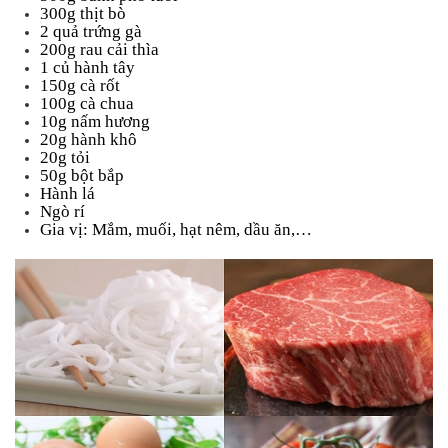
300g thịt bò
2 quả trứng gà
200g rau cải thìa
1 củ hành tây
150g cà rốt
100g cà chua
10g nấm hương
20g hành khô
20g tỏi
50g bột bắp
Hành lá
Ngò rí
Gia vị: Mắm, muối, hạt nêm, dầu ăn,…