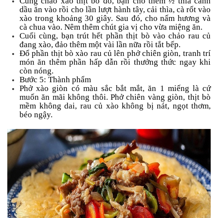
Cũng chảo xào thịt bò đó, bạn cho thêm ½ thìa canh
dầu ăn vào rồi cho lần lượt hành tây, cải thìa, cà rốt vào
xào trong khoảng 30 giây. Sau đó, cho nấm hương và
cà chua vào. Nêm thêm chút gia vị cho vừa miệng ăn.
Cuối cùng, bạn trút hết phần thịt bò vào chảo rau củ
đang xào, đảo thêm một vài lần nữa rồi tắt bếp.
Đổ phần thịt bò xào rau củ lên phở chiên giòn, tranh trí
món ăn thêm phần hấp dẫn rồi thưởng thức ngay khi
còn nóng.
Bước 5: Thành phẩm
Phở xào giòn có màu sắc bắt mắt, ăn 1 miếng là cứ
muốn ăn mãi không thôi. Phở chiên vàng giòn, thịt bò
mềm không dai, rau củ xào không bị nát, ngọt thơm,
béo ngậy.