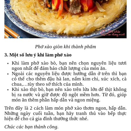
Phở xào giòn khi thành phẩm
3. Một số lưu ý khi làm phở xào
Khi làm phở xào bò, bạn nên chọn nguyên liệu tươi
ngon nhất để đảm bảo chất lượng của món ăn.
Ngoài các nguyên liệu được hướng dẫn ở trên thì bạn
có thể cho thêm đậu hà lan, nấm kim chi, xúc xích, cà
chua,…tùy theo sở thích của mình.
Khi xào thịt bò, bạn nên xào trên lửa lớn để thịt không
bị ra nước và giữ được độ ngột mềm hơn. Từ đó, giúp
món ăn thêm phần hấp dẫn và ngon miệng.
Trên đây là 2 cách làm món phở xào thơm ngon, hấp dẫn.
Những ngày cuối tuần, bạn hãy tranh thủ vào bếp thực
hiện để cho cả gia đình thưởng thức nhé.
Chúc các bạn thành công.