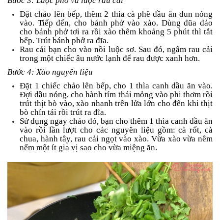
Bước 3: Luộc phở và luộc rau cải
Đặt chảo lên bếp, thêm 2 thìa cà phê dầu ăn đun nóng
vào. Tiếp đến, cho bánh phở vào xào. Dùng đũa đảo
cho bánh phở tơi ra rồi xào thêm khoảng 5 phút thì tắt
bếp. Trút bánh phở ra đĩa.
Rau cải bạn cho vào nồi luộc sơ. Sau đó, ngâm rau cải
trong một chiếc âu nước lạnh để rau được xanh hơn.
Bước 4: Xào nguyên liệu
Đặt 1 chiếc chảo lên bếp, cho 1 thìa canh dầu ăn vào.
Đợi dầu nóng, cho hành tím thái mỏng vào phi thơm rồi
trút thịt bò vào, xào nhanh trên lửa lớn cho đến khi thịt
bò chín tái rồi trút ra đĩa.
Sử dụng ngay chảo đó, bạn cho thêm 1 thìa canh dầu ăn
vào rồi lần lượt cho các nguyên liệu gồm: cà rốt, cà
chua, hành tây, rau cải ngọt vào xào. Vừa xào vừa nêm
nếm một ít gia vị sao cho vừa miệng ăn.