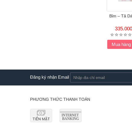
Bỉm – Tã Dá
335.00
Mua hàng
Đăng ký nhận Email
PHƯƠNG THỨC THANH TOÁN