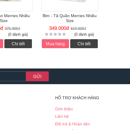
n Merries Nhiều
Bỉm - Tã Quần Merries Nhiều
Size
Size
0
đ
349.000
đ
375.000
đ
419.000
đ
(0 đánh giá)
(0 đánh giá)
Chi tiết
Mua hàng
Chi tiết
HỖ TRỢ KHÁCH HÀNG
Giới thiệu
Liên hệ
Đổi trả & Hoàn tiền