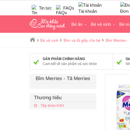
Tin tức
FAQs
Tài khoản
Đơn 
Bé ăn
Bé vệ sinh
Bé m
Bé vệ sinh
Bỉm và tã giấy cho bé
Bỉm Merries - 
SẢN PHẨM CHÍNH HÃNG
GI
Cam kết về sản phẩm và sức khỏe
Nh
Bỉm Merries - Tã Merries
Thương hiệu
Tập đoàn KAO