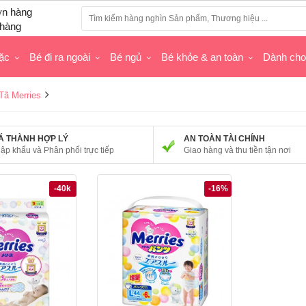
hàng
ặc
Bé đi ra ngoài
Bé ngủ
Bé khỏe & an toàn
Dành ch
Tã Merries
Á THÀNH HỢP LÝ
AN TOÀN TÀI CHÍNH
ập khẩu và Phân phối trực tiếp
Giao hàng và thu tiền tận nơi
-40k
-16%