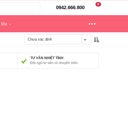
0
0942.666.800
o Mẹ
TƯ VẤN NHIỆT TÌNH
Đội ngũ tư vấn có chuyên môn