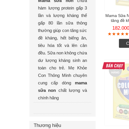
Mama sữa non
chứa
hàm lượng protein gấp 3
Mama Sữa N
lần và lượng kháng thể
tăng đề k
gấp 80 lần sữa thông
182.00
thường giúp con tăng sức
đề kháng, hết biếng ăn,
C
tiêu hóa tốt và lên cân
đều. Sữa non không chứa
dư lượng kháng sinh an
toàn cho trẻ. Mẹ Khỏe
HẾT
HÀNG
Con Thông Minh chuyên
cung cấp dòng
mama
sữa non
chất lượng và
chính hãng
Thương hiệu