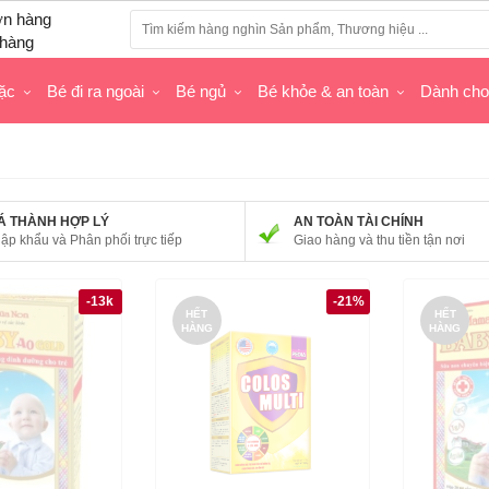
hàng
ặc
Bé đi ra ngoài
Bé ngủ
Bé khỏe & an toàn
Dành ch
Á THÀNH HỢP LÝ
AN TOÀN TÀI CHÍNH
ập khẩu và Phân phối trực tiếp
Giao hàng và thu tiền tận nơi
-13k
-21%
HẾT
HẾT
HÀNG
HÀNG