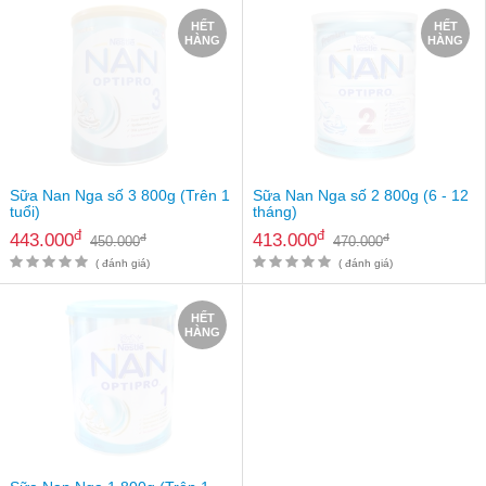
Tin
HẾT
HẾT
tức
HÀNG
HÀNG
FAQ
Sữa Nan Nga số 3 800g (Trên 1
Sữa Nan Nga số 2 800g (6 - 12
tuổi)
tháng)
đ
đ
443.000
413.000
đ
đ
450.000
470.000
( đánh giá)
( đánh giá)
HẾT
HÀNG