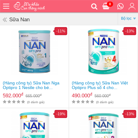
0
Trang
chủ
Bộ lọc
Sữa Nan
Bé
-11%
-13%
ăn
Bé
vệ
sinh
Bé
mặc
Bé
(Hàng công ty) Sữa Nan Nga
(Hàng công ty) Sữa Nan Việt
đi
Optipro 1 Nestle cho bé...
Optipro Plus số 4 cho...
ra
đ
đ
592.000
490.000
đ
đ
665.000
560.000
ngoài
(0 đánh giá)
(0 đánh giá)
Bé
-19%
-13%
ngủ
Bé
khỏe
&