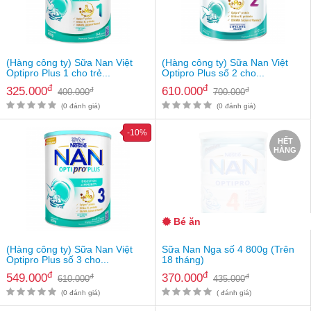
an
toàn
Bé
tắm
(Hàng công ty) Sữa Nan Việt
(Hàng công ty) Sữa Nan Việt
Optipro Plus 1 cho trẻ...
Optipro Plus số 2 cho...
Bé
đ
đ
325.000
610.000
đ
đ
400.000
700.000
chơi
mà
(0 đánh giá)
(0 đánh giá)
học
-10%
HẾT
Dành
HÀNG
cho
mẹ
Dành
cho
bố
Bé ăn
Đồ
(Hàng công ty) Sữa Nan Việt
Sữa Nan Nga số 4 800g (Trên
dùng
Optipro Plus số 3 cho...
18 tháng)
trong
đ
đ
549.000
370.000
đ
đ
610.000
435.000
nhà
(0 đánh giá)
( đánh giá)