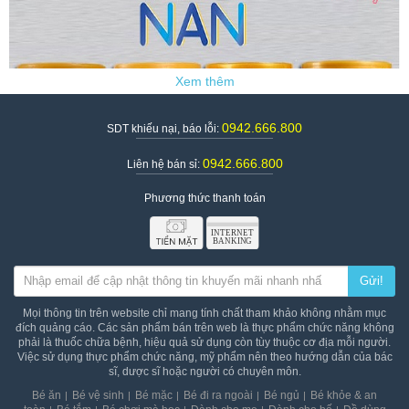
0942.666.800
SDT khiếu nại, báo lỗi:
0942.666.800
Liên hệ bán sỉ:
Phương thức thanh toán
Sữa Nan được đánh giá là loại sữa tốt nhất cho trẻ sơ sinh
Gửi!
và trẻ nhỏ
Mọi thông tin trên website chỉ mang tính chất tham khảo không nhằm mục
2. Thành phần và công dụng của sữa Nan
đích quảng cáo. Các sản phẩm bán trên web là thực phẩm chức năng không
phải là thuốc chữa bệnh, hiệu quả sử dụng còn tùy thuộc cơ địa mỗi người.
Thành phần của sữa Nan chứa nhiều dưỡng chất quan trọng
Việc sử dụng thực phẩm chức năng, mỹ phẩm nên theo hướng dẫn của bác
giúp trẻ phát triển toàn diện:
sĩ, dược sĩ hoặc người có chuyên môn.
Hỗ trợ hệ tiêu hóa phát triển tốt hơn, giảm tối đa tình
Bé ăn
Bé vệ sinh
Bé mặc
Bé đi ra ngoài
Bé ngủ
Bé khỏe & an
trạng táo bón, tiêu chảy.