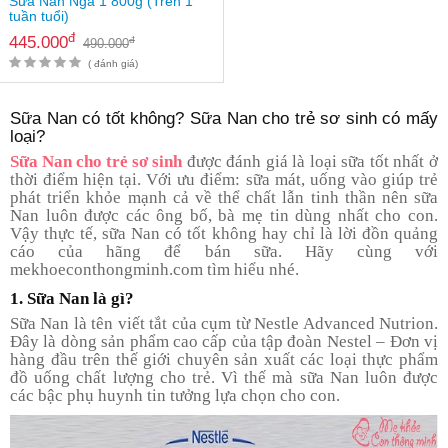
Sữa Nan Nga 1 800g (Trên 1
tuần tuổi)
đ
445.000
đ
490.000
( đánh giá)
Sữa Nan có tốt không? Sữa Nan cho trẻ sơ sinh có mấy
loại?
Sữa Nan cho trẻ sơ sinh
được đánh giá là loại sữa tốt nhất ở
thời điểm hiện tại. Với ưu điểm: sữa mát, uống vào giúp trẻ
phát triển khỏe mạnh cả về thể chất lẫn tinh thần nên sữa
Nan luôn được các ông bố, bà mẹ tin dùng nhất cho con.
Vậy thực tế, sữa Nan có tốt không hay chỉ là lời đồn quảng
cáo của hãng để bán sữa. Hãy cùng với
mekhoeconthongminh.com tìm hiểu nhé.
1. Sữa Nan là gì?
Sữa Nan là tên viết tắt của cụm từ Nestle Advanced Nutrion.
Đây là dòng sản phẩm cao cấp của tập đoàn Nestel – Đơn vị
hàng đầu trên thế giới chuyên sản xuất các loại thực phẩm
đồ uống chất lượng cho trẻ. Vì thế mà sữa Nan luôn được
các bậc phụ huynh tin tưởng lựa chọn cho con.