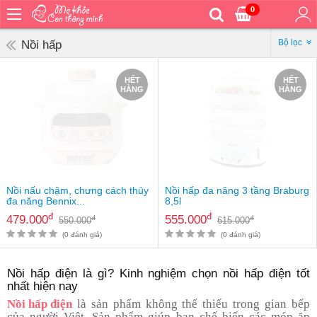
0
Trang
chủ
Bộ lọc
Nồi hấp
Bé
ăn
HẾT
HẾT
HÀNG
HÀNG
Bé
vệ
sinh
Bé
mặc
Bé
Nồi nấu chậm, chưng cách thủy
Nồi hấp đa năng 3 tầng Braburg
đi
đa năng Bennix...
8,5l
ra
đ
đ
479.000
555.000
đ
đ
550.000
615.000
ngoài
(0 đánh giá)
(0 đánh giá)
Bé
ngủ
Nồi hấp điện là gì? Kinh nghiệm chọn nồi hấp điện tốt
nhất hiện nay
Bé
khỏe
Nồi hấp điện
là sản phẩm không thể thiếu trong gian bếp
&
của người Việt. Sản phẩm giúp bạn chế biến các món ăn