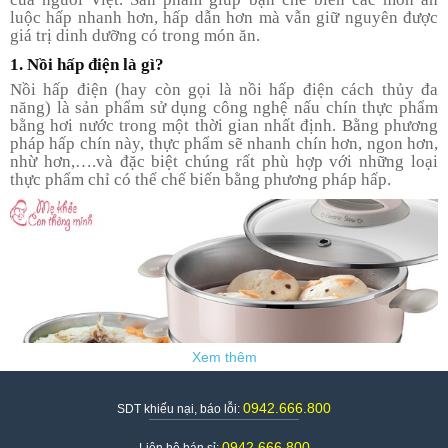
an
luộc hấp nhanh hơn, hấp dẫn hơn mà vẫn giữ nguyên được
toàn
giá trị dinh dưỡng có trong món ăn.
1. Nồi hấp điện là gì?
Bé
tắm
Nồi hấp điện (hay còn gọi là nồi hấp điện cách thủy đa
năng) là sản phẩm sử dụng công nghệ nấu chín thực phẩm
Bé
bằng hơi nước trong một thời gian nhất định. Bằng phương
chơi
pháp hấp chín này, thực phẩm sẽ nhanh chín hơn, ngon hơn,
mà
nhừ hơn,….và đặc biệt chúng rất phù hợp với những loại
học
thực phẩm chỉ có thể chế biến bằng phương pháp hấp.
Dành
cho
mẹ
Dành
cho
bố
Đồ
dùng
trong
nhà
0942.666.800
SDT khiếu nại, báo lỗi:
0942.666.800