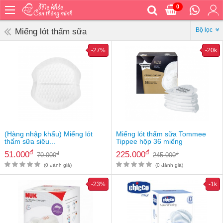
0
Trang
chủ
Bộ lọc
Miếng lót thấm sữa
Bé
-27%
-20k
ăn
Bé
vệ
sinh
Bé
mặc
Bé
(Hàng nhập khẩu) Miếng lót
Miếng lót thấm sữa Tommee
đi
thấm sữa siêu...
Tippee hộp 36 miếng
ra
đ
đ
51.000
225.000
đ
đ
70.000
245.000
ngoài
(0 đánh giá)
(0 đánh giá)
Bé
-23%
-1k
ngủ
Bé
khỏe
&