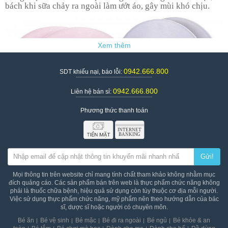
bách khi sữa chảy ra ngoài làm ướt áo, gây mùi khó chịu.
0942.666.800
SDT khiếu nại, báo lỗi:
0942.666.800
Liên hệ bán sỉ:
Phương thức thanh toán
Gửi!
Mọi thông tin trên website chỉ mang tính chất tham khảo không nhằm mục
đích quảng cáo. Các sản phẩm bán trên web là thực phẩm chức năng không
Miếng lót thấm sữa là sản phẩm giúp ngăn ngừa sữa tràn ra
phải là thuốc chữa bệnh, hiệu quả sử dụng còn tùy thuộc cơ địa mỗi người.
bên ngoài
Việc sử dụng thực phẩm chức năng, mỹ phẩm nên theo hướng dẫn của bác
sĩ, dược sĩ hoặc người có chuyên môn.
2. Ưu điểm của miếng lót thấm sữa
Bé ăn
Bé vệ sinh
Bé mặc
Bé đi ra ngoài
Bé ngủ
Bé khỏe & an
Thiết kế hình tròn, dạng vòm dễ dàng ôm sát vào bầu