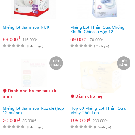
an
toàn
Bé
tắm
Miếng lót thấm sữa NUK
Miếng Lót Thấm Sữa Chống
Khuẩn Chicco (Hộp 12...
Bé
đ
đ
89.000
69.000
đ
đ
115.000
70.000
chơi
mà
(0 đánh giá)
( đánh giá)
học
HẾT
HẾT
Dành
HÀNG
HÀNG
cho
mẹ
Dành
cho
Dành cho bà mẹ sau khi
bố
sinh
Dành cho mẹ
Đồ
Miếng lót thấm sữa Rozabi (hộp
Hộp 60 Miếng Lót Thấm Sữa
dùng
12 miếng)
Moby Thái Lan
trong
đ
đ
20.000
195.000
đ
đ
35.000
230.000
nhà
(0 đánh giá)
(0 đánh giá)