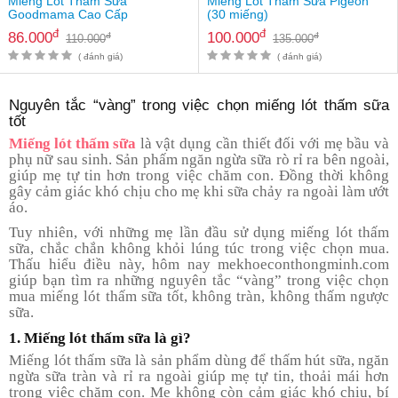
Miếng Lót Thấm Sữa
Miếng Lót Thấm Sữa Pigeon
Goodmama Cao Cấp
(30 miếng)
đ
đ
86.000
100.000
đ
đ
110.000
135.000
( đánh giá)
( đánh giá)
Nguyên tắc “vàng” trong việc chọn miếng lót thấm sữa
tốt
Miếng lót thấm sữa
là vật dụng cần thiết đối với mẹ bầu và
phụ nữ sau sinh. Sản phấm ngăn ngừa sữa rò rỉ ra bên ngoài,
giúp mẹ tự tin hơn trong việc chăm con. Đồng thời không
gây cảm giác khó chịu cho mẹ khi sữa chảy ra ngoài làm ướt
áo.
Tuy nhiên, với những mẹ lần đầu sử dụng miếng lót thấm
sữa, chắc chắn không khỏi lúng túc trong việc chọn mua.
Thấu hiểu điều này, hôm nay mekhoeconthongminh.com
giúp bạn tìm ra những nguyên tắc “vàng” trong việc chọn
mua miếng lót thấm sữa tốt, không tràn, không thấm ngược
sữa.
1. Miếng lót thấm sữa là gì?
Miếng lót thấm sữa là sản phẩm dùng để thấm hút sữa, ngăn
ngừa sữa tràn và rỉ ra ngoài giúp mẹ tự tin, thoải mái hơn
trong việc chăm con. Mẹ không còn cảm giác khó chịu, bí