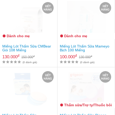
Tin
HẾT
HẾT
tức
HÀNG
HÀNG
FAQ
Dành cho mẹ
Dành cho mẹ
Miếng Lót Thấm Sữa CMBear
Miếng Lót Thấm Sữa Mameyo
Gói 108 Miếng
Bịch 100 Miếng
đ
đ
130.000
100.000
đ
đ
150.000
130.000
(0 đánh giá)
(0 đánh giá)
HẾT
HẾT
HÀNG
HÀNG
Thấm sữa/Trợ ty/Thuốc bôi