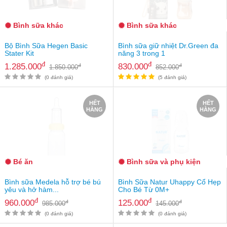
an
toàn
Bình sữa khác
Bình sữa khác
Bé
tắm
Bộ Bình Sữa Hegen Basic
Bình sữa giữ nhiệt Dr.Green đa
Stater Kit
năng 3 trong 1
Bé
đ
đ
1.285.000
830.000
đ
đ
1.850.000
852.000
chơi
mà
(0 đánh giá)
(5 đánh giá)
học
HẾT
HẾT
Dành
HÀNG
HÀNG
cho
mẹ
Dành
cho
bố
Bé ăn
Bình sữa và phụ kiện
Đồ
Bình sữa Medela hỗ trợ bé bú
Bình Sữa Natur Uhappy Cổ Hẹp
dùng
yêu và hở hàm...
Cho Bé Từ 0M+
trong
đ
đ
960.000
125.000
đ
đ
985.000
145.000
nhà
(0 đánh giá)
(0 đánh giá)