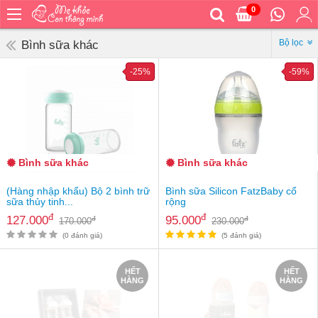
0
Trang
chủ
Bộ lọc
Bình sữa khác
Bé
-25%
-59%
ăn
Bé
vệ
sinh
Bé
Bình sữa khác
Bình sữa khác
mặc
Bé
(Hàng nhập khẩu) Bộ 2 bình trữ
Bình sữa Silicon FatzBaby cổ
đi
sữa thủy tinh...
rộng
ra
đ
đ
127.000
95.000
đ
đ
170.000
230.000
ngoài
(0 đánh giá)
(5 đánh giá)
Bé
ngủ
HẾT
HẾT
HÀNG
HÀNG
Bé
khỏe
&