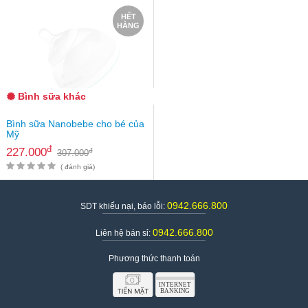
Tin
HẾT
tức
HÀNG
FAQ
Bình sữa khác
Bình sữa Nanobebe cho bé của
Mỹ
đ
227.000
đ
307.000
( đánh giá)
0942.666.800
SDT khiếu nại, báo lỗi:
0942.666.800
Liên hệ bán sỉ:
Phương thức thanh toán