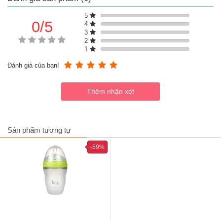
5
0/5
4
3
2
1
Đánh giá của bạn!
Sản phẩm tương tự
-59%
Bộ 2 bình trữ sữa thủy tinh Fatzbaby Store 3 (màu hồng)
Đặc điểm của bình trữ sữa cho bé Fatzbaby
Store 3 FB0150CM
Thiết kế thông minh chống rò rỉ hiệu quả với vòng silicon kín
khít.
Cân bằng áp suất thông minh, mở nắp dễ dàng, không bị