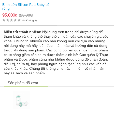
dính chặt.
Bình sữa Silicon FatzBaby cổ
Dung tích 180ml tiện lợi, dùng trữ sữa mẹ hoặc đựng cháo,
rộng
trái cây, đồ ăn nhẹ cho bé.
95.000đ
230.000đ
Tháo rời hoàn toàn, dễ vệ sinh khi sử dụng.
(0 đánh giá)
Tương thích máy tiệt trùng hơi nước, UV và máy rửa chén.
Miễn trừ trách nhiệm:
Nội dung trên trang chỉ được dùng để
tham khảo và không thể thay thế chỉ dẫn của các chuyên gia sức
khỏe. Chúng tôi khuyến cáo bạn không nên chỉ dựa vào những
nội dung này mà hãy luôn đọc nhãn mác và hướng dẫn sử dụng
trước khi dùng sản phẩm. Các công bố liên quan đến thực phẩm
chức năng giảm cân chưa được thẩm định bởi Cục quản lý Thực
phẩm và Dược phẩm cũng như không được dùng để chẩn đoán,
điều trị, chữa trị, hay phòng ngừa bệnh tật cũng như các vấn đề
sức khỏe khác. Chúng tôi không chịu trách nhiệm về nhầm lẫn
hay sai lệch về sản phẩm.
Sản phẩm đã xem