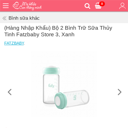
0
Trang
chủ
Bình sữa khác
Bé
(Hàng Nhập Khẩu) Bộ 2 Bình Trữ Sữa Thủy
ăn
Tinh Fatzbaby Store 3, Xanh
Bé
FATZBABY
.
vệ
sinh
Bé
mặc
Bé
đi
ra
ngoài
Bé
ngủ
Bé
khỏe
&