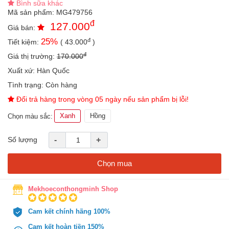
Bình sữa khác
an
Mã sản phẩm:
MG479756
toàn
đ
127.000
Giá bán:
Bé
đ
25
%
Tiết kiệm:
(
43.000
)
tắm
đ
Giá thị trường:
170.000
Bé
chơi
Xuất xứ:
Hàn Quốc
mà
Tình trạng:
Còn hàng
học
Đổi trả hàng trong vòng 05 ngày nếu sản phẩm bị lỗi!
Dành
cho
Xanh
Hồng
Chọn màu sắc:
mẹ
Số lượng
-
+
Dành
cho
bố
Chọn mua
Đồ
dùng
Mekhoeconthongminh Shop
trong
nhà
Cam kết chính hãng 100%
Cam kết hoàn tiền 150%