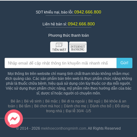
0942.666.800
SDT khiếu nại, báo lỗi:
0942.666.800
Liên hệ bán sỉ:
Phương thức thanh toán
Gửi!
Mọi thông tin trên website chỉ mang tính chất tham khảo không nhằm mục
đích quảng cáo. Các sản phẩm bán trên web là thực phẩm chức năng không
phải là thuốc chữa bệnh, hiệu quả sử dụng còn tùy thuộc cơ địa mỗi người.
Việc sử dụng thực phẩm chức năng, mỹ phẩm nên theo hướng dẫn của bác
sĩ, dược sĩ hoặc người có chuyên môn.
Bé ăn
Bé vệ sinh
Bé mặc
Bé đi ra ngoài
Bé ngủ
Bé khỏe & an
toàn
Bé tắm
Bé chơi mà học
Dành cho mẹ
Dành cho bố
Đồ dùng
trong nhà
Đại lễ 30/4 -1/5
© 2014 - 2026
mekhoeconthongminh.com
. All Rights Reserved