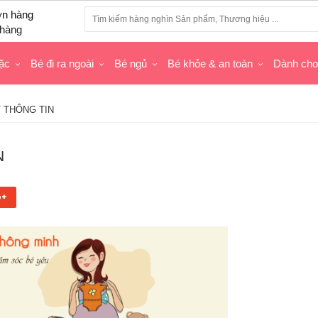
hàng
ặc
Bé đi ra ngoài
Bé ngủ
Bé khỏe & an toàn
Dành ch
 THÔNG TIN
N