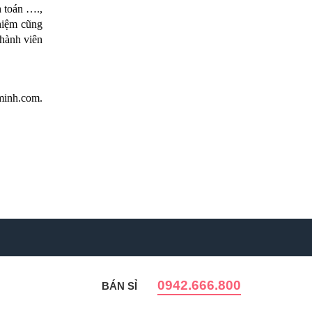
 toán …., 
hiệm cũng 
hành viên 
minh.com
.
0942.666.800
BÁN SỈ