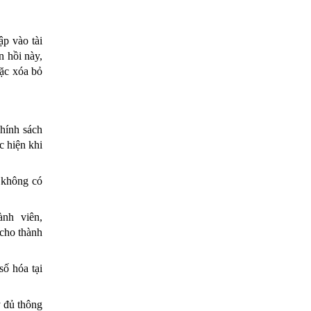
p vào tài 
 thực hiện việc này. Khi tiếp nhận những phản hồi này, 
ặc xóa bỏ 
hính sách 
 hiện khi 
 không có 
Trong trường hợp máy chủ lưu trữ thông tin bị hacker tấn công dẫn đến mất mát dữ liệu cá nhân thành viên, 
cho thành 
ố hóa tại 
 đủ thông 