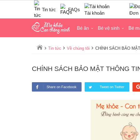
Tin tức
FAQs
Tài khoản
Đơn 
Bé ăn
Bé vệ sinh
Bé m
Tin tức
Về chúng tôi
CHÍNH SÁCH BẢO MẬT
CHÍNH SÁCH BẢO MẬT THÔNG TI
Share on Facebook
Tweet on Twitter