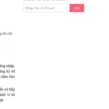
Gửi
 tôi chỉ
ăng nhập, 
ăng ký sử 
m đảm bảo 
ẩu và hộp 
nh vi sử 
ợp. 