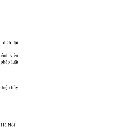
Không sử dụng thông tin cá nhân của thành viên ngoài mục đích xác nhận và liên hệ có liên quan đến giao dịch tại 
hành viên 
pháp luật 
 hiện hủy 
ố Hà Nội