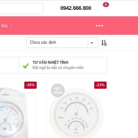
0
0942.666.800
o Mẹ
TƯ VẤN NHIỆT TÌNH
Đội ngũ tư vấn có chuyên môn
-39%
-23%
HẾT
HÀNG