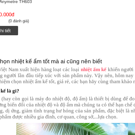
 Anymetre TH603
0.000
đ
(0 đánh giá)
hi tiết
chọn nhiệt kế ẩm tốt mà ai cũng nên biết
Việt Nam xuất hiện hàng loạt các loại
nhiệt ẩm kế
khiến người 
ng người lần đầu tiếp xúc với sản phẩm này. Vậy nên, hôm na
hiệm chọn nhiệt ẩm kế tốt, giá rẻ, các bạn hãy cùng tham khảo 
kế là gì?
 (hay còn gọi là máy đo nhiệt độ, độ ẩm) là thiết bị dùng để đ
ững biến đổi của nhiệt độ và độ ẩm mà chúng ta có thể hạn chế
g, dị ứng, giảm tình trạng hư hỏng của sản phẩm, đặc biệt là n
phẩm được nhiều gia đình, cơ quan, công sở,...lựa chọn.