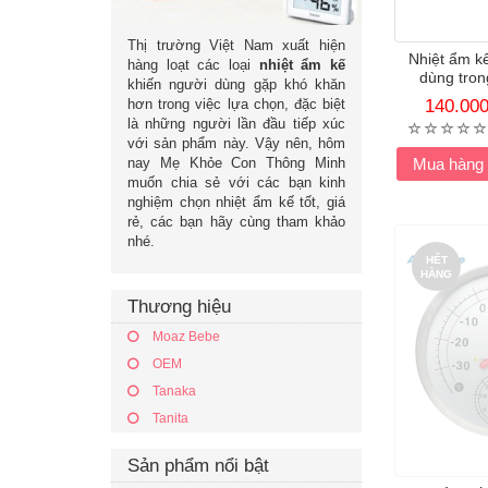
Thị trường Việt Nam xuất hiện
Nhiệt ẩm k
hàng loạt các loại
nhiệt ẩm kế
dùng tron
khiến người dùng gặp khó khăn
hơn trong việc lựa chọn, đặc biệt
140.00
là những người lần đầu tiếp xúc
với sản phẩm này. Vậy nên, hôm
nay Mẹ Khỏe Con Thông Minh
Mua hàng
muốn chia sẻ với các bạn kinh
nghiệm chọn nhiệt ẩm kế tốt, giá
rẻ, các bạn hãy cùng tham khảo
nhé.
HẾT
HÀNG
Thương hiệu
Moaz Bebe
OEM
Tanaka
Tanita
Sản phẩm nổi bật