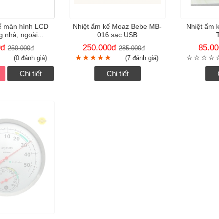
ế màn hình LCD
Nhiệt ẩm kế Moaz Bebe MB-
Nhiệt ẩm 
g nhà, ngoài...
016 sạc USB
0
đ
250.000
đ
85.00
250.000
đ
285.000
đ
(0 đánh giá)
(7 đánh giá)
Chi tiết
Chi tiết