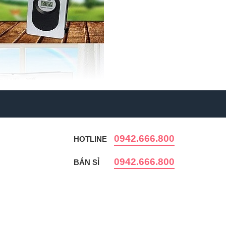
0942.666.800
HOTLINE
0942.666.800
BÁN SỈ
ia đình, xí nghiệp, nhà máy, cơ quan