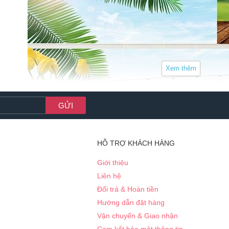
HỖ TRỢ KHÁCH HÀNG
Giới thiệu
Liên hệ
Đổi trả & Hoàn tiền
Hướng dẫn đặt hàng
Vận chuyển & Giao nhận
Nhiệt ẩm kế là thiết bị đang được sử dụng rộng rãi trong các g