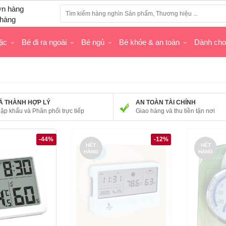
hàng
ặc
Bé đi ra ngoài
Bé ngủ
Bé khỏe & an toàn
Dành ch
Á THÀNH HỢP LÝ
AN TOÀN TÀI CHÍNH
ập khẩu và Phân phối trực tiếp
Giao hàng và thu tiền tận nơi
-44%
-12%
HẾT
HẾT
HÀNG
HÀNG