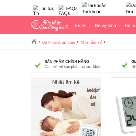
Tin tức
FAQs
Tài khoản
Đơn 
Bé ăn
Bé vệ sinh
Bé m
Bé khỏe & an toàn
Nhiệt ẩm kế
SẢN PHẨM CHÍNH HÃNG
GI
Cam kết về sản phẩm và sức khỏe
Nh
Nhiệt ẩm kế