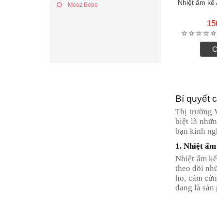
Nhiệt ẩm kế
Moaz Bebe
15
C
Bí quyết 
Thị trường 
biệt là nhữ
bạn kinh ng
1. Nhiệt ẩm 
Nhiệt ẩm kế
theo dõi nh
ho, cảm cứn
đang là sản 