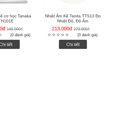
kế cơ học Tanaka
Nhiệt Ẩm Kế Tanita TT513 Đo
TH101E
Nhiệt Độ, Độ Ẩm
0
đ
213.000
đ
140.000
đ
279.000
đ
(0 đánh giá)
(0 đánh giá)
Chi tiết
Chi tiết