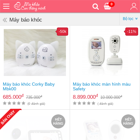
0
Trang
chủ
Bộ lọc
Máy báo khóc
Bé
-50k
-11%
ăn
Bé
vệ
sinh
Bé
mặc
Bé
Máy báo khóc Corky Baby
Máy báo khóc màn hình màu
đi
Mbk00
Safety
ra
đ
đ
685.000
8.899.000
đ
đ
735.000
10.000.000
ngoài
(0 đánh giá)
( đánh giá)
Bé
ngủ
HẾT
HẾT
HÀNG
HÀNG
Bé
khỏe
&