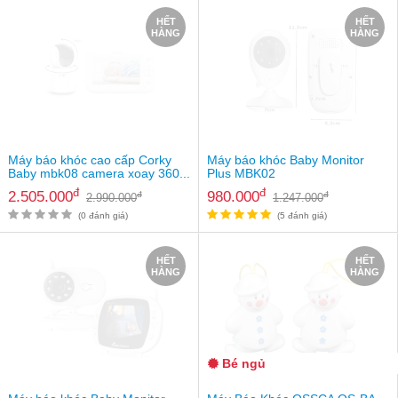
Tin
HẾT
HẾT
tức
HÀNG
HÀNG
FAQ
Máy báo khóc cao cấp Corky
Máy báo khóc Baby Monitor
Baby mbk08 camera xoay 360...
Plus MBK02
đ
đ
2.505.000
980.000
đ
đ
2.990.000
1.247.000
(0 đánh giá)
(5 đánh giá)
HẾT
HẾT
HÀNG
HÀNG
Bé ngủ