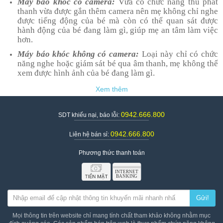
Máy báo khóc có camera:
Vừa có chức năng thu phát
thanh vừa được gắn thêm camera nên mẹ không chỉ nghe
được tiếng động của bé mà còn có thể quan sát được
hành động của bé đang làm gì, giúp mẹ an tâm làm việc
hơn.
Máy báo khóc không có camera:
Loại này chỉ có chức
năng nghe hoặc giám sát bé qua âm thanh, mẹ không thể
xem được hình ảnh của bé đang làm gì.
2. Công dụng của máy báo khóc
Máy báo khóc là công cụ duy nhất hỗ trợ mẹ quan sát bé
nhiều hơn. Đặc biệt, đối với trẻ sơ sinh, máy báo khóc
0942.666.800
SDT khiếu nại, báo lỗi:
tạo cho trẻ sự an toàn hơn khi không có mẹ ở bên.
Trường hợp bé ngủ, mẹ thoải mái làm việc nhà mà không
0942.666.800
Liên hệ bán sỉ:
phải lo lắng gì nhiều đến bé. Khi nào có dấu hiệu bất
thường thì mẹ sẽ đến và can thiệp ngay.
Phương thức thanh toán
Trường hợp mẹ đi làm sau sinh, nhờ ông bà chăm, máy
báo khóc giúp ông bà chăm sóc cháu đỡ vất vả hơn.
Chẳng hạn: Ông bà lớn tuổi, bé ở cách xa, cháu khóc ông
bà có thể ông bà không biết. Khi trang bị máy báo khóc,
Gửi!
ông bà dễ dàng nhận thấy hơn, mẹ yên tâm đi làm.
Loại máy báo khóc có camera còn giúp mẹ quan sát và
Mọi thông tin trên website chỉ mang tính chất tham khảo không nhằm mục