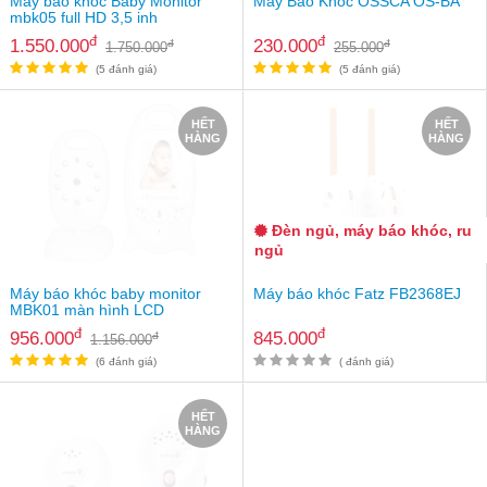
Máy báo khóc Baby Monitor
Máy Báo Khóc OSSCA OS-BA
mbk05 full HD 3,5 inh
đ
đ
1.550.000
230.000
đ
đ
1.750.000
255.000
(5 đánh giá)
(5 đánh giá)
HẾT
HẾT
HÀNG
HÀNG
Đèn ngủ, máy báo khóc, ru
ngủ
Máy báo khóc baby monitor
Máy báo khóc Fatz FB2368EJ
MBK01 màn hình LCD
đ
đ
956.000
845.000
đ
1.156.000
(6 đánh giá)
( đánh giá)
HẾT
HÀNG