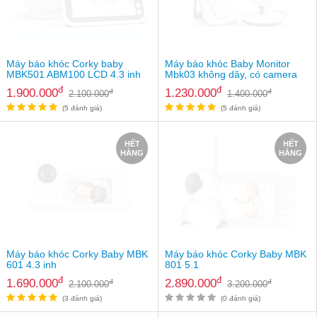
an
toàn
Bé
tắm
Máy báo khóc Corky baby
Máy báo khóc Baby Monitor
MBK501 ABM100 LCD 4.3 inh
Mbk03 không dây, có camera
Bé
đ
đ
1.900.000
1.230.000
đ
đ
2.100.000
1.400.000
chơi
mà
(5 đánh giá)
(5 đánh giá)
học
HẾT
HẾT
Dành
HÀNG
HÀNG
cho
mẹ
Dành
cho
bố
Đồ
Máy báo khóc Corky Baby MBK
Máy báo khóc Corky Baby MBK
dùng
601 4.3 inh
801 5.1
trong
đ
đ
1.690.000
2.890.000
đ
đ
2.100.000
3.200.000
nhà
(3 đánh giá)
(0 đánh giá)