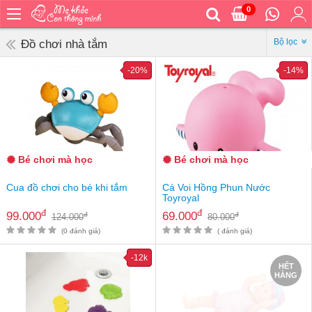
0
Trang
chủ
Bộ lọc
Đồ chơi nhà tắm
Bé
-20%
-14%
ăn
Bé
vệ
sinh
Bé
Bé chơi mà học
Bé chơi mà học
mặc
Bé
Cua đồ chơi cho bé khi tắm
Cá Voi Hồng Phun Nước
đi
Toyroyal
ra
đ
đ
99.000
69.000
đ
đ
124.000
80.000
ngoài
(0 đánh giá)
( đánh giá)
Bé
-12k
ngủ
HẾT
HÀNG
Bé
khỏe
&