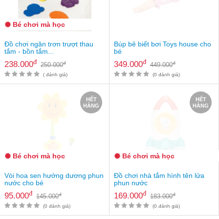
an
toàn
Bé chơi mà học
Bé
tắm
Đồ chơi ngăn trơn trượt thau
Búp bê biết bơi Toys house cho
tắm - bồn tắm...
bé
Bé
đ
đ
238.000
349.000
đ
đ
250.000
449.000
chơi
mà
( đánh giá)
(0 đánh giá)
học
HẾT
HẾT
Dành
HÀNG
HÀNG
cho
mẹ
Dành
cho
bố
Bé chơi mà học
Bé chơi mà học
Đồ
Vòi hoa sen hướng dương phun
Đồ chơi nhà tắm hình tên lửa
dùng
nước cho bé
phun nước
trong
đ
đ
95.000
169.000
đ
đ
145.000
183.000
nhà
(0 đánh giá)
(0 đánh giá)