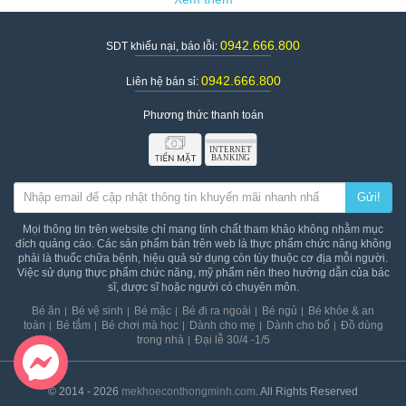
0942.666.800
SDT khiếu nại, báo lỗi:
0942.666.800
Liên hệ bán sỉ:
Chú rùa vặn dây cót
Phương thức thanh toán
Chú rùa vặn dây cót biết bơi là món đồ chơi nhà tắm có lượt
tìm kiếm nhiều nhất trên các trang thương mại điện tử. Sản
phẩm không chỉ đơn thuần là món đồ chơi mà còn mang tính
giáo dục cao, giúp bé học hỏi được nhiều điều thú vị trong
nhà tắm.
Gửi!
Ngoài ra, với thiết kế nhỏ gọn, tinh tế cùng màu sắc tươi
sáng, sản phẩm khiến bé thích thú vô cùng. Các mẹ chỉ cần
Mọi thông tin trên website chỉ mang tính chất tham khảo không nhằm mục
đích quảng cáo. Các sản phẩm bán trên web là thực phẩm chức năng không
vặn cót rồi thả chú rùa vào trong chậu nước tắm là chú rừa
phải là thuốc chữa bệnh, hiệu quả sử dụng còn tùy thuộc cơ địa mỗi người.
có thể tự bơi lội tung tăng trong nữa.
Việc sử dụng thực phẩm chức năng, mỹ phẩm nên theo hướng dẫn của bác
sĩ, dược sĩ hoặc người có chuyên môn.
2. Set 5 dồ chơi nhà tắm phun nước Winfun 7118
Bé ăn
Bé vệ sinh
Bé mặc
Bé đi ra ngoài
Bé ngủ
Bé khỏe & an
toàn
Bé tắm
Bé chơi mà học
Dành cho mẹ
Dành cho bố
Đồ dùng
trong nhà
Đại lễ 30/4 -1/5
© 2014 - 2026
mekhoeconthongminh.com
. All Rights Reserved