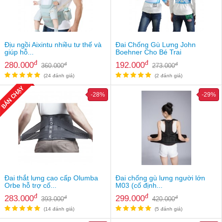
an
toàn
Bé
tắm
Địu ngồi Aixintu nhiều tư thế và
Đai Chống Gù Lưng John
giúp hỗ...
Boehner Cho Bé Trai
Bé
đ
đ
280.000
192.000
đ
đ
360.000
273.000
chơi
mà
(24 đánh giá)
(2 đánh giá)
học
-28%
-29%
Dành
cho
mẹ
Dành
cho
bố
Đồ
Đai thắt lưng cao cấp Olumba
Đai chống gù lưng người lớn
dùng
Orbe hỗ trợ cố...
M03 (cố định...
trong
đ
đ
283.000
299.000
đ
đ
393.000
420.000
nhà
(14 đánh giá)
(5 đánh giá)