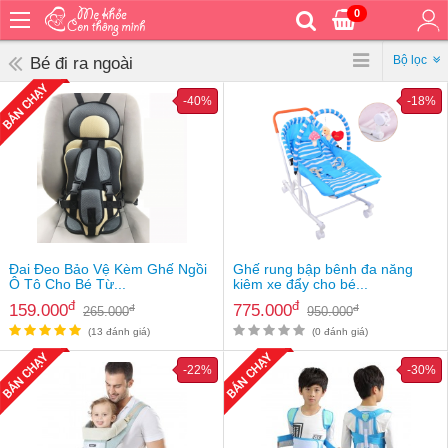
0
Trang
chủ
Bộ lọc
Bé đi ra ngoài
Bé
-40%
-18%
ăn
Bé
vệ
sinh
Bé
mặc
Bé
Đai Đeo Bảo Vệ Kèm Ghế Ngồi
Ghế rung bập bênh đa năng
đi
Ô Tô Cho Bé Từ...
kiêm xe đẩy cho bé...
ra
đ
đ
159.000
775.000
đ
đ
265.000
950.000
ngoài
(13 đánh giá)
(0 đánh giá)
Bé
-22%
-30%
ngủ
Bé
khỏe
&