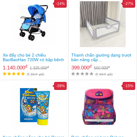
Tin
-14%
-27%
tức
FAQ
Xe đẩy cho bé 2 chiều
Thanh chắn giường dạng trượt
BaoBaoHao 720W có bập bênh
bản nâng cấp...
đ
đ
1.140.000
399.000
đ
đ
1.325.000
550.000
(5 đánh giá)
(0 đánh giá)
-39%
-15%