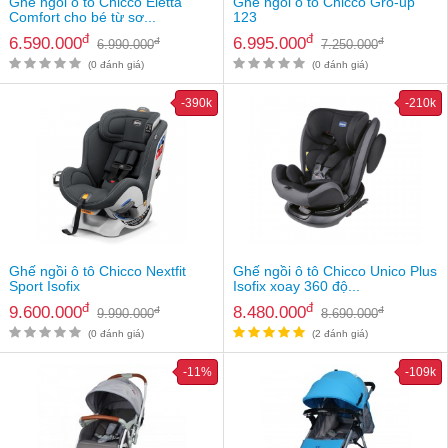
Ghế ngồi ô tô Chicco Eletta
Ghế ngồi ô tô Chicco Gro-up
Comfort cho bé từ sơ...
123
đ
đ
6.590.000
6.995.000
đ
đ
6.990.000
7.250.000
(0 đánh giá)
(0 đánh giá)
-390k
-210k
Ghế ngồi ô tô Chicco Nextfit
Ghế ngồi ô tô Chicco Unico Plus
Sport Isofix
Isofix xoay 360 độ...
đ
đ
9.600.000
8.480.000
đ
đ
9.990.000
8.690.000
(0 đánh giá)
(2 đánh giá)
-11%
-109k