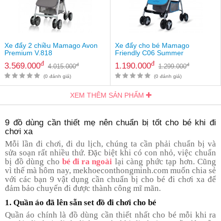
Xe đẩy 2 chiều Mamago Avon
Xe đẩy cho bé Mamago
Premium V.818
Friendly C06 Summer
đ
đ
3.569.000
1.190.000
đ
đ
4.015.000
1.299.000
(0 đánh giá)
(0 đánh giá)
XEM THÊM SẢN PHẨM
9 đồ dùng cần thiết mẹ nên chuẩn bị tốt cho bé khi đi
chơi xa
Mỗi lần đi chơi, đi du lịch, chúng ta cần phải chuẩn bị và
sửa soạn rất nhiều thứ. Đặc biệt khi có con nhỏ, việc chuẩn
bị đồ dùng cho
bé đi ra ngoài
lại càng phức tạp hơn. Cũng
vì thế mà hôm nay, mekhoeconthongminh.com muốn chia sẻ
với các bạn 9 vật dụng cần chuẩn bị cho bé đi chơi xa để
đảm bảo chuyến đi được thành công mĩ mãn.
1. Quần áo đã lên sẵn set đồ đi chơi cho bé
Quần áo chính là đồ dùng cần thiết nhất cho bé mỗi khi ra