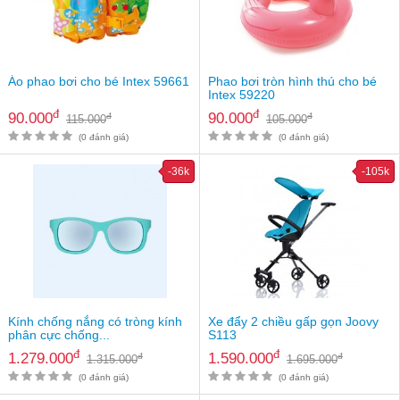
Áo phao bơi cho bé Intex 59661
Phao bơi tròn hình thú cho bé
Intex 59220
đ
đ
90.000
90.000
đ
đ
115.000
105.000
(0 đánh giá)
(0 đánh giá)
-36k
-105k
Kính chống nắng có tròng kính
Xe đẩy 2 chiều gấp gọn Joovy
phân cực chống...
S113
đ
đ
1.279.000
1.590.000
đ
đ
1.315.000
1.695.000
(0 đánh giá)
(0 đánh giá)