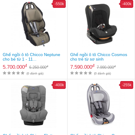
-550k
-400k
Ghế ngồi ô tô Chicco Neptune
Ghế ngồi ô tô Chicco Cosmos
cho bé từ 1 - 11...
cho trẻ từ sơ sinh
đ
đ
5.700.000
7.590.000
đ
đ
6.250.000
7.990.000
(0 đánh giá)
(0 đánh giá)
-400k
-255k