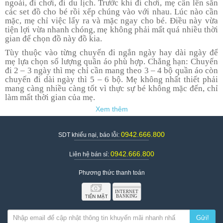
ngoài, đi chơi, đi du lịch. Trước khi đi chơi, mẹ cần lên sẵn
các set đồ cho bé rồi xếp chúng vào với nhau. Lúc nào cần
mặc, mẹ chỉ việc lấy ra và mặc ngay cho bé. Điều này vừa
tiện lợi vừa nhanh chóng, mẹ không phải mất quá nhiều thời
gian để chọn đồ này đồ kia.
Tùy thuộc vào từng chuyến đi ngắn ngày hay dài ngày để
mẹ lựa chọn số lượng quần áo phù hợp. Chẳng hạn: Chuyến
đi 2 – 3 ngày thì mẹ chỉ cần mang theo 3 – 4 bộ quần áo còn
chuyến đi dài ngày thì 5 – 6 bộ. Mẹ không nhất thiết phải
mang càng nhiều càng tốt vì thực sự bé không mặc đến, chỉ
làm mất thời gian của mẹ.
Khi gấp quần áo, mẹ nhớ gấp theo kiểu cuốn để tiết kiệm
diện tích trong balo, giúp mẹ đựng được nhiều đồ hơn.
0942.666.800
SDT khiếu nại, báo lỗi:
0942.666.800
Liên hệ bán sỉ:
Phương thức thanh toán
Gửi!