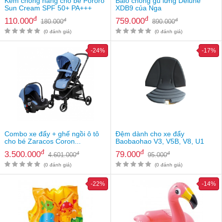
Kem chống nắng cho bé Pororo
Balo chống gù lưng Delune
Sun Cream SPF 50+ PA+++
XDB9 của Nga
đ
đ
110.000
759.000
đ
đ
180.000
890.000
(0 đánh giá)
(0 đánh giá)
-24%
-17%
Combo xe đẩy + ghế ngồi ô tô
Đệm dành cho xe đẩy
cho bé Zaracos Coron...
Baobaohao V3, V5B, V8, U1
đ
đ
3.500.000
79.000
đ
đ
4.601.000
95.000
(0 đánh giá)
(0 đánh giá)
-22%
-14%