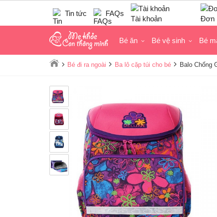
Tin tức
FAQs
Tài khoản
Đơn 
Bé ăn
Bé vệ sinh
Bé m
Bé đi ra ngoài
Ba lô cặp túi cho bé
Balo Chống 