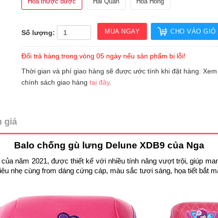
Hoa thược dược
Hải Quân
Hoa Hồng
MUA NGAY
CHO VÀO GIỎ
Số lượng:
Đổi trả hàng trong vòng 05 ngày nếu sản phẩm bị lỗi!
Thời gian và phí giao hàng sẽ được ước tính khi đặt hàng. Xem
chính sách giao hàng
tại đây
.
 giá
Balo chống gù lưng Delune XDB9 của Nga
của năm 2021, được thiết kế với nhiều tính năng vượt trội, giúp ma
siêu nhẹ cùng from dáng cứng cáp, màu sắc tươi sáng, họa tiết bắt m