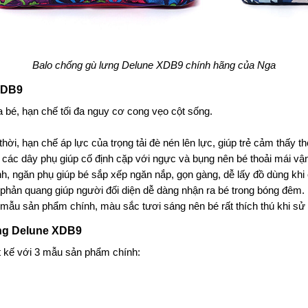
Balo chống gù lưng Delune XDB9 chính hãng của Nga
 XDB9
a bé, hạn chế tối đa nguy cơ cong vẹo cột sống.
i, hạn chế áp lực của trọng tải đè nén lên lực, giúp trẻ cảm thấy th
các dây phụ giúp cố định cặp với ngực và bụng nên bé thoải mái vậ
h, ngăn phụ giúp bé sắp xếp ngăn nắp, gọn gàng, dễ lấy đồ dùng khi 
phản quang giúp người đối diện dễ dàng nhận ra bé trong bóng đêm.
mẫu sản phẩm chính, màu sắc tươi sáng nên bé rất thích thú khi sử
ưng Delune XDB9
 kế với 3 mẫu sản phẩm chính: