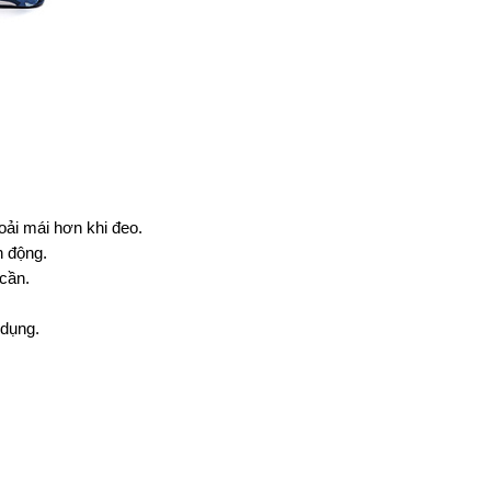
oải mái hơn khi đeo.
n động.
cần.
 dụng.