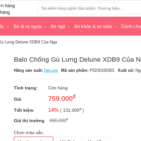
hàng
ặc
Bé đi ra ngoài
Bé ngủ
Bé khỏe & an toàn
Dành ch
Gù Lưng Delune XDB9 Của Nga
Balo Chống Gù Lưng Delune XDB9 Của N
Hãng sản xuất:
DeLune
Mã sản phẩm:
P0230160301
Xuất xứ:
Ng
Tình trạng:
Còn hàng
đ
759.000
Giá
đ
14
%
Tiết kiệm
(
131.000
)
đ
890.000
Giá thị trường
Chọn màu sắc: