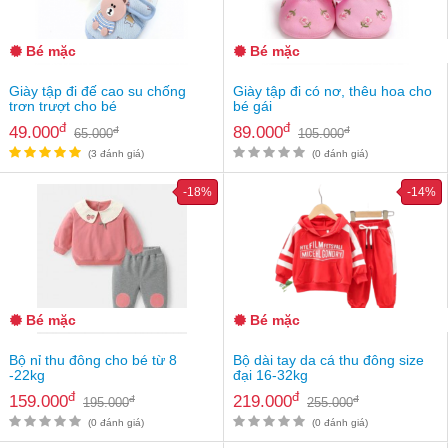
Bé mặc
Bé mặc
Giày tập đi đế cao su chống
Giày tập đi có nơ, thêu hoa cho
trơn trượt cho bé
bé gái
đ
đ
49.000
89.000
đ
đ
65.000
105.000
(3 đánh giá)
(0 đánh giá)
-18%
-14%
Bé mặc
Bé mặc
Bộ nỉ thu đông cho bé từ 8
Bộ dài tay da cá thu đông size
-22kg
đại 16-32kg
đ
đ
159.000
219.000
đ
đ
195.000
255.000
(0 đánh giá)
(0 đánh giá)