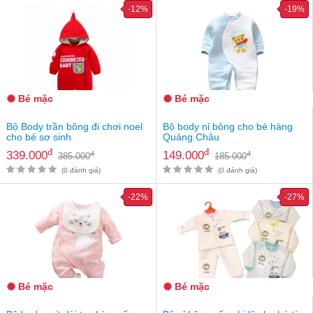
-12%
-19%
Bé mặc
Bé mặc
Bộ Body trần bông đi chơi noel
Bộ body nỉ bông cho bé hàng
cho bé sơ sinh
Quảng Châu
đ
đ
339.000
149.000
đ
đ
385.000
185.000
(0 đánh giá)
(0 đánh giá)
-22%
-27%
Bé mặc
Bé mặc