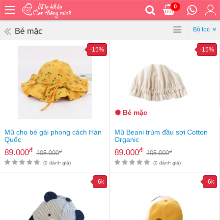
0
Trang
chủ
Bộ lọc
Bé mặc
Bé
-15%
-15%
ăn
Bé
vệ
sinh
Bé
Bé mặc
mặc
Bé
Mũ cho bé gái phong cách Hàn
Mũ Beani trùm đầu sợi Cotton
đi
Quốc
Organic
ra
đ
đ
89.000
89.000
đ
đ
105.000
105.000
ngoài
(0 đánh giá)
(0 đánh giá)
Bé
-6k
-6k
ngủ
Bé
khỏe
&