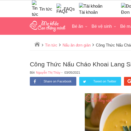
Tin tức
FAQs
Tài khoản
Đơn 
Bé ăn
Bé vệ sinh
Bé m
Tin tức
Nấu ăn đơn giản
Công Thức Nấu Cháo
Công Thức Nấu Cháo Khoai Lang S
Bởi
Nguyễn Thị Thùy
-
03/05/2021
Share on Facebook
Tweet on Twitter