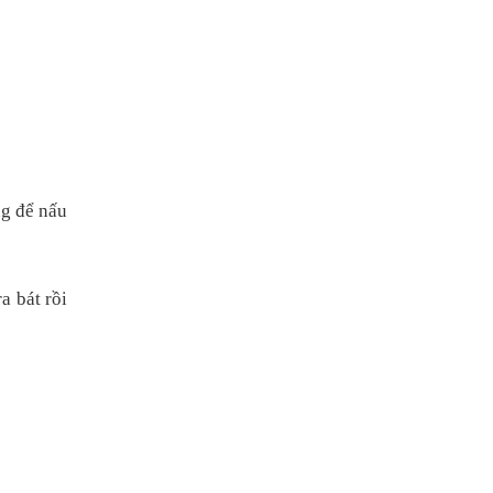
ng để nấu
a bát rồi