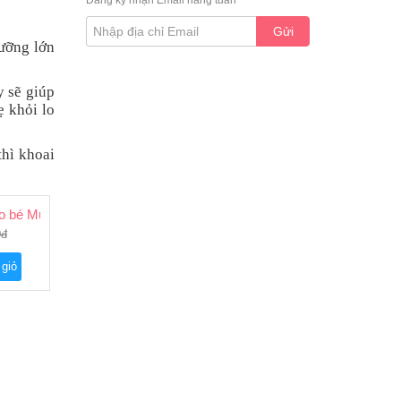
Đăng ký nhận Email hàng tuần
Gửi
dưỡng lớn
y sẽ giúp
ẹ khỏi lo
thì khoai
 bé Munchkin set 4 cái
0đ
 giỏ