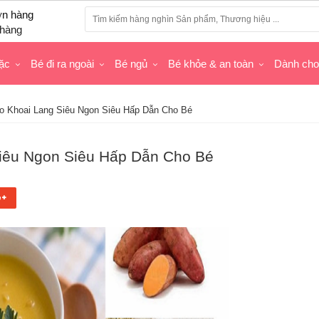
hàng
ặc
Bé đi ra ngoài
Bé ngủ
Bé khỏe & an toàn
Dành ch
 Khoai Lang Siêu Ngon Siêu Hấp Dẫn Cho Bé
iêu Ngon Siêu Hấp Dẫn Cho Bé