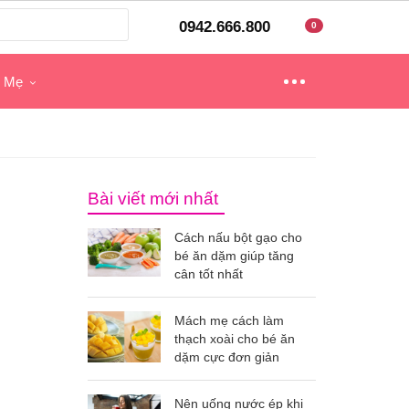
0942.666.800
0
o Mẹ
Bài viết mới nhất
Cách nấu bột gạo cho
bé ăn dặm giúp tăng
cân tốt nhất
Mách mẹ cách làm
thạch xoài cho bé ăn
dặm cực đơn giản
Nên uống nước ép khi