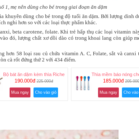
số 1, mẹ nên dùng cho bé trong giai đoạn ăn dặm
ia khuyên dùng cho bé trong độ tuổi ăn dặm. Bởi lượng dinh 
ích nghi hơn so với các loại thực phẩm khác.
anxi, beta carotene, folate. Khi trẻ hấp thụ các loại vitamin nà
m vào đó, lượng chất xơ dồi dào có trong khoai lang còn giúp m
g hơn 58 loại rau củ chứa vitamin A. C, Folate, sắt và canxi 
òn cà rốt đứng thứ 2 với 434 điểm.
hkin
Bộ bát ăn dặm kèm thìa Richell
Thìa mềm báo nóng cho
190.000đ
185.000đ
225.000đ
205.00
Mua ngay
Cho vào giỏ
Mua ngay
Cho vào