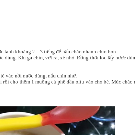
c lạnh khoảng 2 – 3 tiếng để nấu cháo nhanh chín hơn.
ớc dùng. Khi gà chín, vớt ra, xé nhỏ. Đồng thời lọc lấy nước dù
 tẻ vào nồi nước dùng, nấu chín nhừ.
ị rồi cho thêm 1 muỗng cà phê dầu oliu vào cho bé. Múc cháo r