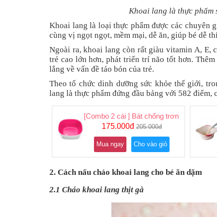
Khoai lang là thực phẩm 
Khoai lang là loại thực phẩm được các chuyên g
cùng vị ngọt ngọt, mềm mại, dễ ăn, giúp bé dễ th
Ngoài ra, khoai lang còn rất giàu vitamin A, E, c
trẻ cao lớn hơn, phát triển trí não tốt hơn. Thê
lắng về vấn đề táo bón của trẻ.
Theo tổ chức dinh dưỡng sức khỏe thế giới, tron
lang là thực phẩm đứng đầu bảng với 582 điểm, c
[Combo 2 cái ] Bát chống trơn trượt Munc
175.000đ
205.000đ
Mua ngay
Cho vào giỏ
2. Cách nấu cháo khoai lang cho bé ăn dặm
2.1 Cháo khoai lang thịt gà