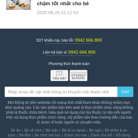
chậm tốt nhất cho bé
2020-08-25 15:12:53
0942.666.800
SDT khiếu nại, báo lỗi:
0942.666.800
Liên hệ bán sỉ:
Phương thức thanh toán
Gửi!
Mọi thông tin trên website chỉ mang tính chất tham khảo không nhằm mục
đích quảng cáo. Các sản phẩm bán trên web là thực phẩm chức năng không
phải là thuốc chữa bệnh, hiệu quả sử dụng còn tùy thuộc cơ địa mỗi người.
Việc sử dụng thực phẩm chức năng, mỹ phẩm nên theo hướng dẫn của bác
sĩ, dược sĩ hoặc người có chuyên môn.
Bé ăn
Bé vệ sinh
Bé mặc
Bé đi ra ngoài
Bé ngủ
Bé khỏe & an
toàn
Bé tắm
Bé chơi mà học
Dành cho mẹ
Dành cho bố
Đồ dùng