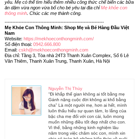
yêu. Mẹ có thể tìm hiểu thêm nhiều công thức chế biến các bữa 
ăn dặm vừa ngon vừa bổ cho bé yêu tại địa chỉ 
Mẹ khỏe con 
thông minh
. Chúc các mẹ thành công.
----------------------------------------------------------------
Mẹ Khỏe Con Thông Minh: Shop Mẹ và Bé Hàng Đầu Việt 
Nam
Website: 
https://mekhoeconthongminh.com/
Số điện thoại: 
0942.666.800
Email: 
cskh@mekhoeconthongminh.com
Địa chỉ: Tầng 3, Tòa nhà 24T3 Thanh Xuân Complex, Số 6 Lê 
Văn Thiêm, Thanh Xuân Trung, Thanh Xuân, Hà Nội
Nguyễn Thị Thùy
“Đi khắp thế gian không ai tốt bằng mẹ
Gánh nặng cuộc đời không ai khổ bằng
cha” Là một người mẹ, hơn ai hết, mình
luôn thấu hiểu sự quan tâm, lo lắng của
bậc cha mẹ đối với con cái, luôn mong
muốn những điều tốt đẹp nhất cho con.
Vì thế, bằng những kinh nghiệm lâu
năm trong việc chăm sóc con, mình xin
chia sẻ toàn bộ những kiến thức về nuôi