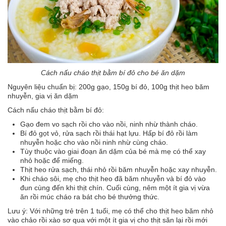
Cách nấu cháo thịt bằm bí đỏ cho bé ăn dặm
Nguyên liệu chuẩn bị: 200g gạo, 150g bí đỏ, 100g thịt heo băm
nhuyễn, gia vị ăn dặm
Cách nấu cháo thịt bằm bí đỏ:
Gạo đem vo sạch rồi cho vào nồi, ninh nhừ thành cháo.
Bí đỏ gọt vỏ, rửa sạch rồi thái hạt lựu. Hấp bí đỏ rồi làm
nhuyễn hoặc cho vào nồi ninh nhừ cùng cháo.
Tùy thuộc vào giai đoạn ăn dặm của bé mà mẹ có thể xay
nhỏ hoặc để miếng.
Thịt heo rửa sạch, thái nhỏ rồi băm nhuyễn hoặc xay nhuyễn.
Khi cháo sôi, mẹ cho thịt heo đã băm nhuyễn và bí đỏ vào
đun cùng đến khi thịt chín. Cuối cùng, nêm một ít gia vị vừa
ăn rồi múc cháo ra bát cho bé thưởng thức.
Lưu ý: Với những trẻ trên 1 tuổi, mẹ có thể cho thịt heo băm nhỏ
vào chảo rồi xào sơ qua với một ít gia vị cho thịt săn lại rồi mới