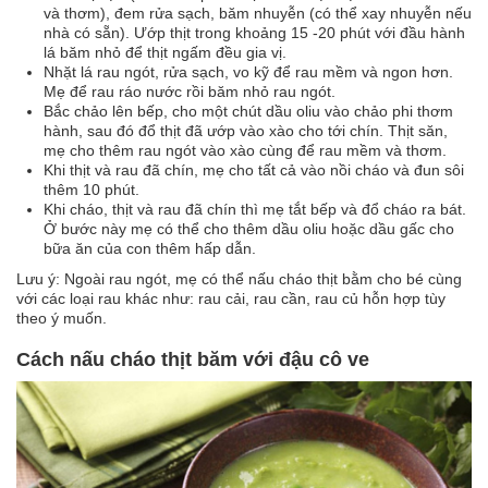
và thơm), đem rửa sạch, băm nhuyễn (có thể xay nhuyễn nếu
nhà có sẵn). Ướp thịt trong khoảng 15 -20 phút với đầu hành
lá băm nhỏ để thịt ngấm đều gia vị.
Nhặt lá rau ngót, rửa sạch, vo kỹ để rau mềm và ngon hơn.
Mẹ để rau ráo nước rồi băm nhỏ rau ngót.
Bắc chảo lên bếp, cho một chút dầu oliu vào chảo phi thơm
hành, sau đó đổ thịt đã ướp vào xào cho tới chín. Thịt săn,
mẹ cho thêm rau ngót vào xào cùng để rau mềm và thơm.
Khi thịt và rau đã chín, mẹ cho tất cả vào nồi cháo và đun sôi
thêm 10 phút.
Khi cháo, thịt và rau đã chín thì mẹ tắt bếp và đổ cháo ra bát.
Ở bước này mẹ có thể cho thêm dầu oliu hoặc dầu gấc cho
bữa ăn của con thêm hấp dẫn.
Lưu ý: Ngoài rau ngót, mẹ có thể nấu cháo thịt bằm cho bé cùng
với các loại rau khác như: rau cải, rau cần, rau củ hỗn hợp tùy
theo ý muốn.
Cách nấu cháo thịt băm với đậu cô ve