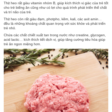
Thịt heo rất giàu vitamin nhóm B, giúp kích thích vị giác của trẻ tốt
an
cho trẻ biếng ăn cũng như có lợi cho quá trình phát triển thể chất
toàn
và trí não của trẻ.
Bé
Thịt heo còn rất giàu đạm, photpho, kẽm, kali, các axit amin…
tắm
đều là những khoáng chất quan trọng với sức khỏe và phát triển
trẻ nhỏ.
Bé
chơi
Chứa các chất chiết xuất tan trong nước như creatine, glycogen,
mà
acid lactic… kích thích tiết dịch vị, giúp tăng cường tiêu hóa giúp
học
trẻ ăn ngon miệng hơn.
Dành
cho
mẹ
Dành
cho
bố
Đồ
dùng
trong
nhà