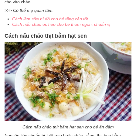
cho vào cháo.
>>> Có thể mẹ quan tâm:
Cách làm sữa bí đỏ cho bé tăng cân tốt
Cách nấu cháo óc heo cho bé thơm ngon, chuẩn vị
Cách nấu cháo thịt bằm hạt sen
Cách nấu cháo thịt bằm hạt sen cho bé ăn dặm
Nguyên liệu chuẩn bị: bột gạo hoặc cháo trắng, thịt heo bằm