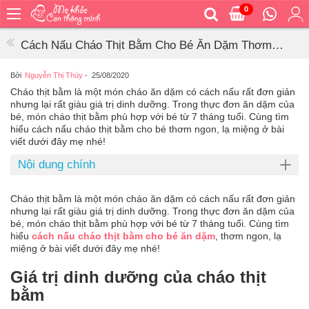
0
Trang
chủ
Cách Nấu Cháo Thịt Bằm Cho Bé Ăn Dặm Thơm
Bé
Ngon, Lạ Miệng
ăn
Bởi
Nguyễn Thị Thùy
-
25/08/2020
Cháo thịt bằm là một món cháo ăn dặm có cách nấu rất đơn giản
Bé
nhưng lại rất giàu giá trị dinh dưỡng. Trong thực đơn ăn dặm của
vệ
bé, món cháo thịt bằm phù hợp với bé từ 7 tháng tuổi. Cùng tìm
sinh
hiểu cách nấu cháo thịt bằm cho bé thơm ngon, lạ miệng ở bài
viết dưới đây mẹ nhé!
Bé
mặc
Nội dung chính
Bé
đi
Cháo thịt bằm là một món cháo ăn dặm có cách nấu rất đơn giản
ra
nhưng lại rất giàu giá trị dinh dưỡng. Trong thực đơn ăn dặm của
ngoài
bé, món cháo thịt bằm phù hợp với bé từ 7 tháng tuổi. Cùng tìm
hiểu
cách nấu cháo thịt bằm cho bé ăn dặm
, thơm ngon, lạ
Bé
miệng ở bài viết dưới đây mẹ nhé!
ngủ
Giá trị dinh dưỡng của cháo thịt
Bé
bằm
khỏe
&