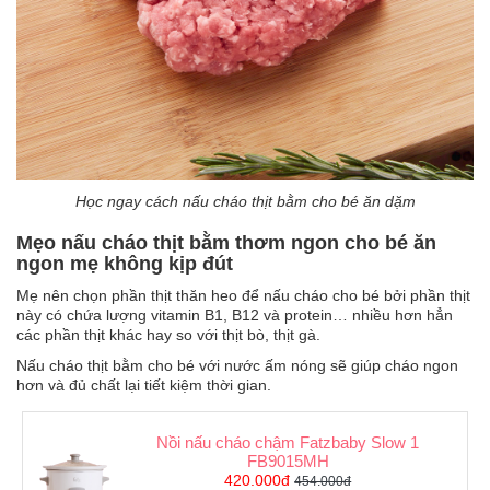
Tin
tức
FAQ
Học ngay cách nấu cháo thịt bằm cho bé ăn dặm
Mẹo nấu cháo thịt bằm thơm ngon cho bé ăn
ngon mẹ không kịp đút
Mẹ nên chọn phần thịt thăn heo để nấu cháo cho bé bởi phần thịt
này có chứa lượng vitamin B1, B12 và protein… nhiều hơn hẳn
các phần thịt khác hay so với thịt bò, thịt gà.
Nấu cháo thịt bằm cho bé với nước ấm nóng sẽ giúp cháo ngon
hơn và đủ chất lại tiết kiệm thời gian.
Nồi nấu cháo chậm Fatzbaby Slow 1
FB9015MH
420.000đ
454.000đ