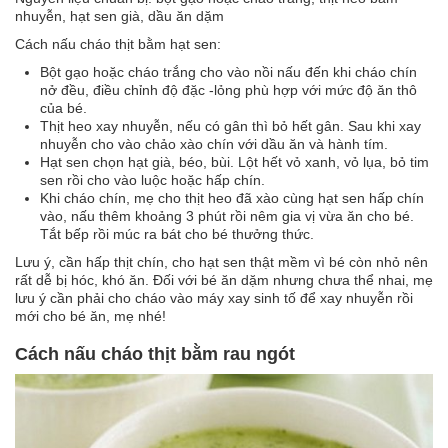
nhuyễn, hạt sen già, dầu ăn dặm
Cách nấu cháo thịt bằm hạt sen:
Bột gạo hoặc cháo trắng cho vào nồi nấu đến khi cháo chín
nở đều, điều chỉnh độ đặc -lỏng phù hợp với mức độ ăn thô
của bé.
Thịt heo xay nhuyễn, nếu có gân thì bỏ hết gân. Sau khi xay
nhuyễn cho vào chảo xào chín với dầu ăn và hành tím.
Hạt sen chọn hạt già, béo, bùi. Lột hết vỏ xanh, vỏ lụa, bỏ tim
sen rồi cho vào luộc hoặc hấp chín.
Khi cháo chín, mẹ cho thịt heo đã xào cùng hạt sen hấp chín
vào, nấu thêm khoảng 3 phút rồi nêm gia vị vừa ăn cho bé.
Tắt bếp rồi múc ra bát cho bé thưởng thức.
Lưu ý, cần hấp thịt chín, cho hạt sen thật mềm vì bé còn nhỏ nên
rất dễ bị hóc, khó ăn. Đối với bé ăn dặm nhưng chưa thể nhai, mẹ
lưu ý cần phải cho cháo vào máy xay sinh tố để xay nhuyễn rồi
mới cho bé ăn, mẹ nhé!
Cách nấu cháo thịt bằm rau ngót