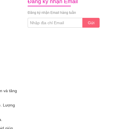
Đăng ký nhận Email
Đăng ký nhận Email hàng tuần
Gửi
ẩn và tăng
rẻ. Lượng
a.
oid giúp