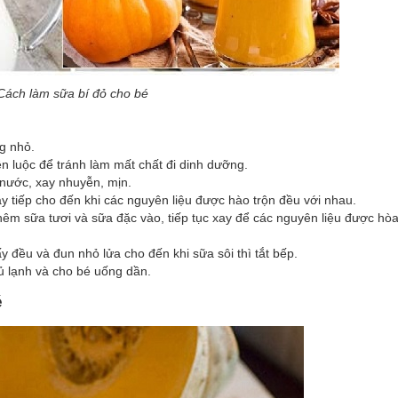
Cách làm sữa bí đỏ cho bé
ng nhỏ.
ên luộc để tránh làm mất chất đi dinh dưỡng.
 nước, xay nhuyễn, mịn.
y tiếp cho đến khi các nguyên liệu được hào trộn đều với nhau.
êm sữa tươi và sữa đặc vào, tiếp tục xay để các nguyên liệu được hò
 đều và đun nhỏ lửa cho đến khi sữa sôi thì tắt bếp.
ủ lạnh và cho bé uống dần.
é