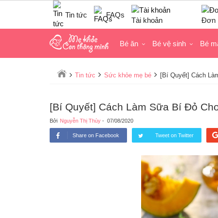
Tin tức
FAQs
Tài khoản
Đơn 
Bé ăn
Bé vệ sinh
Bé m
Tin tức
Sức khỏe mẹ bé
[Bí Quyết] Cách L
[Bí Quyết] Cách Làm Sữa Bí Đỏ C
Bởi
Nguyễn Thị Thùy
-
07/08/2020
Share on Facebook
Tweet on Twitter