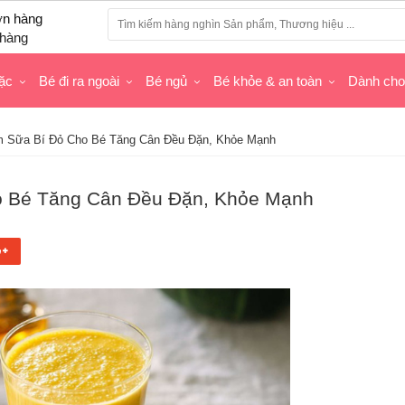
hàng
ặc
Bé đi ra ngoài
Bé ngủ
Bé khỏe & an toàn
Dành ch
àm Sữa Bí Đỏ Cho Bé Tăng Cân Đều Đặn, Khỏe Mạnh
ho Bé Tăng Cân Đều Đặn, Khỏe Mạnh