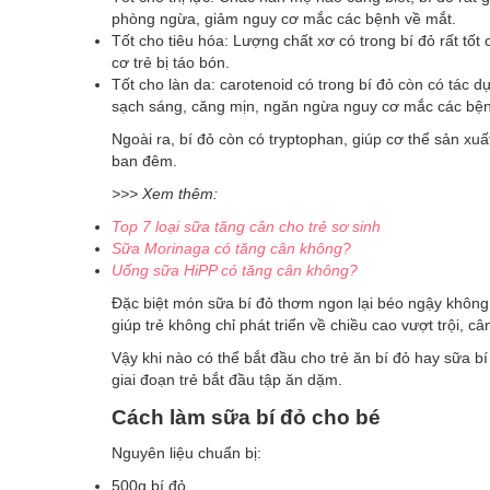
phòng ngừa, giảm nguy cơ mắc các bệnh về mắt.
Tốt cho tiêu hóa: Lượng chất xơ có trong bí đỏ rất tốt
cơ trẻ bị táo bón.
Tốt cho làn da: carotenoid có trong bí đỏ còn có tác d
sạch sáng, căng mịn, ngăn ngừa nguy cơ mắc các bệnh
Ngoài ra, bí đỏ còn có tryptophan, giúp cơ thể sản xuấ
ban đêm.
>>> Xem thêm:
Top 7 loại sữa tăng cân cho trẻ sơ sinh
Sữa Morinaga có tăng cân không?
Uống sữa HiPP có tăng cân không?
Đặc biệt món sữa bí đỏ thơm ngon lại béo ngậy không
giúp trẻ không chỉ phát triển về chiều cao vượt trội, câ
Vậy khi nào có thể bắt đầu cho trẻ ăn bí đỏ hay sữa bí 
giai đoạn trẻ bắt đầu tập ăn dặm.
Cách làm sữa bí đỏ cho bé
Nguyên liệu chuẩn bị:
500g bí đỏ