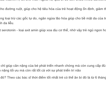
 cho đường ruột, giúp cho hệ tiêu hóa của trẻ hoạt động ổn định, giảm 
ụng loại trừ các gốc tự do, ngăn ngừa lão hóa giúp cho bề mặt da của t
 da liễu.
t serotonin - loại axit amin giúp xoa dịu cơ thể, nhờ vậy trẻ ngủ ngon 
 chỉ giúp cân nặng của bé phát triển nhanh chóng mà còn cung cấp đủ 
n nặng tối ưu mà còn rất tốt cả với sự phát triển trí não
đỏ? Theo các bác sĩ thời điểm tốt nhất trẻ có thể ăn bí đỏ là từ 6 tháng