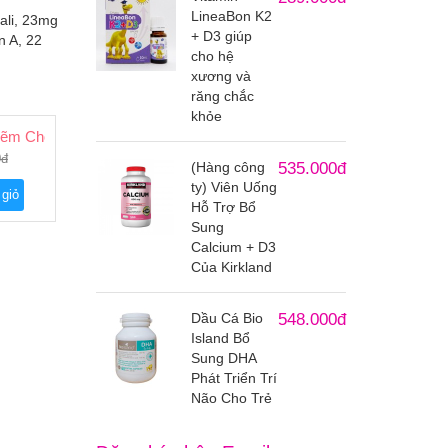
LineaBon K2
ali, 23mg
+ D3 giúp
n A, 22
cho hệ
xương và
răng chắc
khỏe
ẽm Cho Trẻ Bio Island Zinc
0đ
(Hàng công
535.000đ
ty) Viên Uống
 giỏ
Hỗ Trợ Bổ
Sung
Calcium + D3
Của Kirkland
Dầu Cá Bio
548.000đ
Island Bổ
Sung DHA
Phát Triển Trí
Não Cho Trẻ