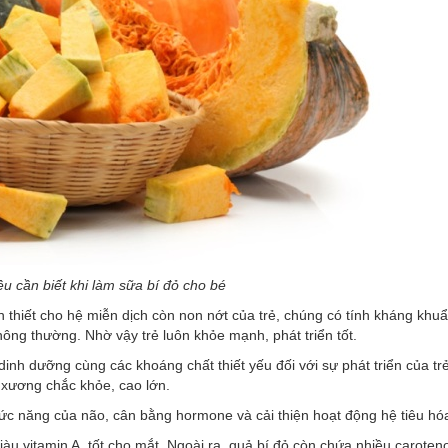
u cần biết khi làm sữa bí đỏ cho bé
ần thiết cho hệ miễn dịch còn non nớt của trẻ, chúng có tính kháng khu
ông thường. Nhờ vậy trẻ luôn khỏe mạnh, phát triển tốt.
 dinh dưỡng cùng các khoáng chất thiết yếu đối với sự phát triển của t
ệ xương chắc khỏe, cao lớn.
ức năng của não, cân bằng hormone và cải thiện hoạt động hệ tiêu hó
giàu vitamin A, tốt cho mắt. Ngoài ra, quả bí đỏ còn chứa nhiều caroten