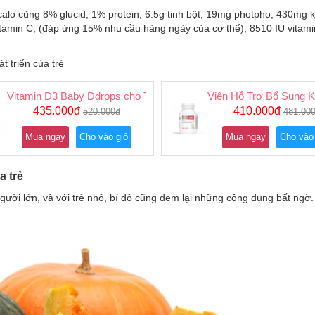
calo cùng 8% glucid, 1% protein, 6.5g tinh bột, 19mg photpho, 430mg k
vitamin C, (đáp ứng 15% nhu cầu hàng ngày của cơ thể), 8510 IU vitami
t triển của trẻ
Vitamin D3 Baby Ddrops cho Trẻ Sơ Sinh
Viên Hỗ Trợ Bổ Sung K
435.000đ
410.000đ
520.000đ
481.00
Mua ngay
Cho vào giỏ
Mua ngay
Cho vào
a trẻ
người lớn, và với trẻ nhỏ, bí đỏ cũng đem lại những công dụng bất ngờ.