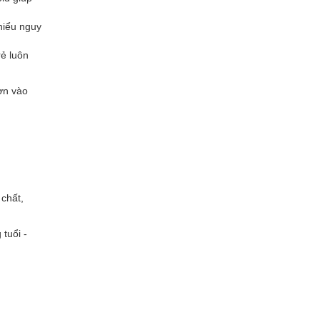
thiểu nguy
rẻ luôn
hơn vào
chất,
 tuổi -