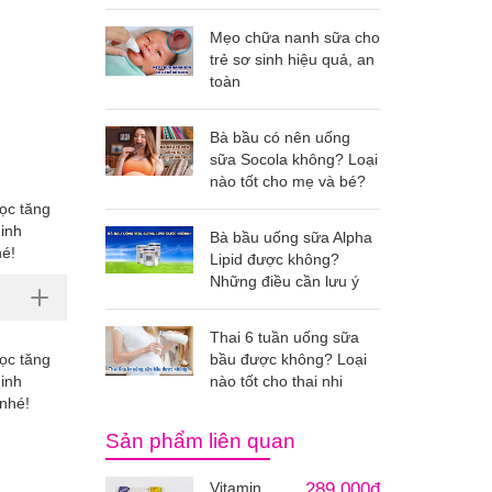
Mẹo chữa nanh sữa cho
trẻ sơ sinh hiệu quả, an
toàn
Bà bầu có nên uống
sữa Socola không? Loại
nào tốt cho mẹ và bé?
ọc tăng
dinh
Bà bầu uống sữa Alpha
hé!
Lipid được không?
Những điều cần lưu ý
Thai 6 tuần uống sữa
bầu được không? Loại
ọc tăng
nào tốt cho thai nhi
dinh
 nhé!
Sản phẩm liên quan
Vitamin
289.000đ