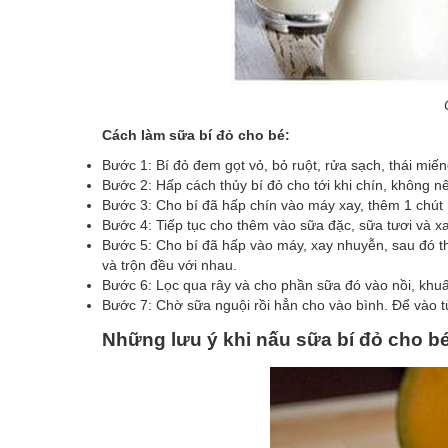
Cách làm sữa bí đỏ cho bé:
Bước 1: Bí đỏ đem gọt vỏ, bỏ ruột, rửa sạch, thái miế
Bước 2: Hấp cách thủy bí đỏ cho tới khi chín, không n
Bước 3: Cho bí đã hấp chín vào máy xay, thêm 1 chút
Bước 4: Tiếp tục cho thêm vào sữa đặc, sữa tươi và xa
Bước 5: Cho bí đã hấp vào máy, xay nhuyễn, sau đó th
và trộn đều với nhau.
Bước 6: Lọc qua rây và cho phần sữa đó vào nồi, khuấy
Bước 7: Chờ sữa nguội rồi hẳn cho vào bình. Để vào t
Những lưu ý khi nấu sữa bí đỏ cho b