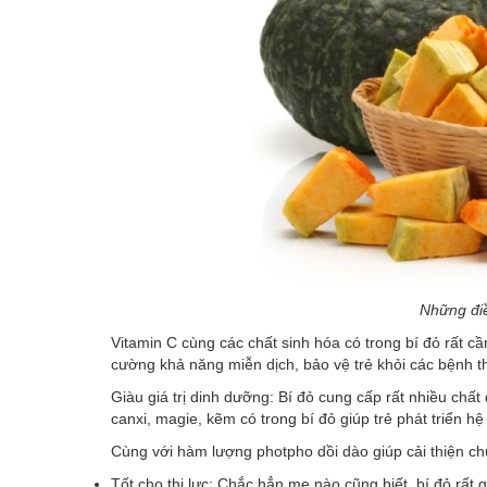
Những điề
Vitamin C cùng các chất sinh hóa có trong bí đỏ rất c
cường khả năng miễn dịch, bảo vệ trẻ khỏi các bệnh th
Giàu giá trị dinh dưỡng: Bí đỏ cung cấp rất nhiều chất
canxi, magie, kẽm có trong bí đỏ giúp trẻ phát triển h
Cùng với hàm lượng photpho dồi dào giúp cải thiện ch
Tốt cho thị lực: Chắc hẳn mẹ nào cũng biết, bí đỏ rất 