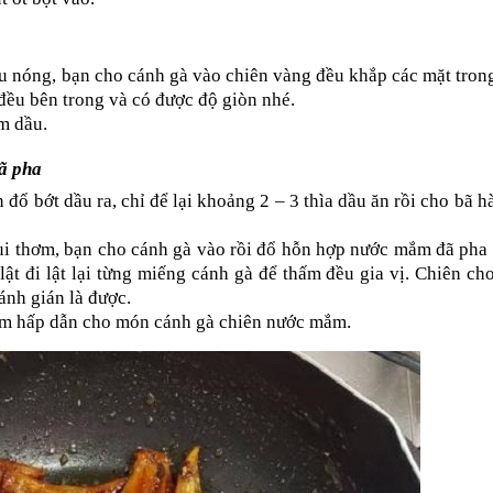
ầu nóng, bạn cho cánh gà vào chiên vàng đều khắp các mặt tron
 đều bên trong và có được độ giòn nhé.
ấm dầu.
ã pha
ổ bớt dầu ra, chỉ để lại khoảng 2 – 3 thìa dầu ăn rồi cho bã hàn
i thơm, bạn cho cánh gà vào rồi đổ hỗn hợp nước mắm đã pha 
lật đi lật lại từng miếng cánh gà để thấm đều gia vị. Chiên cho
ánh gián là được.
hơm hấp dẫn cho món cánh gà chiên nước mắm.