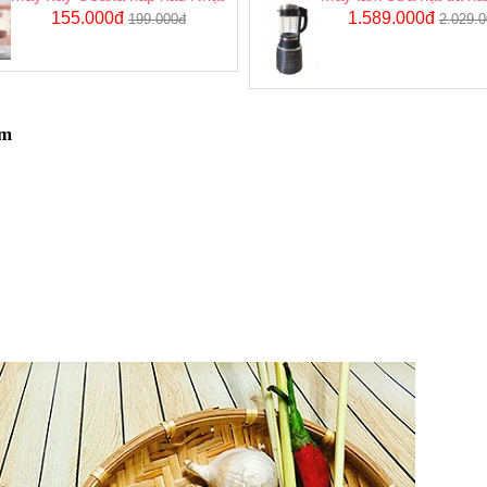
155.000đ
1.589.000đ
199.000đ
2.029.
ắm