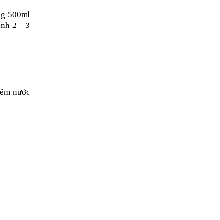
ng 500ml 
nh 2 – 3 
hêm nước 