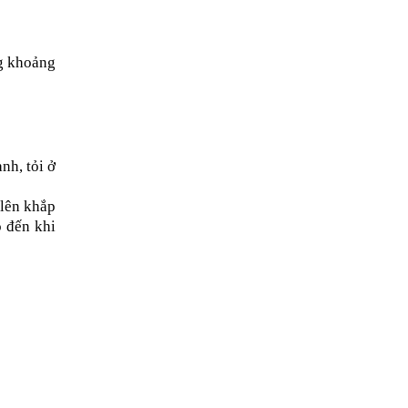
g khoảng 
h, tỏi ở 
lên khắp 
 đến khi 