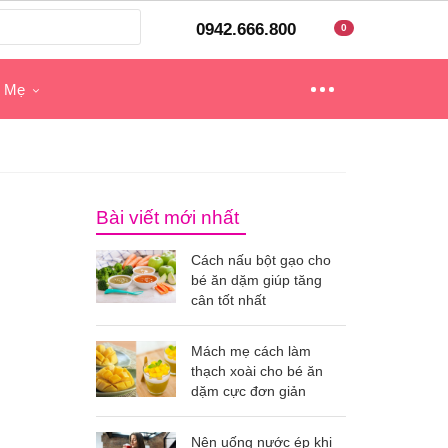
0942.666.800
0
o Mẹ
Bài viết mới nhất
Cách nấu bột gạo cho
bé ăn dặm giúp tăng
cân tốt nhất
Mách mẹ cách làm
thạch xoài cho bé ăn
dặm cực đơn giản
Nên uống nước ép khi