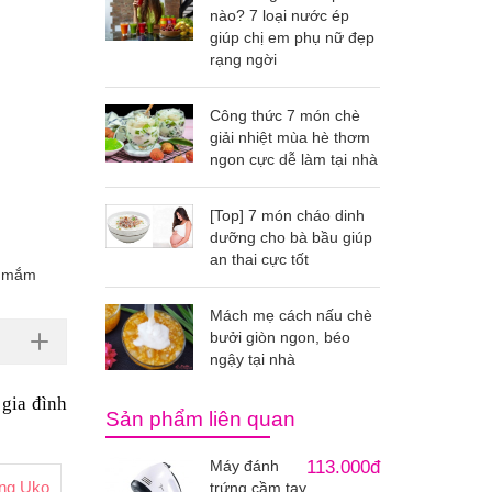
nào? 7 loại nước ép
giúp chị em phụ nữ đẹp
rạng ngời
Công thức 7 món chè
giải nhiệt mùa hè thơm
ngon cực dễ làm tại nhà
[Top] 7 món cháo dinh
dưỡng cho bà bầu giúp
an thai cực tốt
c mắm
Mách mẹ cách nấu chè
bưởi giòn ngon, béo
ngậy tại nhà
gia đình 
Sản phẩm liên quan
Máy đánh
113.000đ
ng Ukoeo Pr5 Plus phiên bản song ngữ
trứng cầm tay