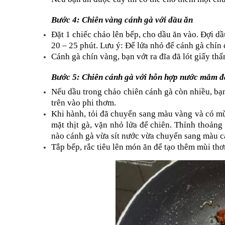
Bước 4: Chiên vàng cánh gà với dầu ăn
Đặt 1 chiếc chảo lên bếp, cho dầu ăn vào. Đợi d
20 – 25 phút. Lưu ý: Để lửa nhỏ để cánh gà chín
Cánh gà chín vàng, bạn vớt ra đĩa đã lót giấy th
Bước 5: Chiên cánh gà với hỗn hợp nước mắm đ
Nếu dầu trong chảo chiên cánh gà còn nhiều, bạn đ
trên vào phi thơm.
Khi hành, tỏi đã chuyển sang màu vàng và có mù
mặt thịt gà, vặn nhỏ lửa để chiên. Thỉnh thoảng 
nào cánh gà vừa sít nước vừa chuyển sang màu c
Tắp bếp, rắc tiêu lên món ăn để tạo thêm mùi t