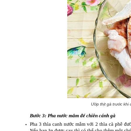
Ướp thịt gà trước khi
Bước 3: Pha nước mắm để chiên cánh gà
Pha 3 thìa canh nước mắm với 2 thìa cà phê đườn
Nếu bạn ăn được cay thì có thể cho thêm một chút