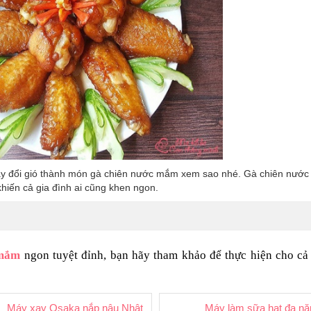
hãy đổi gió thành món gà chiên nước mắm xem sao nhé. Gà chiên nướ
hiến cả gia đình ai cũng khen ngon.
 mắm
 ngon tuyệt đỉnh, bạn hãy tham khảo để thực hiện cho cả 
Máy xay Osaka nắp nâu Nhật Bản đa năng
Máy làm sữa hạt đa nă