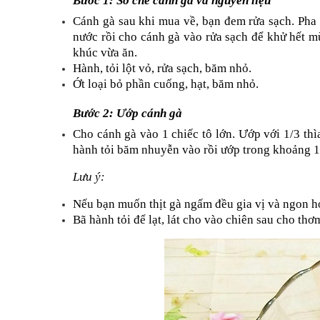
Bước 1: Sơ chế cánh gà và nguyên liệu
Cánh gà sau khi mua về, bạn đem rửa sạch. Pha 
nước rồi cho cánh gà vào rửa sạch để khử hết mùi
khúc vừa ăn.
Hành, tỏi lột vỏ, rửa sạch, băm nhỏ.
Ớt loại bỏ phần cuống, hạt, băm nhỏ.
Bước 2: Ướp cánh gà
Cho cánh gà vào 1 chiếc tô lớn. Ướp với 1/3 thì
hành tỏi băm nhuyễn vào rồi ướp trong khoảng 15
Lưu ý:
Nếu bạn muốn thịt gà ngấm đều gia vị và ngon hơ
Bã hành tỏi để lạt, lát cho vào chiên sau cho thơ