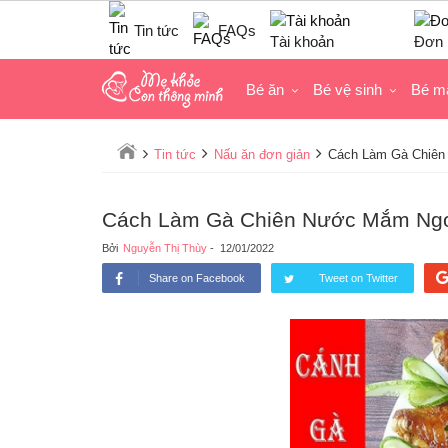
Tin tức
FAQs
Tài khoản
Đơn 
Bé ăn
Bé vệ sinh
Bé m
Tin tức
Nấu ăn đơn giản
Cách Làm Gà Chiên
Cách Làm Gà Chiên Nước Mắm Ngon
Bởi
Nguyễn Thị Thùy
-
12/01/2022
Share on Facebook
Tweet on Twitter