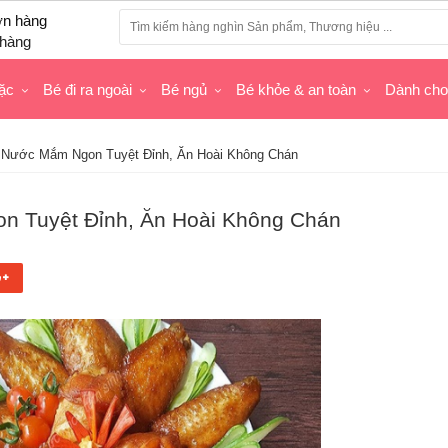
hàng
ặc
Bé đi ra ngoài
Bé ngủ
Bé khỏe & an toàn
Dành ch
 Nước Mắm Ngon Tuyệt Đỉnh, Ăn Hoài Không Chán
 Tuyệt Đỉnh, Ăn Hoài Không Chán