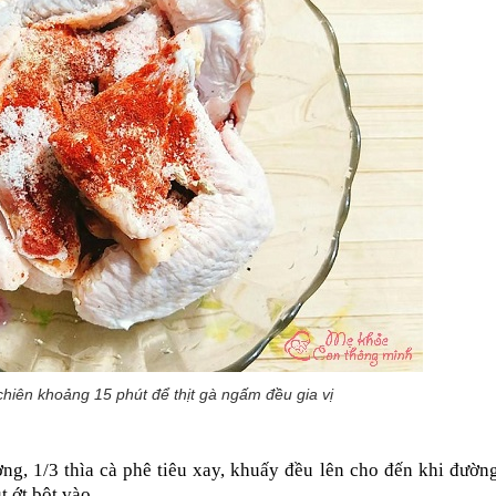
 chiên khoảng 15 phút để thịt gà ngấm đều gia vị
g, 1/3 thìa cà phê tiêu xay, khuấy đều lên cho đến khi đường 
 ớt bột vào.