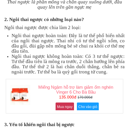
Thai ngược là phần mông và chân quay xuống dưới, đầu
Tin
quay lên trên gần ngực mẹ
tức
2. Ngôi thai ngược có những loại nào?
FAQ
Ngôi thai ngược được chia làm 2 loại:
Ngôi thai ngược hoàn toàn: Đây là tư thế phổ biến nhất
của ngôi thai ngược. Thai nhi có tư thế ngồi xổm, co
đầu gối, đùi gập nên mông bé sẽ chui ra khỏi cơ thể mẹ
đầu tiên.
Ngôi thai ngược không hoàn toàn: Có 3 tư thế ngược:
Tư thế đầu tiên là mông ra trước, 2 chân hướng lên phía
đầu. Tư thế thứ 2 là hai chân duỗi thẳng, chân bé ra
ngoài trước. Tư thế ba là quỳ gối trong tử cung.
Miếng Ngậm hỗ trợ làm giảm ốm nghén
Vinger 6 Cho Bà Bầu
135.000đ
170.000đ
Mua ngay
Cho vào giỏ
3. Yếu tố khiến ngôi thai bị ngược