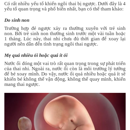
Có rất nhiều yếu tố khiến ngôi thai bị ngược. Dưới đây là 4
yếu tố quan trọng và phổ biến nhất, bạn có thể tham khảo:
Do sinh non
Trường hợp đẻ ngược xảy ra thường xuyên với trẻ sinh
non. Bởi trẻ sinh non thường sinh trước một vài tuần hoặc
1 tháng. Lúc này, thai nhi chưa đủ thời gian để xoay lại
người nên dẫn đến tình trạng ngôi thai ngược.
Mẹ quá nhiều ối hoặc quá ít ối
Nước ối đóng một vai trò rất quan trọng trong sự phát triển
của thai nhi. Ngoài ra, nước ối còn là môi trường lý tưởng
để bé xoay mình. Do vậy, nước ối quá nhiều hoặc quá ít sẽ
khiến bé không thể vận động, không thể quay mình, khiến
mang thai ngược.