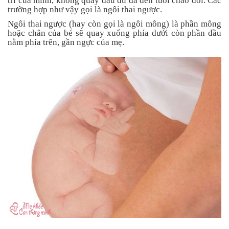
trí của mình, không quay đầu dù đã đến tuổi chào đời. Các
an
trường hợp như vậy gọi là ngôi thai ngược.
toàn
Ngôi thai ngược (hay còn gọi là ngôi mông) là phần mông
hoặc chân của bé sẽ quay xuống phía dưới còn phần đầu
Bé
nằm phía trên, gần ngực của mẹ.
tắm
Bé
chơi
mà
học
Dành
cho
mẹ
Dành
cho
bố
Đồ
dùng
trong
nhà