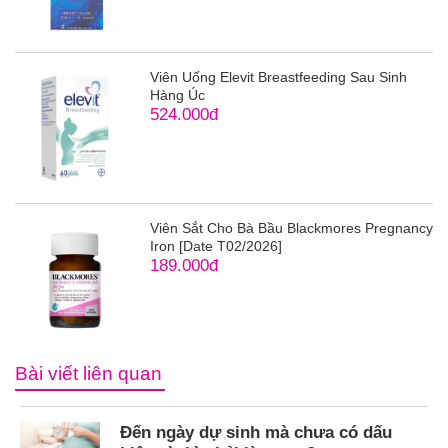
Viên Uống Elevit Breastfeeding Sau Sinh
Hàng Úc
524.000đ
Viên Sắt Cho Bà Bầu Blackmores Pregnancy
Iron [Date T02/2026]
189.000đ
Bài viết liên quan
Đến ngày dự sinh mà chưa có dấu