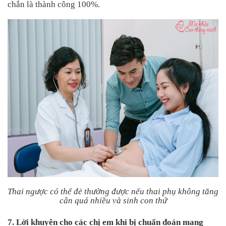
chắn là thành công 100%.
Thai ngược có thể đẻ thường được nếu thai phụ không tăng
cân quá nhiều và sinh con thứ
7. Lời khuyên cho các chị em khi bị chuẩn đoán mang