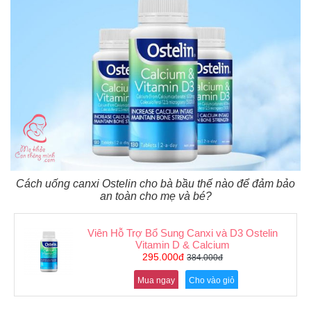
an
toàn
Bé
tắm
Bé
chơi
mà
học
Dành
cho
mẹ
Cách uống canxi Ostelin cho bà bầu thế nào để đảm bảo
Dành
an toàn cho mẹ và bé?
cho
bố
Viên Hỗ Trợ Bổ Sung Canxi và D3 Ostelin
Đồ
Vitamin D & Calcium
dùng
295.000đ
384.000đ
trong
nhà
Mua ngay
Cho vào giỏ