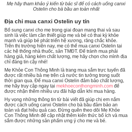
Mẹ hãy tham khảo ý kiến từ bác sĩ để có cách uống canxi
Ostelin cho bà bầu an toàn nhất
Địa chỉ mua canxi Ostelin uy tín
Bổ sung canxi cho mẹ trong giai đoạn mang thai và sau
sinh là việc làm cần thiết giúp mẹ và bé có thai kỳ khỏe
mạnh và giúp bé phát triển hệ xương, răng chắc khỏe.
Trên thị trường hiện nay, mẹ có thể mua canxi Ostelin tại
các hệ thống nhà thuốc, sản TMĐT. Để tránh mua phải
hàng giả, hàng kém chất lượng, mẹ hãy chọn cho mình địa
chỉ đáng tin cậy nhé!
Mẹ Khỏe Con Thông Minh là trang mua sắm trực tuyến đã
được rất nhiều bà mẹ trên cả nước tin tưởng trong suốt
thời gian qua. Để mua canxi Ostelin đảm bảo chất lượng,
mẹ hãy truy cập ngay tại
mekhoeconthongminh.com
để
được nhận thêm nhiều ưu đãi hấp dẫn khi mua hàng.
Hy vọng những thông tin từ bài viết đã giúp chị em nắm
được cách uống canxi Ostelin cho bà bầu đảm bảo an
toàn và đạt hiệu quả cao. Đừng quên theo dõi Mẹ Khỏe
Con Thông Minh để cập nhật thêm kiến thức bổ ích và mua
sắm được những sản phẩm ưng ý cho mẹ và bé.