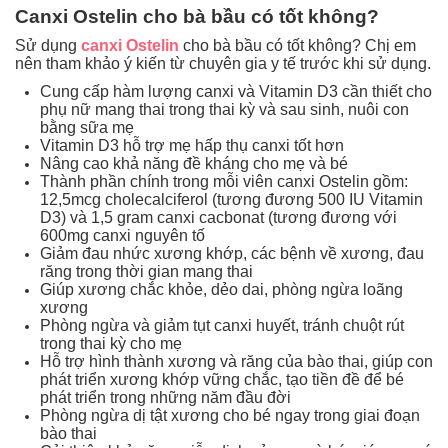
Tin
Canxi Ostelin cho bà bầu có tốt không?
tức
Sử dụng
canxi Ostelin
cho bà bầu có tốt không? Chị em
nên tham khảo ý kiến từ chuyên gia y tế trước khi sử dụng.
FAQ
Cung cấp hàm lượng canxi và Vitamin D3 cần thiết cho
phụ nữ mang thai trong thai kỳ và sau sinh, nuôi con
bằng sữa mẹ
Vitamin D3 hỗ trợ mẹ hấp thụ canxi tốt hơn
Nâng cao khả năng đề kháng cho mẹ và bé
Thành phần chính trong mỗi viên canxi Ostelin gồm:
12,5mcg cholecalciferol (tương đương 500 IU Vitamin
D3) và 1,5 gram canxi cacbonat (tương đương với
600mg canxi nguyên tố
Giảm đau nhức xương khớp, các bệnh về xương, đau
răng trong thời gian mang thai
Giúp xương chắc khỏe, dẻo dai, phòng ngừa loãng
xương
Phòng ngừa và giảm tụt canxi huyết, tránh chuột rút
trong thai kỳ cho mẹ
Hỗ trợ hình thành xương và răng của bào thai, giúp con
phát triển xương khớp vững chắc, tạo tiền đề để bé
phát triển trong những năm đầu đời
Phòng ngừa dị tật xương cho bé ngay trong giai đoạn
bào thai