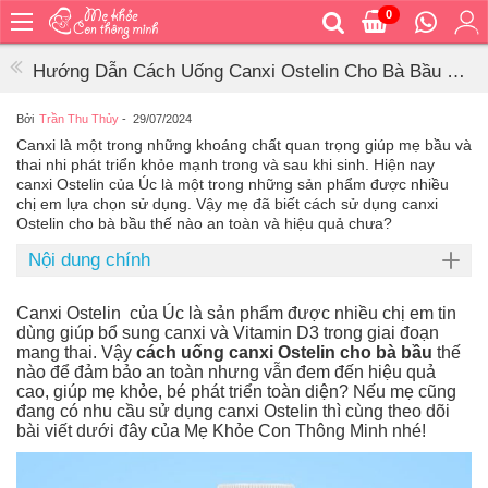
0
Trang
chủ
Hướng Dẫn Cách Uống Canxi Ostelin Cho Bà Bầu An
Bé
Toàn, Hiệu Quả
ăn
Bởi
Trần Thu Thủy
-
29/07/2024
Canxi là một trong những khoáng chất quan trọng giúp mẹ bầu và
Bé
thai nhi phát triển khỏe mạnh trong và sau khi sinh. Hiện nay
vệ
canxi Ostelin của Úc là một trong những sản phẩm được nhiều
sinh
chị em lựa chọn sử dụng. Vậy mẹ đã biết cách sử dụng canxi
Ostelin cho bà bầu thế nào an toàn và hiệu quả chưa?
Bé
mặc
Nội dung chính
Bé
đi
Canxi Ostelin của Úc là sản phẩm được nhiều chị em tin
ra
dùng giúp bổ sung canxi và Vitamin D3 trong giai đoạn
ngoài
mang thai. Vậy
cách uống canxi Ostelin cho bà bầu
thế
nào để đảm bảo an toàn nhưng vẫn đem đến hiệu quả
Bé
cao, giúp mẹ khỏe, bé phát triển toàn diện? Nếu mẹ cũng
ngủ
đang có nhu cầu sử dụng canxi Ostelin thì cùng theo dõi
bài viết dưới đây của Mẹ Khỏe Con Thông Minh nhé!
Bé
khỏe
&