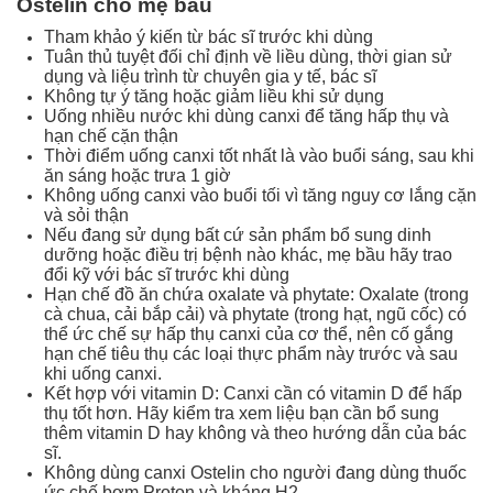
Ostelin cho mẹ bầu
Tham khảo ý kiến từ bác sĩ trước khi dùng
Tuân thủ tuyệt đối chỉ định về liều dùng, thời gian sử
dụng và liệu trình từ chuyên gia y tế, bác sĩ
Không tự ý tăng hoặc giảm liều khi sử dụng
Uống nhiều nước khi dùng canxi để tăng hấp thụ và
hạn chế cặn thận
Thời điểm uống canxi tốt nhất là vào buổi sáng, sau khi
ăn sáng hoặc trưa 1 giờ
Không uống canxi vào buổi tối vì tăng nguy cơ lắng cặn
và sỏi thận
Nếu đang sử dụng bất cứ sản phẩm bổ sung dinh
dưỡng hoặc điều trị bệnh nào khác, mẹ bầu hãy trao
đổi kỹ với bác sĩ trước khi dùng
Hạn chế đồ ăn chứa oxalate và phytate: Oxalate (trong
cà chua, cải bắp cải) và phytate (trong hạt, ngũ cốc) có
thể ức chế sự hấp thụ canxi của cơ thể, nên cố gắng
hạn chế tiêu thụ các loại thực phẩm này trước và sau
khi uống canxi.
Kết hợp với vitamin D: Canxi cần có vitamin D để hấp
thụ tốt hơn. Hãy kiểm tra xem liệu bạn cần bổ sung
thêm vitamin D hay không và theo hướng dẫn của bác
sĩ.
Không dùng canxi Ostelin cho người đang dùng thuốc
ức chế bơm Proton và kháng H2.