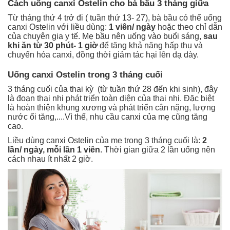
Cách uống canxi Ostelin cho bà bầu 3 tháng giữa
Từ tháng thứ 4 trở đi ( tuần thứ 13- 27), bà bầu có thể uống
canxi Ostelin với liều dùng:
1 viên/ ngày
hoặc theo chỉ dẫn
của chuyên gia y tế. Mẹ bầu nên uống vào buổi sáng,
sau
khi ăn từ 30 phút- 1 giờ
để tăng khả năng hấp thụ và
chuyển hóa canxi, đồng thời giảm tác hại lên dạ dày.
Uống canxi Ostelin trong 3 tháng cuối
3 tháng cuối của thai kỳ (từ tuần thứ 28 đến khi sinh), đây
là đoạn thai nhi phát triển toàn diện của thai nhi. Đặc biệt
là hoàn thiện khung xương và phát triển cân nặng, lượng
nước ối tăng,....Vì thế, nhu cầu canxi của mẹ cũng tăng
cao.
Liều dùng canxi Ostelin của mẹ trong 3 tháng cuối là:
2
lần/ ngày, mỗi lần 1 viên
. Thời gian giữa 2 lần uống nên
cách nhau ít nhất 2 giờ.