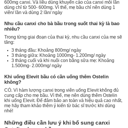
600mg canxi. Và liều dùng khuyến cáo của canxi mỗi lần
dùng chỉ từ 500- 600mg. Vì thế, mẹ bầu chỉ nên dùng 1
viên/ lần và dùng 2 lần/ ngày
Nhu cầu canxi cho bà bầu trong suốt thai kỳ là bao
nhiêu?
Trong từng giai đoạn của thai kỳ, nhu cầu canxi của mẹ sẽ
tăng:
3 tháng đầu: Khoảng 800mg/ ngày
3 tháng giữa: Khoảng 1000mg- 1.200mg/ ngày
3 tháng cuối và khi nuôi con bằng sữa mẹ: Khoảng
1.500mg- 2.000mg/ ngày
Khi uống Elevit bầu có cần uống thêm Ostelin
không?
CÓ. Vì hàm lượng canxi trong viên uống Elevit không đủ
cung cấp cho mẹ bầu. Vì thế, mẹ nên dùng thêm Ostelin
khi uống Elevit. Để đảm bảo an toàn và hiệu quả cao nhất,
mẹ hãy tham khảo thêm ý kiến từ bác sĩ trước khi dùng
nhé!
Những điều cần lưu ý khi bổ sung canxi