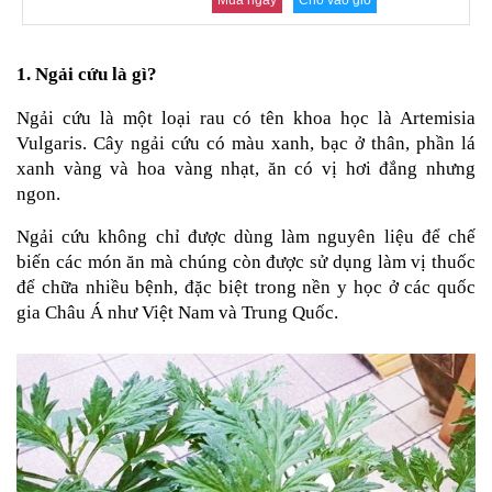
Mua ngay
Cho vào giỏ
an
toàn
Bé
1. Ngải cứu là gì?
tắm
Ngải cứu là một loại rau có tên khoa học là Artemisia 
Bé
Vulgaris. Cây ngải cứu có màu xanh, bạc ở thân, phần lá 
chơi
xanh vàng và hoa vàng nhạt, ăn có vị hơi đắng nhưng 
mà
học
ngon.
Dành
Ngải cứu không chỉ được dùng làm nguyên liệu để chế 
cho
biến các món ăn mà chúng còn được sử dụng làm vị thuốc 
mẹ
để chữa nhiều bệnh, đặc biệt trong nền y học ở các quốc 
Dành
gia Châu Á như Việt Nam và Trung Quốc.
cho
bố
Đồ
dùng
trong
nhà