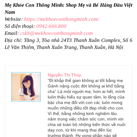
Mẹ Khỏe Con Thông Minh: Shop Mẹ và Bé Hàng Đầu Việt 
Nam
Website: 
https://mekhoeconthongminh.com/
Số điện thoại: 
0942.666.800
Email: 
cskh@mekhoeconthongminh.com
Địa chỉ: Tầng 3, Tòa nhà 24T3 Thanh Xuân Complex, Số 6 
Lê Văn Thiêm, Thanh Xuân Trung, Thanh Xuân, Hà Nội  
Nguyễn Thị Thùy
“Đi khắp thế gian không ai tốt bằng mẹ
Gánh nặng cuộc đời không ai khổ bằng
cha” Là một người mẹ, hơn ai hết, mình
luôn thấu hiểu sự quan tâm, lo lắng của
bậc cha mẹ đối với con cái, luôn mong
muốn những điều tốt đẹp nhất cho con.
Vì thế, bằng những kinh nghiệm lâu
năm trong việc chăm sóc con, mình xin
chia sẻ toàn bộ những kiến thức về nuôi
dạy con, từ khi mang thai đến lúc
trưởng thành. Hy vọng phần nào sẽ