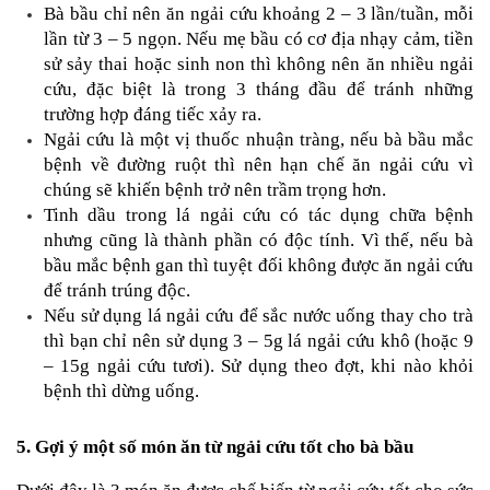
Bà bầu chỉ nên ăn ngải cứu khoảng 2 – 3 lần/tuần, mỗi 
lần từ 3 – 5 ngọn. Nếu mẹ bầu có cơ địa nhạy cảm, tiền 
sử sảy thai hoặc sinh non thì không nên ăn nhiều ngải 
cứu, đặc biệt là trong 3 tháng đầu để tránh những 
trường hợp đáng tiếc xảy ra.
Ngải cứu là một vị thuốc nhuận tràng, nếu bà bầu mắc 
bệnh về đường ruột thì nên hạn chế ăn ngải cứu vì 
chúng sẽ khiến bệnh trở nên trầm trọng hơn.
Tinh dầu trong lá ngải cứu có tác dụng chữa bệnh 
nhưng cũng là thành phần có độc tính. Vì thế, nếu bà 
bầu mắc bệnh gan thì tuyệt đối không được ăn ngải cứu 
để tránh trúng độc.
Nếu sử dụng lá ngải cứu để sắc nước uống thay cho trà 
thì bạn chỉ nên sử dụng 3 – 5g lá ngải cứu khô (hoặc 9 
– 15g ngải cứu tươi). Sử dụng theo đợt, khi nào khỏi 
bệnh thì dừng uống.
5. Gợi ý một số món ăn từ ngải cứu tốt cho bà bầu