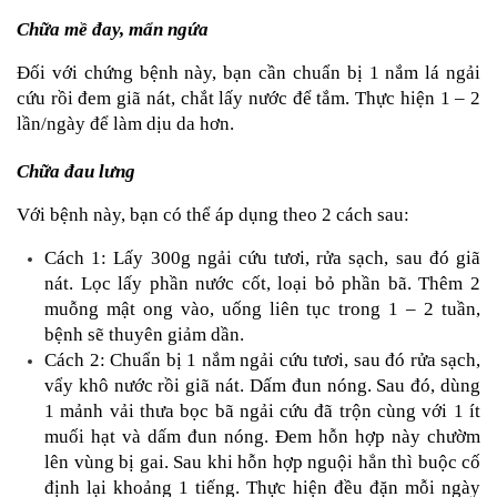
Chữa mề đay, mẩn ngứa
Đối với chứng bệnh này, bạn cần chuẩn bị 1 nắm lá ngải 
cứu rồi đem giã nát, chắt lấy nước để tắm. Thực hiện 1 – 2 
lần/ngày để làm dịu da hơn.
Chữa đau lưng
Với bệnh này, bạn có thể áp dụng theo 2 cách sau:
Cách 1: Lấy 300g ngải cứu tươi, rửa sạch, sau đó giã 
nát. Lọc lấy phần nước cốt, loại bỏ phần bã. Thêm 2 
muỗng mật ong vào, uống liên tục trong 1 – 2 tuần, 
bệnh sẽ thuyên giảm dần.
Cách 2: Chuẩn bị 1 nắm ngải cứu tươi, sau đó rửa sạch, 
vẩy khô nước rồi giã nát. Dấm đun nóng. Sau đó, dùng 
1 mảnh vải thưa bọc bã ngải cứu đã trộn cùng với 1 ít 
muối hạt và dấm đun nóng. Đem hỗn hợp này chườm 
lên vùng bị gai. Sau khi hỗn hợp nguội hẳn thì buộc cố 
định lại khoảng 1 tiếng. Thực hiện đều đặn mỗi ngày 