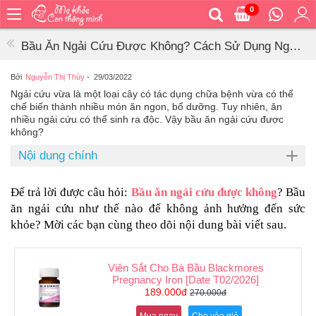
0
Trang
chủ
Bầu Ăn Ngải Cứu Được Không? Cách Sử Dụng Ngải
Bé
Cứu Cho Bà Bầu
ăn
Bởi
Nguyễn Thị Thùy
-
29/03/2022
Ngải cứu vừa là một loại cây có tác dụng chữa bệnh vừa có thể
Bé
chế biến thành nhiều món ăn ngon, bổ dưỡng. Tuy nhiên, ăn
vệ
nhiều ngải cứu có thể sinh ra độc. Vậy bầu ăn ngải cứu được
sinh
không?
Bé
Nội dung chính
mặc
Bé
Để trả lời được câu hỏi: 
Bầu ăn ngải cứu được không
? Bầu 
đi
ăn ngải cứu như thế nào để không ảnh hưởng đến sức 
ra
khỏe? Mời các bạn cùng theo dõi nội dung bài viết sau.
ngoài
Bé
ngủ
Viên Sắt Cho Bà Bầu Blackmores
Pregnancy Iron [Date T02/2026]
Bé
189.000đ
270.000đ
khỏe
&