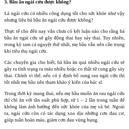
3. Bầu ăn ngải cứu được không?
Lá ngải cứu có nhiều công dụng tốt cho sức khỏe như vậy 
nhưng liệu bà bầu ăn ngải cứu được không?
Thực tế cho đến nay vẫn chưa có kết luận nào cho rằng bà 
bầu ăn ngải cứu sẽ gây động thai hay sảy thai. Tuy nhiên, 
trong kỳ tam cá nguyệt thứ nhất, mẹ bầu vẫn nên cẩn trọng 
khi tiêu thụ ngải cứu.
Các chuyên gia cho biết, bà bầu ăn quá nhiều ngải cứu sẽ 
gây ra tình trạng ra máu nhiều hoặc co thắt tử cung gây sảy 
thai. Chính vì thế, nếu có ý định bổ sung rau ngải cứu thì 
tốt nhất mẹ bầu nên tham khảo ý kiến của bác sĩ.
Trong thời kỳ mang thai, nếu mẹ bầu muốn ăn rau ngải cứu 
thì chỉ ăn với tần suất phù hợp, từ 1 – 2 lần trong tuần để 
không làm ảnh hưởng đến sức khỏe của mẹ và bé. Ngoài 
ra, ngải cứu còn có tác dụng xoa dịu những cơn đau cơ, 
giúp tuần hoàn máu, giảm cơn đau vùng bụng.