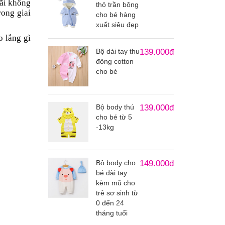
mãi không
thỏ trần bông
rong giai
cho bé hàng
xuất siêu đẹp
o lắng gì
Bộ dài tay thu
139.000đ
đông cotton
cho bé
Bộ body thú
139.000đ
cho bé từ 5
-13kg
Bộ body cho
149.000đ
bé dài tay
kèm mũ cho
trẻ sơ sinh từ
0 đến 24
tháng tuổi