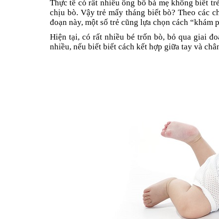
Thực tế có rất nhiều ông bố bà mẹ không biết t
chịu bò. Vậy trẻ mấy tháng biết bò? Theo các chu
đoạn này, một số trẻ cũng lựa chọn cách “khám
Hiện tại, có rất nhiều bé trốn bò, bỏ qua giai 
nhiều, nếu biết biết cách kết hợp giữa tay và châ