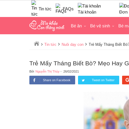
Tin tức
FAQs
Tài khoản
Đơn 
Bé ăn
Bé vệ sinh
Bé m
Tin tức
Nuôi dạy con
Trẻ Mấy Tháng Biết Bò
Trẻ Mấy Tháng Biết Bò? Mẹo Hay G
Bởi
Nguyễn Thị Thùy
-
26/02/2021
Share on Facebook
Tweet on Twitter