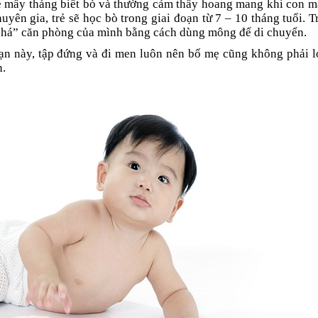
rẻ mấy tháng biết bò và thường cảm thấy hoang mang khi con 
yên gia, trẻ sẽ học bò trong giai đoạn từ 7 – 10 tháng tuổi. T
 phá” căn phòng của mình bằng cách dùng mông để di chuyển.
đoạn này, tập đứng và đi men luôn nên bố mẹ cũng không phải l
n.