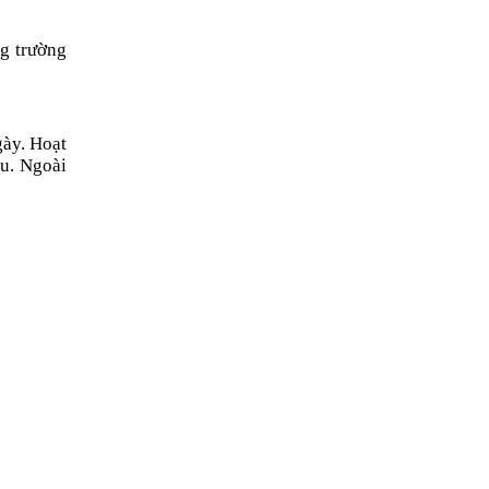
ng trường
gày. Hoạt
au. Ngoài