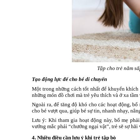
Tập cho trẻ nằm sấ
Tạo động lực để cho bé di chuyển
Một trong những cách tốt nhất để khuyến khích t
những món đồ chơi mà trẻ yêu thích và ở xa tầm v
Ngoài ra, để tăng độ khó cho các hoạt động, bố
cho bé vượt qua, giúp bé sự tin, nhanh nhạy, nân
Lưu ý: Khi tham gia hoạt động này, bố mẹ phải
vướng mắc phải “chướng ngại vật”, trẻ sẽ sợ hãi v
4. Nhiều điều cần lưu ý khi trẻ tập bò