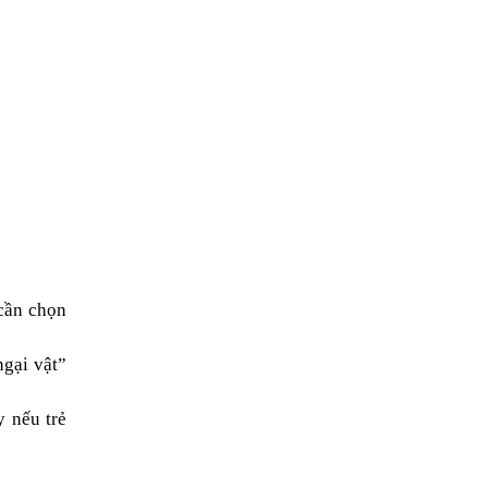
 cần chọn
ngại vật”
y nếu trẻ