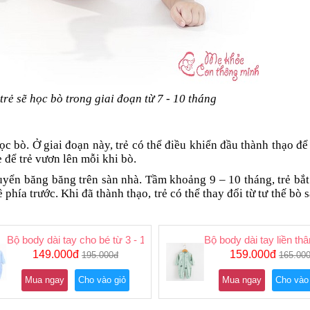
rẻ sẽ học bò trong giai đoạn từ 7 - 10 tháng
ọc bò. Ở giai đoạn này, trẻ có thể điều khiển đầu thành thạo để
 để trẻ vươn lên mỗi khi bò.
huyển băng băng trên sàn nhà. Tầm khoảng 9 – 10 tháng, trẻ bắt
phía trước. Khi đã thành thạo, trẻ có thể thay đổi từ tư thế bò 
từ 3 -14kg
Bộ body dài tay cho bé từ 3 - 13 kg. Hàng xuất Hàn
Bộ body dài tay liền th
149.000đ
159.000đ
195.000đ
165.00
Mua ngay
Cho vào giỏ
Mua ngay
Cho vào