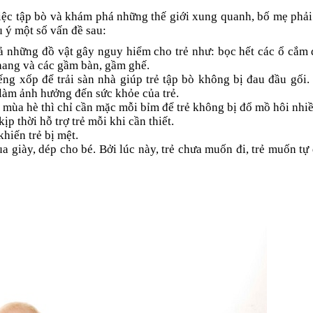
việc tập bò và khám phá những thế giới xung quanh, bố mẹ phải
u ý một số vấn đề sau:
 cả những đồ vật gây nguy hiểm cho trẻ như: bọc hết các ổ cắm 
thang và các gầm bàn, gầm ghế.
g xốp để trải sàn nhà giúp trẻ tập bò không bị đau đầu gối.
h làm ảnh hưởng đến sức khỏe của trẻ.
à mùa hè thì chỉ cần mặc mỗi bỉm để trẻ không bị đổ mồ hôi nhiề
ịp thời hỗ trợ trẻ mỗi khi cần thiết.
hiến trẻ bị mệt.
 giày, dép cho bé. Bởi lúc này, trẻ chưa muốn đi, trẻ muốn tự 