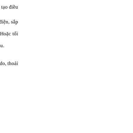
 tạo điều
điện, sắp
 Hoặc tối
u.
do, thoải