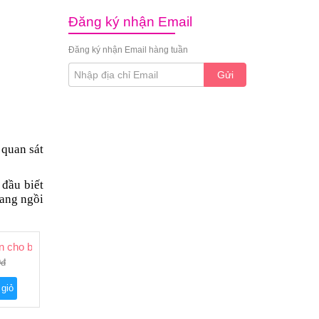
Đăng ký nhận Email
Đăng ký nhận Email hàng tuần
Gửi
 quan sát
 đầu biết
sang ngồi
ân cho bé
0đ
 giỏ