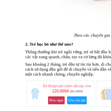
Theo các chuyên gia t
2. Trẻ học bò như thế nào?
Thông thường khi trẻ ngồi vững, trẻ sẽ bắt đầu h
các vật xung quanh, chân, tay va cơ lưng đủ khỏe
Sau khoảng 2 tháng, trẻ dần tự tin tin hơn, di c
cách sử dụng đầu gối để di chuyển và tiến dần về 
một cách nhanh chóng, chuyên nghiệp.
Bộ Bodysuit coton dài tay cho bé sơ sinh 
120.000đ
261.000đ
Mua ngay
Cho vào giỏ