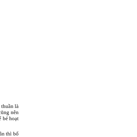
 thuần là
 cũng nên
ể bé hoạt
ân thì bố