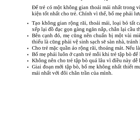
Để trẻ có một không gian thoải mái nhất trong 
kiện tốt nhất cho trẻ. Chính vì thế, bố mẹ phải lư
Tạo không gian rộng rãi, thoải mái, loại bỏ tất
xếp lại đồ đạc gọn gàng ngăn nắp, chắn lại cầu 
Bên cạnh đó, mẹ cũng nên chuẩn bị một vài miến
thiểu là cũng phải vệ sinh sạch sẽ sàn nhà, trán
Cho trẻ mặc quần áo rộng rãi, thoáng mát. Nếu l
Bố mẹ phải luôn ở cạnh trẻ mỗi khi trẻ tập bò để k
Không nên cho trẻ tập bò quá lâu vì điều này dễ k
Giai đoạn mới tập bò, bố mẹ không nhất thiết mua
mái nhất với đôi chân trần của mình.