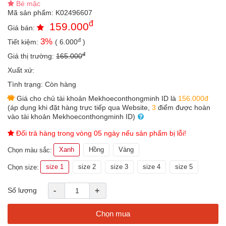
Bé mặc
an
Mã sản phẩm:
K02496607
toàn
đ
159.000
Giá bán:
Bé
đ
3
%
Tiết kiệm:
(
6.000
)
tắm
đ
Giá thị trường:
165.000
Bé
chơi
Xuất xứ:
mà
Tình trạng:
Còn hàng
học
Giá cho chủ tài khoản Mekhoeconthongminh ID là
156.000đ
Dành
(áp dụng khi đặt hàng trực tiếp qua Website,
3
điểm được hoàn
cho
vào tài khoản Mekhoeconthongminh ID)
mẹ
Đổi trả hàng trong vòng 05 ngày nếu sản phẩm bị lỗi!
Dành
cho
Xanh
Hồng
Vàng
Chọn màu sắc:
bố
size 1
size 2
size 3
size 4
size 5
Chọn size:
Đồ
dùng
Số lượng
-
+
trong
nhà
Chọn mua