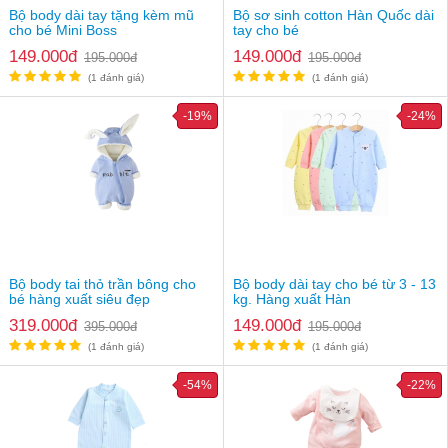
Bộ body dài tay tặng kèm mũ
Bộ sơ sinh cotton Hàn Quốc dài
cho bé Mini Boss
tay cho bé
149.000đ
149.000đ
195.000đ
195.000đ
(1 đánh giá)
(1 đánh giá)
-19%
-24%
Bộ body tai thỏ trần bông cho
Bộ body dài tay cho bé từ 3 - 13
bé hàng xuất siêu đẹp
kg. Hàng xuất Hàn
319.000đ
149.000đ
395.000đ
195.000đ
(1 đánh giá)
(1 đánh giá)
-54%
-22%