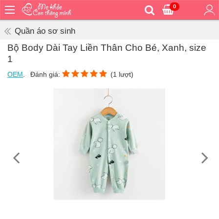
0
Trang
chủ
Quần áo sơ sinh
Bé
Bộ Body Dài Tay Liền Thân Cho Bé, Xanh, size
ăn
1
Bé
OEM
.
Đánh giá:
(
1
lượt)
vệ
sinh
Bé
mặc
Bé
đi
ra
ngoài
Bé
ngủ
Bé
khỏe
&