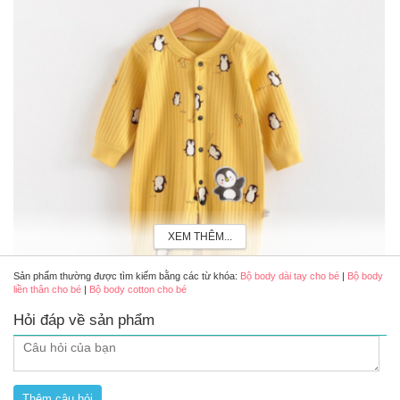
XEM THÊM...
Sản phẩm thường được tìm kiếm bằng các từ khóa:
Bộ body dài tay cho bé
|
Bộ body
liền thân cho bé
|
Bộ body cotton cho bé
Hỏi đáp về sản phẩm
Đặc điểm nổi bật của bộ body dài tay cúc giữa tay
- Kiểu dáng có nhiều hoạ tiết ngộ ngixng cho các bé sơ sinh nhà