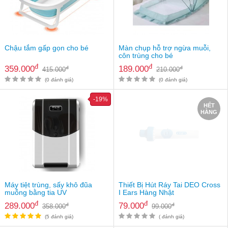
Chậu tắm gấp gọn cho bé
Màn chụp hỗ trợ ngừa muỗi,
côn trùng cho bé
đ
đ
359.000
189.000
đ
đ
415.000
210.000
(0 đánh giá)
(0 đánh giá)
-19%
HẾT
HÀNG
Máy tiệt trùng, sấy khô đũa
Thiết Bị Hút Ráy Tai DEO Cross
muỗng bằng tia UV
I Ears Hàng Nhật
đ
đ
289.000
79.000
đ
đ
358.000
99.000
(5 đánh giá)
( đánh giá)