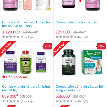
an
toàn
Bé
tắm
Combo chăm sóc sức khỏe cho
Combo vitamin cho mẹ bầu
mẹ bầu và sau sinh
Bé
đ
đ
1.129.000
729.000
đ
đ
1.185.000
785.000
chơi
mà
(0 đánh giá)
(0 đánh giá)
học
-46k
-36k
Dành
cho
mẹ
Dành
cho
bố
Dành cho mẹ
Đồ
Combo vitamin hỗ trợ cân bằng
Combo viên uống lợi sữa và bổ
dùng
nội tiết tố,...
sung vitamin cho...
trong
đ
đ
859.000
559.000
đ
đ
nhà
905.000
595.000
(0 đánh giá)
(0 đánh giá)