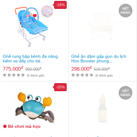
-18%
HẾT
HÀNG
Ghế rung bập bênh đa năng
Ghế ăn dặm gấp gọn du lịch
kiêm xe đẩy cho bé...
Hoo Booster phong...
đ
đ
775.000
298.000
đ
đ
950.000
518.000
(0 đánh giá)
(0 đánh giá)
-20%
HẾT
HÀNG
Bé chơi mà học