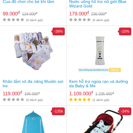
Cua đồ chơi cho bé khi tắm
Nước uống hỗ trợ nữ giới Blue
Wizard Gold
đ
đ
99.000
179.000
đ
đ
124.000
230.000
(0 đánh giá)
(0 đánh giá)
-39%
-10%
Khăn tắm xô đa năng Muslin sợi
Kem hỗ trợ ngừa rạn và dưỡng
tre
da Baby & Me
đ
đ
119.000
1.109.000
đ
đ
195.000
1.235.000
(0 đánh giá)
(2 đánh giá)
-135k
-34%