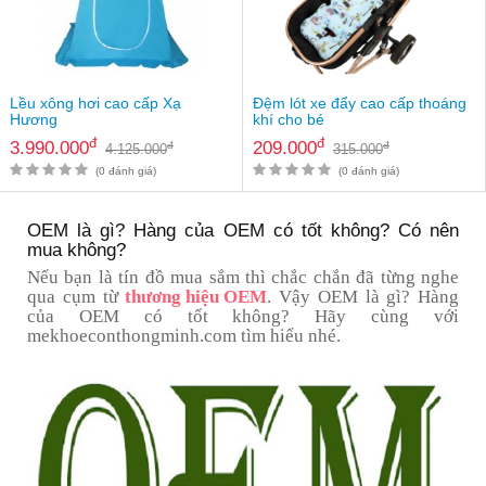
Lều xông hơi cao cấp Xạ
Đệm lót xe đẩy cao cấp thoáng
Hương
khí cho bé
đ
đ
3.990.000
209.000
đ
đ
4.125.000
315.000
(0 đánh giá)
(0 đánh giá)
OEM là gì? Hàng của OEM có tốt không? Có nên
mua không?
Nếu bạn là tín đồ mua sắm thì chắc chắn đã từng nghe
qua cụm từ
thương hiệu OEM
. Vậy OEM là gì? Hàng
của OEM có tốt không? Hãy cùng với
mekhoeconthongminh.com tìm hiểu nhé.