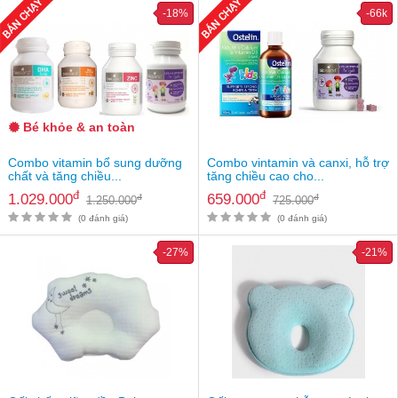
Tin
-18%
-66k
tức
FAQ
Bé khỏe & an toàn
Combo vitamin bổ sung dưỡng
Combo vintamin và canxi, hỗ trợ
chất và tăng chiều...
tăng chiều cao cho...
đ
đ
1.029.000
659.000
đ
đ
1.250.000
725.000
(0 đánh giá)
(0 đánh giá)
-27%
-21%