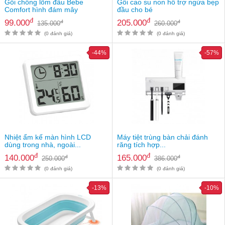
Gối chống lõm đầu Bebe
Gối cao su non hỗ trợ ngừa bẹp
Comfort hình đám mây
đầu cho bé
đ
đ
99.000
205.000
đ
đ
135.000
260.000
(0 đánh giá)
(0 đánh giá)
-44%
-57%
Nhiệt ẩm kế màn hình LCD
Máy tiệt trùng bàn chải đánh
dùng trong nhà, ngoài...
răng tích hợp...
đ
đ
140.000
165.000
đ
đ
250.000
386.000
(0 đánh giá)
(0 đánh giá)
-13%
-10%