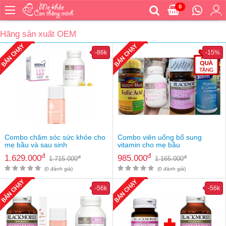
0
Trang
chủ
Hãng sản xuất OEM
Bé
-86k
-15%
ăn
Bé
vệ
sinh
Bé
mặc
Bé
Combo chăm sóc sức khỏe cho
Combo viên uống bổ sung
đi
mẹ bầu và sau sinh
vitamin cho mẹ bầu
ra
đ
đ
1.629.000
985.000
đ
đ
1.715.000
1.165.000
ngoài
(0 đánh giá)
(0 đánh giá)
Bé
ngủ
-56k
-56k
Bé
khỏe
&