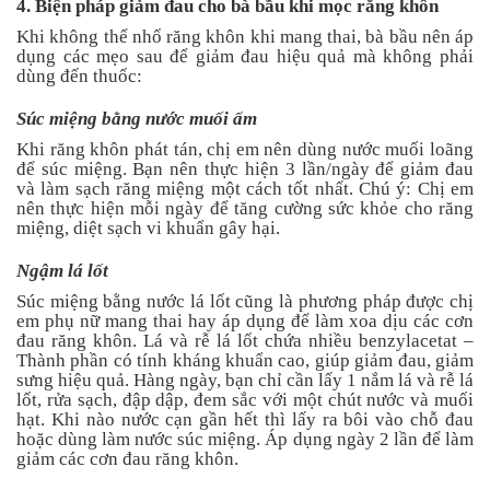
4. Biện pháp giảm đau cho bà bầu khi mọc răng khôn
Khi không thể nhổ răng khôn khi mang thai, bà bầu nên áp
dụng các mẹo sau để giảm đau hiệu quả mà không phải
dùng đến thuốc:
Súc miệng bằng nước muối ấm
Khi răng khôn phát tán, chị em nên dùng nước muối loãng
để súc miệng. Bạn nên thực hiện 3 lần/ngày để giảm đau
và làm sạch răng miệng một cách tốt nhất. Chú ý: Chị em
nên thực hiện mỗi ngày để tăng cường sức khỏe cho răng
miệng, diệt sạch vi khuẩn gây hại.
Ngậm lá lốt
Súc miệng bằng nước lá lốt cũng là phương pháp được chị
em phụ nữ mang thai hay áp dụng để làm xoa dịu các cơn
đau răng khôn. Lá và rễ lá lốt chứa nhiều benzylacetat –
Thành phần có tính kháng khuẩn cao, giúp giảm đau, giảm
sưng hiệu quả. Hàng ngày, bạn chỉ cần lấy 1 nắm lá và rễ lá
lốt, rửa sạch, đập dập, đem sắc với một chút nước và muối
hạt. Khi nào nước cạn gần hết thì lấy ra bôi vào chỗ đau
hoặc dùng làm nước súc miệng. Áp dụng ngày 2 lần để làm
giảm các cơn đau răng khôn.