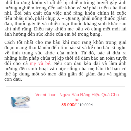
nhổ bỏ răng khôn vì rất dễ bị nhiễm trùng huyết gây ảnh
hưởng nghiêm trọng đến sức khỏe và sự phát triển của thai
nhi. Bởi bản chất của việc nhổ răng khôn chính là cuộc
tiểu phẫu nhỏ, phải chụp X – Quang, phải uống thuốc giảm
đau, thuốc gây tê và nhiều loại thuốc kháng sinh khác sau
khi nhổ răng. Điều này khiến mẹ bầu vô cùng mệt mỏi lại
ảnh hưởng đến sức khỏe của em bé trong bụng.
Cách tốt nhất cho mẹ bầu khi mọc răng khôn trong giai
đoạn mang thai là nên đến tìm bác sĩ và kể cho bác sĩ nghe
về tình trạng sức khỏe của mình. Từ đó, bác sĩ đưa ra
những biện pháp chữa trị kịp thời để đảm bảo an toàn tuyệt
đối cho cả
mẹ và bé
. Nếu cơn đau kéo dài và làm ảnh
hưởng đến sinh hoạt và cuộc sống của mẹ bầu thì bạn có
thể áp dụng một số mẹo dân giân để giảm đau và ngừng
cơn đau.
Vecni-flour - Ngừa Sâu Răng Hiệu Quả Cho
bé
85.000đ
110.000đ