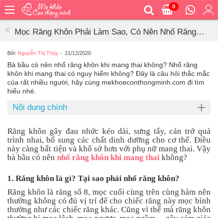
0
Trang
chủ
Mọc Răng Khôn Phải Làm Sao, Có Nên Nhổ Răng
Bé
Khôn Khi Mang Thai Không?
ăn
Bởi
Nguyễn Thị Thùy
-
21/12/2020
Bà bầu có nên nhổ răng khôn khi mang thai không? Nhổ răng
Bé
khôn khi mang thai có nguy hiểm không? Đây là câu hỏi thắc mắc
vệ
của rất nhiều người, hãy cùng mekhoeconthongminh.com đi tìm
sinh
hiểu nhé.
Bé
Nội dung chính
mặc
Bé
Răng khôn gây đau nhức kéo dài, sưng tấy, cản trở quá
đi
trình nhai, bổ sung các chất dinh dưỡng cho cơ thể. Điều
ra
này càng bất tiện và khổ sở hơn với phụ nữ mang thai. Vậy
ngoài
bà bầu có nên
nhổ răng khôn khi mang thai
không?
Bé
1. Răng khôn là gì? Tại sao phải nhổ răng khôn?
ngủ
Răng khôn là răng số 8, mọc cuối cùng trên cùng hàm nên
Bé
thường không có đủ vị trí để cho chiếc răng này mọc bình
khỏe
thường như các chiếc răng khác. Cũng vì thế mà răng khôn
&