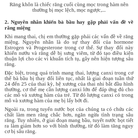
Tin
Răng khôn là chiếc răng cuối cùng mọc trong hàm nên
tức
thường bị mọc lệch, mọc ngược,...
2. Nguyên nhân khiến bà bầu hay gặp phải vấn đề về
FAQ
răng miệng
Khi mang thai, chị em thường gặp phải các vấn đề về răng
miệng. Nguyên nhân là do sự thay đổi của hormone
Estrogen và Progesterone trong cơ thể. Sự thay đổi này
khiến nướu và răng dễ bị sưng viêm, từ đó tạo điều kiện
thuận lợi cho các vi khuẩn tích tụ, gây nên hiện tượng sâu
răng.
Đặc biệt, trong quá trình mang thai, lượng canxi trong cơ
thể bà bầu bị thay đổi liên tục, nhất là giai đoạn tuần thứ
24 đến 25 của thai kỳ, hệ xương của thai nhi bắt đầu hình
thường, cơ thể mẹ cần lượng canxi lớn để đáp ứng đủ cho
các mô và xương hàm của trẻ. Từ đó lượng canxi có trong
mô và xương hàm của mẹ bị lấy bớt đi.
Ngoài ra, trong tuyến nước bọt của chúng ta có chứa các
chất làm men răng chắc hơn, ngăn ngừa tình trạng sâu
răng. Tuy nhiên, ở giai đoạn mang bầu, tuyết nước bọt tiết
ra làm giảm hơn so với bình thường, từ đó làm tăng nguy
cơ bị sâu răng.