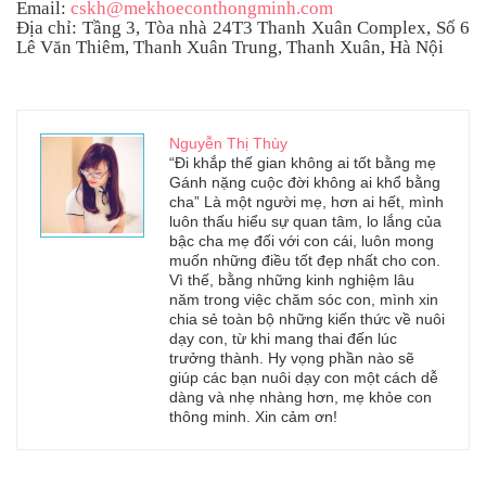
Email:
cskh@mekhoeconthongminh.com
Địa chỉ: Tầng 3, Tòa nhà 24T3 Thanh Xuân Complex, Số 6
Lê Văn Thiêm, Thanh Xuân Trung, Thanh Xuân, Hà Nội
Nguyễn Thị Thùy
“Đi khắp thế gian không ai tốt bằng mẹ
Gánh nặng cuộc đời không ai khổ bằng
cha” Là một người mẹ, hơn ai hết, mình
luôn thấu hiểu sự quan tâm, lo lắng của
bậc cha mẹ đối với con cái, luôn mong
muốn những điều tốt đẹp nhất cho con.
Vì thế, bằng những kinh nghiệm lâu
năm trong việc chăm sóc con, mình xin
chia sẻ toàn bộ những kiến thức về nuôi
dạy con, từ khi mang thai đến lúc
trưởng thành. Hy vọng phần nào sẽ
giúp các bạn nuôi dạy con một cách dễ
dàng và nhẹ nhàng hơn, mẹ khỏe con
thông minh. Xin cảm ơn!