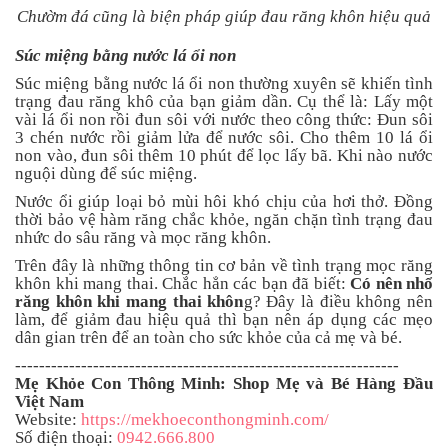
Chườm đá cũng là biện pháp giúp đau răng khôn hiệu quả
Súc miệng bằng nước lá ổi non
Súc miệng bằng nước lá ổi non thường xuyên sẽ khiến tình
trạng đau răng khô của bạn giảm dần. Cụ thể là: Lấy một
vài lá ổi non rồi đun sôi với nước theo công thức: Đun sôi
3 chén nước rồi giảm lửa để nước sôi. Cho thêm 10 lá ổi
non vào, đun sôi thêm 10 phút để lọc lấy bã. Khi nào nước
nguội dùng để súc miệng.
Nước ổi giúp loại bỏ mùi hôi khó chịu của hơi thở. Đồng
thời bảo vệ hàm răng chắc khỏe, ngăn chặn tình trạng đau
nhức do sâu răng và mọc răng khôn.
Trên đây là những thông tin cơ bản về tình trạng mọc răng
khôn khi mang thai. Chắc hẳn các bạn đã biết:
Có nên nhổ
răng khôn khi mang thai khôn
g? Đây là điều không nên
làm, để giảm đau hiệu quả thì bạn nên áp dụng các mẹo
dân gian trên để an toàn cho sức khỏe của cả mẹ và bé.
----------------------------------------------------------------
Mẹ Khỏe Con Thông Minh: Shop Mẹ và Bé Hàng Đầu
Việt Nam
Website:
https://mekhoeconthongminh.com/
Số điện thoại:
0942.666.800