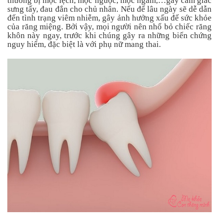
thường bị mọc lệch, mọc ngược, mọc ngầm,…gây cảm giác
an
sưng tấy, đau đắn cho chủ nhân. Nếu để lâu ngày sẽ dễ dẫn
toàn
đến tình trạng viêm nhiễm, gây ảnh hưởng xấu đế sức khỏe
của răng miệng. Bởi vậy, mọi người nên nhổ bỏ chiếc răng
Bé
khôn này ngay, trước khi chúng gây ra những biến chứng
tắm
nguy hiểm, đặc biệt là với phụ nữ mang thai.
Bé
chơi
mà
học
Dành
cho
mẹ
Dành
cho
bố
Đồ
dùng
trong
nhà