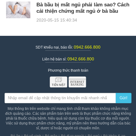
Bà bầu bị mất ngủ phải làm sao? Cách
cải thiện chứng mất ngủ ở bà bầu
2020-05-15 15:40:34
0942.666.800
SDT khiếu nại, báo lỗi:
0942.666.800
Liên hệ bán sỉ:
Phương thức thanh toán
Gửi!
Mọi thông tin trên website chỉ mang tính chất tham khảo không nhằm mục
đích quảng cáo. Các sản phẩm bán trên web là thực phẩm chức năng không
phải là thuốc chữa bệnh, hiệu quả sử dụng còn tùy thuộc cơ địa mỗi người.
Việc sử dụng thực phẩm chức năng, mỹ phẩm nên theo hướng dẫn của bác
sĩ, dược sĩ hoặc người có chuyên môn.
Bé ăn
Bé vệ sinh
Bé mặc
Bé đi ra ngoài
Bé ngủ
Bé khỏe & an