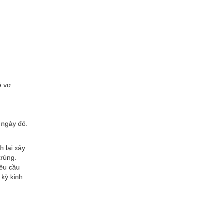
ệ vợ
 ngày đó.
h lại xảy
trùng.
yêu cầu
 kỳ kinh