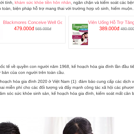
ới tính,
khám sức khỏe tiền hôn nhân
, ngăn chặn và kiểm soát các bện
 toàn, biện pháp hỗ trợ mang thai với trường hợp vô sinh, hiếm muộn..
ng thai tự nhiên
Blackmores Conceive Well Gold - Viên Uống Hỗ Trợ Tăng Khả Nă
Viên Uống Hỗ Trợ Tăng
479.000đ
389.000đ
565.000đ
480.00
uốc tế về quyền con người năm 1968, kế hoạch hóa gia đình lần đầu t
 bản của con người trên toàn cầu.
 hoạch hóa gia đình 2020 ở Việt Nam (1): đảm bảo cung cấp các dịch 
hai miễn phí cho các đối tượng và đẩy mạnh công tác xã hội các phươn
hăm sóc sức khỏe sinh sản, kế hoạch hóa gia đình, kiểm soát mất cân b