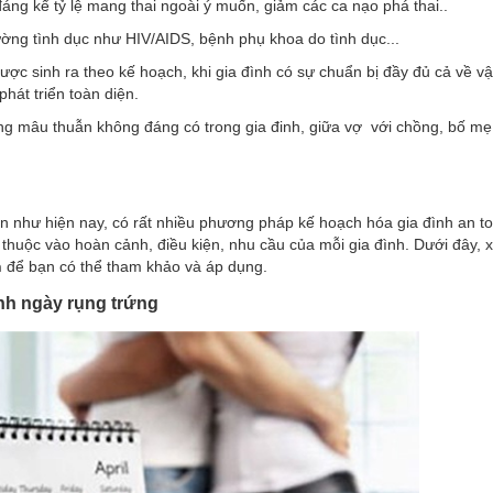
áng kể tỷ lệ mang thai ngoài ý muốn, giảm các ca nạo phá thai..
ờng tình dục như HIV/AIDS, bệnh phụ khoa do tình dục...
c sinh ra theo kế hoạch, khi gia đình có sự chuẩn bị đầy đủ cả về vật
phát triển toàn diện.
ng mâu thuẫn không đáng có trong gia đinh, giữa vợ với chồng, bố mẹ 
iến như hiện nay, có rất nhiều phương pháp kế hoạch hóa gia đình an t
thuộc vào hoàn cảnh, điều kiện, nhu cầu của mỗi gia đình. Dưới đây, 
h
để bạn có thể tham khảo và áp dụng.
nh ngày rụng trứng