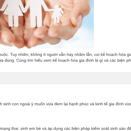
huộc. Tuy nhiên, không ít người vẫn hay nhầm lẫn, coi kế hoạch hóa gi
ưa đúng. Cùng tìm hiểu xem kế hoạch hóa gia đình là gì và các biện p
nh sinh con ngoài ý muốn vừa đem lại hạnh phúc và kinh tế gia đình vừ
ẽ mang thai, sinh em bé và áp dụng các biện pháp kiểm soát sinh sản 