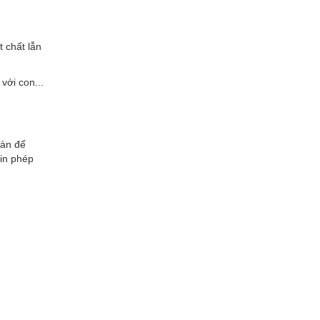
 chất lẫn
với con...
oàn để
xin phép