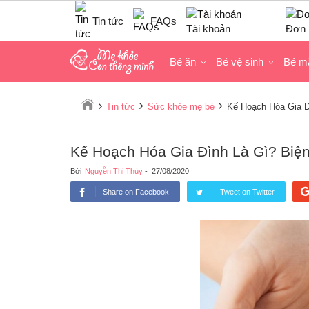
Tin tức
FAQs
Tài khoản
Đơn 
Bé ăn
Bé vệ sinh
Bé m
Tin tức
Sức khỏe mẹ bé
Kế Hoạch Hóa Gia Đ
Kế Hoạch Hóa Gia Đình Là Gì? Biện
Bởi
Nguyễn Thị Thùy
-
27/08/2020
Share on Facebook
Tweet on Twitter