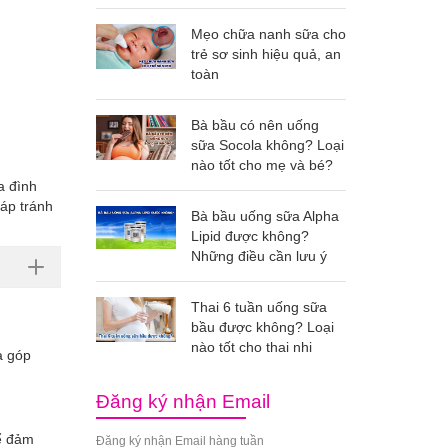
Mẹo chữa nanh sữa cho
trẻ sơ sinh hiệu quả, an
toàn
Bà bầu có nên uống
sữa Socola không? Loại
nào tốt cho mẹ và bé?
a đình
háp tránh
Bà bầu uống sữa Alpha
Lipid được không?
Những điều cần lưu ý
Thai 6 tuần uống sữa
bầu được không? Loại
nào tốt cho thai nhi
a góp
Đăng ký nhận Email
để đảm
Đăng ký nhận Email hàng tuần