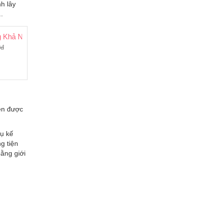
h lây
.
ng Thụ Thai Của Úc
 Khả Năng Thụ Thai Pregnacare Him And Her Conception
0đ
iên được
vụ kế
g tiện
ằng giới