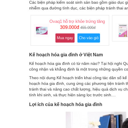
Các biện pháp kiểm soát sinh sản bao gồm giáo dục gi
nhiễm qua đường tình dục, các biện pháp tránh thai an
Ovaq1 hỗ trợ khỏe trứng tăng khả năng ma
309.000đ
455.000đ
Mua ngay
Cho vào giỏ
Kế hoạch hóa gia đình ở Việt Nam
Kế hoạch hóa gia đình có từ năm nào? Tại hội nghi Q
công nhận và khẳng định là một trong những quyền cơ
Theo nội dung Kế hoạch triển khai công tác dân số kế
hoạch hóa gia đình, cung ứng các phương tiện tránh t
tránh thai và nâng cao chất lượng, hiệu quả dịch vụ c
tính khi sinh, và thực hiện sàng lọc trước sinh....
Lợi ích của kế hoạch hóa gia đình