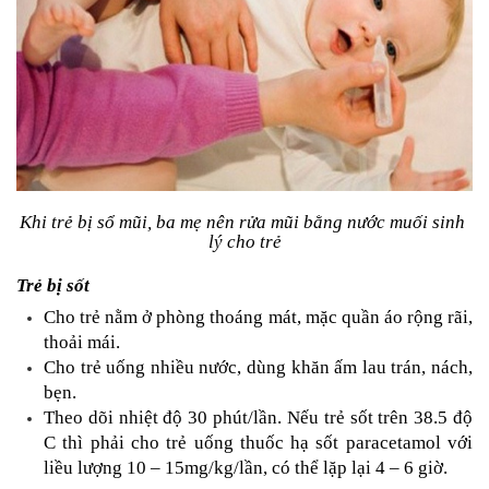
Khi trẻ bị sổ mũi, ba mẹ nên rửa mũi bằng nước muối sinh 
lý cho trẻ
Trẻ bị sốt
Cho trẻ nằm ở phòng thoáng mát, mặc quần áo rộng rãi, 
thoải mái.
Cho trẻ uống nhiều nước, dùng khăn ấm lau trán, nách, 
bẹn.
Theo dõi nhiệt độ 30 phút/lần. Nếu trẻ sốt trên 38.5 độ 
C thì phải cho trẻ uống thuốc hạ sốt paracetamol với 
liều lượng 10 – 15mg/kg/lần, có thể lặp lại 4 – 6 giờ.