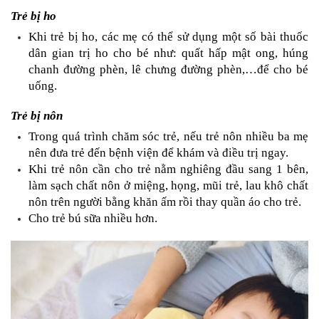
Trẻ bị ho
Khi trẻ bị ho, các mẹ có thể sử dụng một số bài thuốc 
dân gian trị ho cho bé như: quất hấp mật ong, húng 
chanh đường phèn, lê chưng đường phèn,…để cho bé 
uống.
Trẻ bị nôn
Trong quá trình chăm sóc trẻ, nếu trẻ nôn nhiều ba mẹ 
nên đưa trẻ đến bệnh viện để khám và điều trị ngay.
Khi trẻ nôn cần cho trẻ nằm nghiêng đầu sang 1 bên, 
làm sạch chất nôn ở miệng, họng, mũi trẻ, lau khô chất 
nôn trên người bằng khăn ấm rồi thay quần áo cho trẻ.
Cho trẻ bú sữa nhiều hơn.