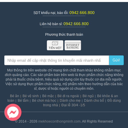
0942.666.800
SDT khiếu nại, báo lỗi:
0942.666.800
Liên hệ bán sỉ:
Phương thức thanh toán
Gửi!
Mọi thông tin trên website chỉ mang tính chất tham khảo không nhằm mục
đích quảng cáo. Các sản phẩm bán trên web là thực phẩm chức năng không
phải là thuốc chữa bệnh, hiệu quả sử dụng còn tùy thuộc cơ địa mỗi người.
Việc sử dụng thực phẩm chức năng, mỹ phẩm nên theo hướng dẫn của bác
sĩ, dược sĩ hoặc người có chuyên môn.
Bé ăn
Bé vệ sinh
Bé mặc
Bé đi ra ngoài
Bé ngủ
Bé khỏe & an
toàn
Bé tắm
Bé chơi mà học
Dành cho mẹ
Dành cho bố
Đồ dùng
trong nhà
Đại lễ 30/4 -1/5
© 2014 - 2026
mekhoeconthongminh.com
. All Rights Reserved