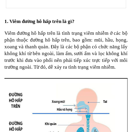
an
toàn
Bé
1. Viêm đường hô hấp trên là gì?
tắm
Viêm đường hô hấp trên là tình trạng viêm nhiễm ở các bộ 
Bé
phận thuộc đường hô hấp trên, bao gồm: mũi, hầu, họng, 
chơi
mà
xoang và thanh quản. Đây là các bộ phận có chức năng lấy 
học
không khí từ bên ngoài, làm ấm, sưởi ấm và lọc không khí 
trước khi đưa vào phổi nên phải tiếp xúc trực tiếp với môi 
Dành
cho
trường ngoài. Từ đó, dễ xảy ra tình trạng viêm nhiễm.
mẹ
Dành
cho
bố
Đồ
dùng
trong
nhà