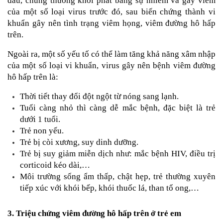
đầu, chúng thường khởi phát bằng sự nhiễm và gây viêm 
của một số loại virus trước đó, sau biến chứng thành vi 
khuẩn gây nên tình trạng viêm họng, viêm đường hô hấp 
trên.
Ngoài ra, một số yếu tố có thể làm tăng khả năng xâm nhập 
của một số loại vi khuẩn, virus gây nên bệnh viêm đường 
hô hấp trên là:
Thời tiết thay đổi đột ngột từ nóng sang lạnh.
Tuổi càng nhỏ thì càng dễ mắc bệnh, đặc biệt là trẻ 
dưới 1 tuổi.
Trẻ non yếu.
Trẻ bị còi xương, suy dinh dưỡng.
Trẻ bị suy giảm miễn dịch như: mắc bệnh HIV, điều trị 
corticoid kéo dài,…
Môi trường sống ẩm thấp, chật hẹp, trẻ thường xuyên 
tiếp xúc với khói bếp, khói thuốc lá, than tổ ong,…
3. Triệu chứng viêm đường hô hấp trên ở trẻ em