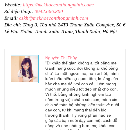
Website: 
https://mekhoeconthongminh.com/
Số điện thoại: 
0942.666.800
Email: 
cskh@mekhoeconthongminh.com
Địa chỉ: Tầng 3, Tòa nhà 24T3 Thanh Xuân Complex, Số 6 
Lê Văn Thiêm, Thanh Xuân Trung, Thanh Xuân, Hà Nội
Nguyễn Thị Thùy
“Đi khắp thế gian không ai tốt bằng mẹ
Gánh nặng cuộc đời không ai khổ bằng
cha” Là một người mẹ, hơn ai hết, mình
luôn thấu hiểu sự quan tâm, lo lắng của
bậc cha mẹ đối với con cái, luôn mong
muốn những điều tốt đẹp nhất cho con.
Vì thế, bằng những kinh nghiệm lâu
năm trong việc chăm sóc con, mình xin
chia sẻ toàn bộ những kiến thức về nuôi
dạy con, từ khi mang thai đến lúc
trưởng thành. Hy vọng phần nào sẽ
giúp các bạn nuôi dạy con một cách dễ
dàng và nhẹ nhàng hơn, mẹ khỏe con