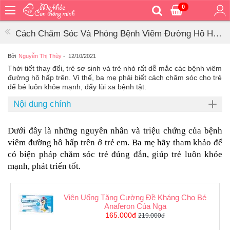
0
Trang
chủ
Cách Chăm Sóc Và Phòng Bệnh Viêm Đường Hô Hấp
Bé
Trên Ở Trẻ Em
ăn
Bởi
Nguyễn Thị Thùy
-
12/10/2021
Thời tiết thay đổi, trẻ sơ sinh và trẻ nhỏ rất dễ mắc các bệnh viêm
Bé
đường hô hấp trên. Vì thế, ba mẹ phải biết cách chăm sóc cho trẻ
vệ
để bé luôn khỏe mạnh, đẩy lùi xa bệnh tật.
sinh
Nội dung chính
Bé
mặc
Dưới đây là những nguyên nhân và triệu chứng của bệnh 
Bé
viêm đường hô hấp trên ở trẻ em. Ba mẹ hãy tham khảo để 
đi
có biện pháp chăm sóc trẻ đúng đắn, giúp trẻ luôn khỏe 
ra
ngoài
mạnh, phát triển tốt.
Bé
ngủ
Viên Uống Tăng Cường Đề Kháng Cho Bé
Anaferon Của Nga
Bé
165.000đ
219.000đ
khỏe
&