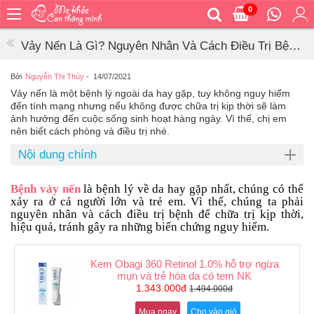
0
Trang
chủ
Vảy Nến Là Gì? Nguyên Nhân Và Cách Điều Trị Bệnh
Bé
Vảy Nến
ăn
Bởi
Nguyễn Thị Thùy
-
14/07/2021
Vảy nến là một bệnh lý ngoài da hay gặp, tuy không nguy hiểm
Bé
đến tính mạng nhưng nếu không được chữa trị kịp thời sẽ làm
vệ
ảnh hưởng đến cuộc sống sinh hoạt hàng ngày. Vì thế, chị em
sinh
nên biết cách phòng và điều trị nhé.
Bé
Nội dung chính
mặc
Bé
Bệnh vảy nến
là bệnh lý về da hay gặp nhất, chúng có thể
đi
xảy ra ở cả người lớn và trẻ em. Vì thế, chúng ta phải
ra
nguyên nhân và cách điều trị bệnh để chữa trị kịp thời,
ngoài
hiệu quả, tránh gây ra những biến chứng nguy hiểm.
Bé
ngủ
Kem Obagi 360 Retinol 1.0% hỗ trợ ngừa
mụn và trẻ hóa da có tem NK
Bé
1.343.000đ
1.494.000đ
khỏe
&
Mua ngay
Cho vào giỏ