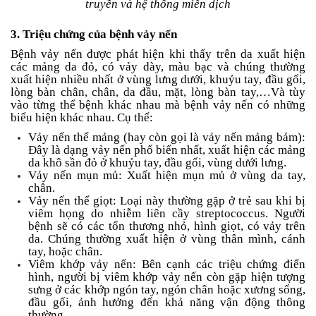
truyền và hệ thống miễn dịch
3. Triệu chứng của bệnh vảy nến
Bệnh vảy nến được phát hiện khi thấy trên da xuất hiện
các mảng da đỏ, có vảy dày, màu bạc và chúng thường
xuất hiện nhiều nhất ở vùng lưng dưới, khuỷu tay, đầu gối,
lòng bàn chân, chân, da đầu, mặt, lòng bàn tay,…Và tùy
vào từng thể bệnh khác nhau mà bệnh vảy nến có những
biểu hiện khác nhau. Cụ thể:
Vảy nến thể mảng (hay còn gọi là vảy nến mảng bám):
Đây là dạng vảy nến phổ biến nhất, xuất hiện các mảng
da khô sần đỏ ở khuỷu tay, đầu gối, vùng dưới lưng.
Vảy nến mụn mủ: Xuất hiện mụn mủ ở vùng da tay,
chân.
Vảy nến thể giọt: Loại này thường gặp ở trẻ sau khi bị
viêm họng do nhiễm liên cầy streptococcus. Người
bệnh sẽ có các tổn thương nhỏ, hình giọt, có vảy trên
da. Chúng thường xuất hiện ở vùng thân mình, cánh
tay, hoặc chân.
Viêm khớp vảy nến: Bên cạnh các triệu chứng điển
hình, người bị viêm khớp vảy nến còn gặp hiện tượng
sưng ở các khớp ngón tay, ngón chân hoặc xương sống,
đầu gối, ảnh hưởng đến khả năng vận động thông
thường.