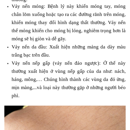
Vảy nến móng: Bệnh lý này khiến móng tay, móng
chân lõm xuống hoặc tạo ra các đường rãnh trên móng,
khiến móng thay đổi hình dạng thất thường. Vảy nến
thể mỏng khiến cho móng bị lỏng, nghiêm trọng hơn là
móng sẽ bị giòn và dễ gãy.
Vảy nến da đầu: Xuất hiện những mảng da dày màu
trắng bạc trên đầu.
Vảy nến nếp gấp (vảy nến đảo ngược): Ở thể này
thường xuất hiện ở vùng nếp gấp của da như: nách,
háng, mông,… Chúng hình thành các vùng da đỏ ửng,
mịn màng,...và loại này thường gặp ở những người béo
phì.