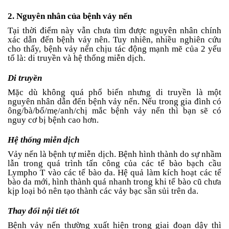
2. Nguyên nhân của bệnh vảy nến
Tại thời điểm này vẫn chưa tìm được nguyên nhân chính
xác dẫn đến bệnh vảy nên. Tuy nhiên, nhiều nghiên cứu
cho thấy, bệnh vảy nến chịu tác động mạnh mẽ của 2 yếu
tố là: di truyền và hệ thống miễn dịch.
Di truyền
Mặc dù không quá phổ biến nhưng di truyền là một
nguyên nhân dẫn đến bệnh vảy nến. Nếu trong gia đình có
ông/bà/bố/mẹ/anh/chị mắc bệnh vảy nến thì bạn sẽ có
nguy cơ bị bệnh cao hơn.
Hệ thống miễn dịch
Vảy nến là bệnh tự miễn dịch. Bệnh hình thành do sự nhầm
lẫn trong quá trình tấn công của các tế bào bạch cầu
Lympho T vào các tế bào da. Hệ quả làm kích hoạt các tế
bào da mới, hình thành quá nhanh trong khi tế bào cũ chưa
kịp loại bỏ nên tạo thành các vảy bạc sần sủi trên da.
Thay đổi nội tiết tốt
Bệnh vảy nến thường xuất hiện trong giai đoạn dậy thì