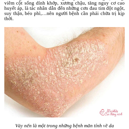
Tin
viêm cột sống dính khớp, xương chậu, tăng nguy cơ cao
tức
huyết áp, là tác nhân dẫn đến những cơn đau tim đột ngột,
suy thận, béo phì,…nên người bệnh cần phải chữa trị kịp
thời.
FAQ
Vảy nến là một trong những bệnh mãn tính về da