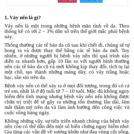
an
toàn
1. Vảy nến là gì?
Bé
tắm
Vảy nến là một trong những bệnh mãn tính về da. Theo
thống kê có tới 2 – 3% dân số trên thế giới mắc phải bệnh
Bé
này.
chơi
Thông thường các tế bào da cũ sau khi chết đi, chúng sẽ tự
mà
bong ra và được thay thế bằng các tế bào da mới. Tuy
học
nhiên, ở những người bị bệnh vảy nến thì quá trình này
diễn ra nhanh hơn, gấp 10 lần so với người bình thường
Dành
nên các tế bào da cũ và mới không kịp thay đổi, tích tụ lại
cho
một chỗ, tạo thành những mảng dày, có vảy trắng hoặc
mẹ
bạc, sần sùi trên da.
Dành
Bệnh vảy nến có thể xảy ra ở mọi đối tượng, trong đó có cả
cho
trẻ em, nhất là ở độ tuổi từ 7 – 10 tuổi. Mặc dù không nguy
bố
hiểm đến tính mạng nhưng bệnh vảy nến nếu không được
chữa trị triệt để sẽ gây ra những tổn thương lâu dài, làm
Đồ
mất thẩm mỹ trên da và làm ảnh hưởng đến công việc và
dùng
cuộc sống hàng ngày.
trong
Không những vậy, sự tiến triển nhanh chóng của bệnh vảy
nhà
nến còn có thể dẫn đến một số biến chứng nguy hiểm như:
Gia tăng các vấn đề về xương khớp như đau vùng cột sống,