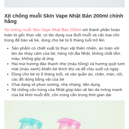
Xịt chống muỗi Skin Vape Nhật Bản 200ml chính
hãng
Xịt chống muỗi Skin Vape Nhật Bản 200ml
với thành phần hoàn
toàn từ gốc thực vật, có tác dụng xua đuổi muỗi và cấc loại côn
trùng để bảo vệ bé, dùng cho bé từ 6 tháng tuổi trở lên
Sản phẩm có chiết xuất từ thực vật thiên nhiên, an toàn với
làn da nhạy cảm của bé, hàng nội địa Nhật, không chất tẩm
màu, không gây dị ứng
Hai mùi hương đào thanh nhẹ (màu hồng) và hương quýt tươi
mát (màu xanh) khiến bé thích thú và dễ chịu suốt cả ngày
Dùng cho bé từ 6 tháng tuổi, xịt vào quần áo, chăn, màn, nôi,
các đồ dùng bằng vải của bé
Chai dạng xịt phun sương, nhẹ nhàng, tiện dụng
Xịt chống côn trùng của Nhật giúp bảo vệ làn da mỏng manh
của bé khỏi muỗi đốt, côn trùng cắn trong thời gian dài