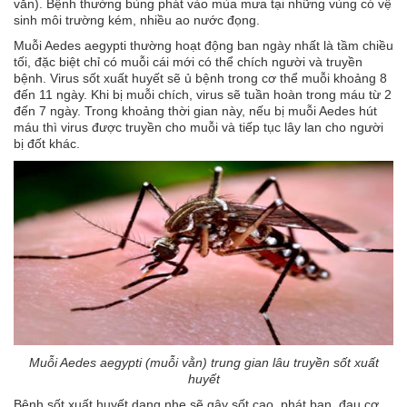
vằn). Bệnh thường bùng phát vào mùa mưa tại những vùng có vệ
an
sinh môi trường kém, nhiều ao nước đọng.
toàn
Muỗi Aedes aegypti thường hoạt động ban ngày nhất là tầm chiều
Bé
tối, đặc biệt chỉ có muỗi cái mới có thể chích người và truyền
tắm
bệnh. Virus sốt xuất huyết sẽ ủ bệnh trong cơ thể muỗi khoảng 8
đến 11 ngày. Khi bị muỗi chích, virus sẽ tuần hoàn trong máu từ 2
Bé
đến 7 ngày. Trong khoảng thời gian này, nếu bị muỗi Aedes hút
chơi
máu thì virus được truyền cho muỗi và tiếp tục lây lan cho người
mà
bị đốt khác.
học
Dành
cho
mẹ
Dành
cho
bố
Đồ
dùng
trong
Muỗi Aedes aegypti (muỗi vằn) trung gian lâu truyền sốt xuất
nhà
huyết
Bệnh sốt xuất huyết dạng nhẹ sẽ gây sốt cao, phát ban, đau cơ