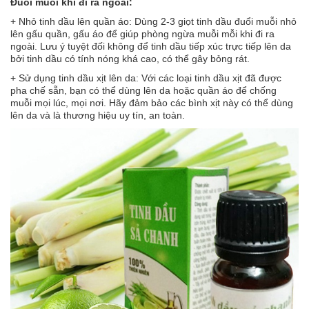
Đuổi muỗi khi đi ra ngoài:
+ Nhỏ tinh dầu lên quần áo: Dùng 2-3 giọt tinh dầu đuổi muỗi nhỏ
lên gấu quần, gấu áo để giúp phòng ngừa muỗi mỗi khi đi ra
ngoài. Lưu ý tuyệt đối không để tinh dầu tiếp xúc trực tiếp lên da
bởi tinh dầu có tính nóng khá cao, có thể gây bỏng rát.
+ Sử dụng tinh dầu xịt lên da: Với các loại tinh dầu xịt đã được
pha chế sẵn, bạn có thể dùng lên da hoặc quần áo để chống
muỗi mọi lúc, mọi nơi. Hãy đảm bảo các bình xịt này có thể dùng
lên da và là thương hiệu uy tín, an toàn.