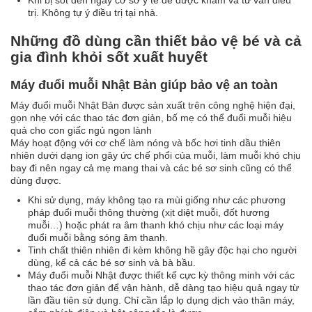
trị. Không tự ý điều trị tại nhà.
Những đồ dùng cần thiết bảo vệ bé và cả
gia đình khỏi sốt xuất huyết
Máy đuổi muỗi Nhật Bản giúp bảo vệ an toàn
Máy đuổi muỗi Nhật Bản được sản xuất trên công nghệ hiện đại,
gọn nhẹ với các thao tác đơn giản, bố mẹ có thể đuổi muỗi hiệu
quả cho con giấc ngủ ngon lành
Máy hoạt động với cơ chế làm nóng và bốc hơi tinh dầu thiên
nhiên dưới dạng ion gây ức chế phổi của muỗi, làm muỗi khó chịu
bay đi nên ngay cả mẹ mang thai và các bé sơ sinh cũng có thể
dùng được.
Khi sử dụng, máy không tạo ra mùi giống như các phương
pháp đuổi muỗi thông thường (xịt diệt muỗi, đốt hương
muỗi…) hoặc phát ra âm thanh khó chịu như các loại máy
đuổi muỗi bằng sóng âm thanh.
Tinh chất thiên nhiên đi kèm không hề gây độc hại cho người
dùng, kể cả các bé sơ sinh và bà bầu.
Máy đuổi muỗi Nhật được thiết kế cực kỳ thông minh với các
thao tác đơn giản để vận hành, dễ dàng tạo hiệu quả ngay từ
lần đầu tiên sử dụng. Chỉ cần lắp lọ dụng dịch vào thân máy,