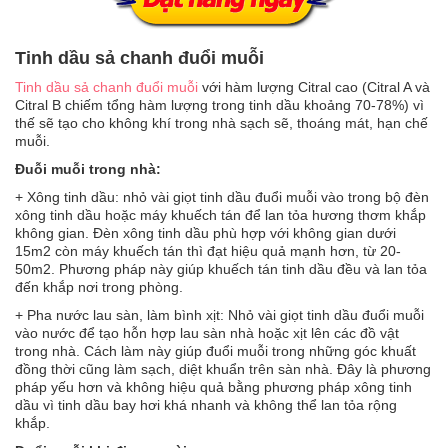
Tinh dầu sả chanh đuổi muỗi
Tinh dầu sả chanh đuổi muỗi
với hàm lượng Citral cao (Citral A và
Citral B chiếm tổng hàm lượng trong tinh dầu khoảng 70-78%) vì
thế sẽ tạo cho không khí trong nhà sạch sẽ, thoáng mát, hạn chế
muỗi.
Đuỗi muỗi trong nhà:
+ Xông tinh dầu: nhỏ vài giọt tinh dầu đuổi muỗi vào trong bộ đèn
xông tinh dầu hoặc máy khuếch tán để lan tỏa hương thơm khắp
không gian. Đèn xông tinh dầu phù hợp với không gian dưới
15m2 còn máy khuếch tán thì đạt hiệu quả mạnh hơn, từ 20-
50m2. Phương pháp này giúp khuếch tán tinh dầu đều và lan tỏa
đến khắp nơi trong phòng.
+ Pha nước lau sàn, làm bình xịt: Nhỏ vài giọt tinh dầu đuổi muỗi
vào nước để tạo hỗn hợp lau sàn nhà hoặc xịt lên các đồ vật
trong nhà. Cách làm này giúp đuổi muỗi trong những góc khuất
đồng thời cũng làm sạch, diệt khuẩn trên sàn nhà. Đây là phương
pháp yếu hơn và không hiệu quả bằng phương pháp xông tinh
dầu vì tinh dầu bay hơi khá nhanh và không thể lan tỏa rộng
khắp.