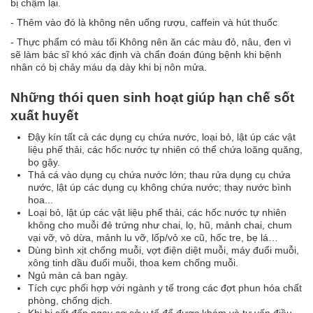
bị chậm lại.
- Thêm vào đó là không nên uống rượu, caffein và hút thuốc
- Thực phẩm có màu tối Không nên ăn các màu đỏ, nâu, đen vì
sẽ làm bác sĩ khó xác định và chẩn đoán đúng bệnh khi bệnh
nhân có bị chảy máu dạ dày khi bị nôn mửa.
Những thói quen sinh hoạt giúp hạn chế sốt
xuất huyết
Đậy kín tất cả các dụng cụ chứa nước, loại bỏ, lật úp các vật
liệu phế thải, các hốc nước tự nhiên có thể chứa loăng quăng,
bọ gậy.
Thả cá vào dụng cụ chứa nước lớn; thau rửa dụng cụ chứa
nước, lật úp các dụng cụ không chứa nước; thay nước bình
hoa...
Loại bỏ, lật úp các vật liệu phế thải, các hốc nước tự nhiên
không cho muỗi đẻ trứng như chai, lọ, hũ, mảnh chai, chum
vại vỡ, vỏ dừa, mảnh lu vỡ, lốp/vỏ xe cũ, hốc tre, bẹ lá…
Dùng bình xịt chống muỗi, vợt điện diệt muỗi, máy đuổi muỗi,
xông tinh dầu đuổi muỗi, thoa kem chống muỗi.
Ngủ màn cả ban ngày.
Tích cực phối hợp với ngành y tế trong các đợt phun hóa chất
phòng, chống dịch.
Khi bị sốt đến ngay cơ sở y tế để được khám và tư vấn điều