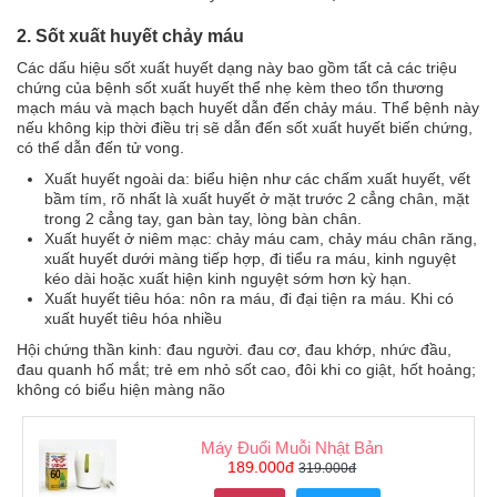
2. Sốt xuất huyết chảy máu
Các dấu hiệu sốt xuất huyết dạng này bao gồm tất cả các triệu
chứng của bệnh sốt xuất huyết thể nhẹ kèm theo tổn thương
mạch máu và mạch bạch huyết dẫn đến chảy máu. Thể bệnh này
nếu không kịp thời điều trị sẽ dẫn đến sốt xuất huyết biến chứng,
có thể dẫn đến tử vong.
Xuất huyết ngoài da: biểu hiện như các chấm xuất huyết, vết
bầm tím, rõ nhất là xuất huyết ở mặt trước 2 cẳng chân, mặt
trong 2 cẳng tay, gan bàn tay, lòng bàn chân.
Xuất huyết ở niêm mạc: chảy máu cam, chảy máu chân răng,
xuất huyết dưới màng tiếp hợp, đi tiểu ra máu, kinh nguyệt
kéo dài hoặc xuất hiện kinh nguyệt sớm hơn kỳ hạn.
Xuất huyết tiêu hóa: nôn ra máu, đi đại tiện ra máu. Khi có
xuất huyết tiêu hóa nhiều
Hội chứng thần kinh: đau người. đau cơ, đau khớp, nhức đầu,
đau quanh hố mắt; trẻ em nhỏ sốt cao, đôi khi co giật, hốt hoảng;
không có biểu hiện màng não
Máy Đuổi Muỗi Nhật Bản
189.000đ
319.000đ