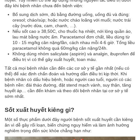
huyết. Tuy nhiên có thể áp dụng những nguyên tắc điều trị dưới
đây khi bệnh nhân chưa đến bệnh viện:
Bổ sung dịch sớm, đủ bằng đường uống, uống đủ và đúng:
oresol; cháo/súp; hoặc nước cháo loãng với muối; nước trái
cây (nước dừa, cam, chanh, …).
Nếu sốt cao ≥ 38,50C, cho thuốc hạ nhiệt, nới lỏng quần áo,
lau mát bằng nước ấm. Paracetamol đơn chất, liều dùng từ
10 - 15 mg/kg cân nặng/lần, cách nhau mỗi 4-6 giờ. Tổng liều
paracetamol không quá 60mg/kg cân nặng/24h.
Không dùng nhóm salicylate (aspirin) và analgin, ibuprofen để
điều trị vì có thể gây xuất huyết, toan máu.
Tất cả mọi bệnh nhân cần đến các cơ sở y tế gần nhất (nếu có
thể) để xác định chẩn đoán và hướng dẫn điều trị kịp thời. Khi
bệnh nhân có dấu hiệu bệnh, hoặc người cao tuổi, người có các
bệnh nền: đái tháo đường, đặt stend mạch vành, suy thận, tăng
huyết áp… cần đến khám và theo dõi bệnh nhân tại cơ sở y tế
sớm nhất.
Sốt xuất huyết kiêng gì?
Một số thực phẩm dưới đây người bệnh sốt xuất huyết cần kiêng
ăn vì dễ gây rối loạn, biến chứng nguy hiểm và làm ảnh hưởng
nghiêm trọng đến sức khỏe chẳng hạn như: