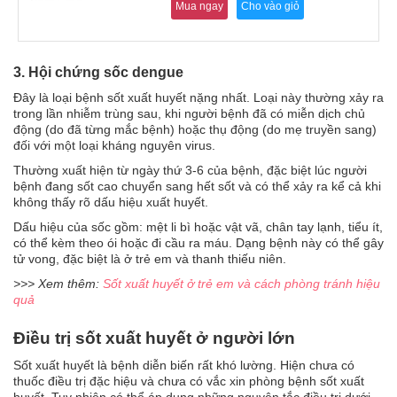
Mua ngay
Cho vào giỏ
3. Hội chứng sốc dengue
Đây là loại bệnh sốt xuất huyết nặng nhất. Loại này thường xảy ra
trong lần nhiễm trùng sau, khi người bệnh đã có miễn dịch chủ
động (do đã từng mắc bệnh) hoặc thụ động (do mẹ truyền sang)
đối với một loại kháng nguyên virus.
Thường xuất hiện từ ngày thứ 3-6 của bệnh, đặc biệt lúc người
bệnh đang sốt cao chuyển sang hết sốt và có thể xảy ra kể cả khi
không thấy rõ dấu hiệu xuất huyết.
Dấu hiệu của sốc gồm: mệt li bì hoặc vật vã, chân tay lạnh, tiểu ít,
có thể kèm theo ói hoặc đi cầu ra máu. Dạng bệnh này có thể gây
tử vong, đặc biệt là ở trẻ em và thanh thiếu niên.
>>> Xem thêm:
Sốt xuất huyết ở trẻ em và cách phòng tránh hiệu
quả
Điều trị sốt xuất huyết ở người lớn
Sốt xuất huyết là bệnh diễn biến rất khó lường. Hiện chưa có
thuốc điều trị đặc hiệu và chưa có vắc xin phòng bệnh sốt xuất