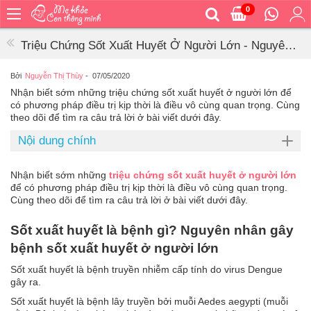
0
Trang
chủ
Triệu Chứng Sốt Xuất Huyết Ở Người Lớn - Nguyên
Bé
Nhân Và Cách Điều Trị
ăn
Bởi
Nguyễn Thị Thùy
-
07/05/2020
Nhận biết sớm những triệu chứng sốt xuất huyết ở người lớn để
Bé
có phương pháp điều trị kịp thời là điều vô cùng quan trọng. Cùng
vệ
theo dõi để tìm ra câu trả lời ở bài viết dưới đây.
sinh
Nội dung chính
Bé
mặc
Nhận biết sớm những
triệu chứng sốt xuất huyết ở người lớn
Bé
để có phương pháp điều trị kịp thời là điều vô cùng quan trọng.
đi
Cùng theo dõi để tìm ra câu trả lời ở bài viết dưới đây.
ra
ngoài
Sốt xuất huyết là bệnh gì? Nguyên nhân gây
Bé
bệnh sốt xuất huyết ở người lớn
ngủ
Sốt xuất huyết là bệnh truyền nhiễm cấp tính do virus Dengue
gây ra.
Bé
khỏe
Sốt xuất huyết là bệnh lây truyền bởi muỗi Aedes aegypti (muỗi
&