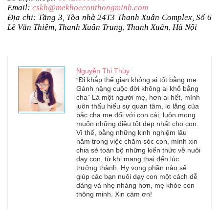
Email:
cskh@mekhoeconthongminh.com
Địa chỉ: Tầng 3, Tòa nhà 24T3 Thanh Xuân Complex, Số 6
Lê Văn Thiêm, Thanh Xuân Trung, Thanh Xuân, Hà Nội
Nguyễn Thị Thùy
“Đi khắp thế gian không ai tốt bằng mẹ
Gánh nặng cuộc đời không ai khổ bằng
cha” Là một người mẹ, hơn ai hết, mình
luôn thấu hiểu sự quan tâm, lo lắng của
bậc cha mẹ đối với con cái, luôn mong
muốn những điều tốt đẹp nhất cho con.
Vì thế, bằng những kinh nghiệm lâu
năm trong việc chăm sóc con, mình xin
chia sẻ toàn bộ những kiến thức về nuôi
dạy con, từ khi mang thai đến lúc
trưởng thành. Hy vọng phần nào sẽ
giúp các bạn nuôi dạy con một cách dễ
dàng và nhẹ nhàng hơn, mẹ khỏe con
thông minh. Xin cảm ơn!