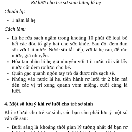
Rơ lưỡi cho trẻ sơ sinh bằng lá hẹ
Chuẩn bị:
1 nắm lá hẹ
Cách làm:
Lá hẹ rửa sạch ngâm trong khoảng 10 phút để loại bỏ
hết các độc tố gây hại cho sức khỏe. Sau đó, đem đun
sôi với 1 ít nước. Nước sôi tắt bếp, vớt lá hẹ rau, để ráo
nước, giã nhuyễn.
Hòa tan phần lá hẹ giã nhuyễn với 1 ít nước rồi vắt lấy
nước cốt đem rơ lưỡi cho bé.
Quấn gạc quanh ngón tay trỏ đã được rửa sạch sẽ.
Nhúng vào nước lá hẹ, tiến hành rơ lưỡi từ 2 bên má
đến các vị trí xung quanh vòm miệng, cuối cùng là
lưỡi.
4. Một số lưu ý khi rơ lưỡi cho trẻ sơ sinh
Khi rơ lưỡi cho trẻ sơ sinh, các bạn cần phải lưu ý một số
vấn đề sau:
Buổi sáng là khoảng thời gian lý tưởng nhất để bạn rơ