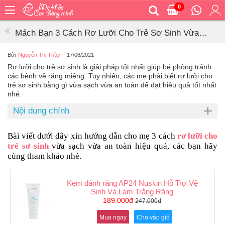
0
Trang
chủ
Mách Bạn 3 Cách Rơ Lưỡi Cho Trẻ Sơ Sinh Vừa
Bé
Sạch Vừa An Toàn
ăn
Bởi
Nguyễn Thị Thùy
-
17/08/2021
Rơ lưỡi cho trẻ sơ sinh là giải pháp tốt nhất giúp bé phòng tránh
Bé
các bệnh về răng miêng. Tuy nhiên, các mẹ phải biết rơ lưỡi cho
vệ
trẻ sơ sinh bằng gì vừa sạch vừa an toàn để đạt hiệu quả tốt nhất
sinh
nhé.
Bé
Nội dung chính
mặc
Bé
Bài viết dưới đây xin hướng dẫn cho mẹ 3 cách
rơ lưỡi cho
đi
trẻ sơ sinh
vừa sạch vừa an toàn hiệu quả, các bạn hãy
ra
cùng tham khảo nhé.
ngoài
Bé
Kem đánh răng AP24 Nuskin Hỗ Trợ Vệ
ngủ
Sinh Và Làm Trắng Răng
189.000đ
247.000đ
Bé
khỏe
Mua ngay
Cho vào giỏ
&