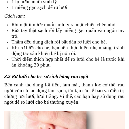
1 lọ nước muối sinh lý
1 miếng gạc sạch để rơ lưỡi.
Cách làm:
Rót một ít nước muối sinh lý ra một chiếc chén nhỏ.
Rửa tay thật sạch rồi lấy miếng gạc quấn vào ngón tay
trỏ.
Thấm đều dung dịch rồi bắt đầu rơ lưỡi cho bé.
Khi rơ lưỡi cho bé, bạn nên thực hiện nhẹ nhàng, tránh
động tác sâu khiến bé bị nôn ói.
Thời điểm thích hợp nhất để rơ lưỡi cho bé là trước khi
ăn khoảng 30 phút.
3.2 Rơ lưỡi cho trẻ sơ sinh bằng rau ngót
Bên cạnh tác dụng lợi tiểu, làm mát, thanh lọc cơ thể, rau
ngót còn có tác dụng làm sạch, tái tạo các tế bào và điều trị
chứng tưa lưỡi, lưỡi trắng. Vì thế, các bạn hãy sử dụng rau
ngót để rơ lưỡi cho bé thường xuyên.