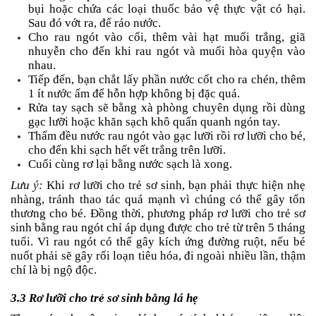
bụi hoặc chứa các loại thuốc bảo vệ thực vật có hại.
Sau đó vớt ra, để ráo nước.
Cho rau ngót vào cối, thêm vài hạt muối trắng, giã
nhuyễn cho đến khi rau ngót và muối hòa quyện vào
nhau.
Tiếp đến, bạn chắt lấy phần nước cốt cho ra chén, thêm
1 ít nước ấm để hỗn hợp không bị đặc quá.
Rửa tay sạch sẽ bằng xà phòng chuyên dụng rồi dùng
gạc lưỡi hoặc khăn sạch khô quấn quanh ngón tay.
Thấm đều nước rau ngót vào gạc lưỡi rồi rơ lưỡi cho bé,
cho đến khi sạch hết vết trắng trên lưỡi.
Cuối cùng rơ lại bằng nước sạch là xong.
Lưu ý:
Khi rơ lưỡi cho trẻ sơ sinh, bạn phải thực hiện nhẹ
nhàng, tránh thao tác quá mạnh vì chúng có thể gây tổn
thương cho bé. Đồng thời, phương pháp rơ lưỡi cho trẻ sơ
sinh bằng rau ngót chỉ áp dụng được cho trẻ từ trên 5 tháng
tuổi. Vì rau ngót có thể gây kích ứng đường ruột, nếu bé
nuốt phải sẽ gây rối loạn tiêu hóa, đi ngoài nhiều lần, thậm
chí là bị ngộ độc.
3.3 Rơ lưỡi cho trẻ sơ sinh bằng lá hẹ