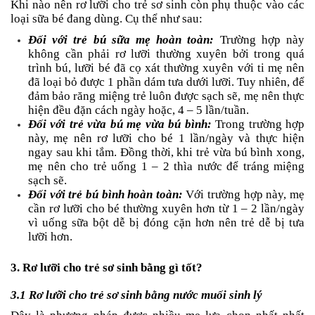
Khi nào nên rơ lưỡi cho trẻ sơ sinh còn phụ thuộc vào các
loại sữa bé đang dùng. Cụ thể như sau:
Đối với trẻ bú sữa mẹ hoàn toàn:
Trường hợp này
không cần phải rơ lưỡi thường xuyên bởi trong quá
trình bú, lưỡi bé đã cọ xát thường xuyên với ti mẹ nên
đã loại bỏ được 1 phần dám tưa dưới lưỡi. Tuy nhiên, để
đảm bảo răng miệng trẻ luôn được sạch sẽ, mẹ nên thực
hiện đều đặn cách ngày hoặc, 4 – 5 lần/tuần.
Đối với trẻ vừa bú mẹ vừa bú bình:
Trong trường hợp
này, mẹ nên rơ lưỡi cho bé 1 lần/ngày và thực hiện
ngay sau khi tắm. Đồng thời, khi trẻ vừa bú bình xong,
mẹ nên cho trẻ uống 1 – 2 thìa nước để tráng miệng
sạch sẽ.
Đối với trẻ bú bình hoàn toàn:
Với trường hợp này, mẹ
cần rơ lưỡi cho bé thường xuyên hơn từ 1 – 2 lần/ngày
vì uống sữa bột dễ bị đóng cặn hơn nên trẻ dễ bị tưa
lưỡi hơn.
3. Rơ lưỡi cho trẻ sơ sinh bằng gì tốt?
3.1 Rơ lưỡi cho trẻ sơ sinh bằng nước muối sinh lý