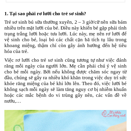
an
toàn
1. Tại sao phải rơ lưỡi cho trẻ sơ sinh?
Bé
Trẻ sơ sinh bú sữa thường xuyên, 2 – 3 giờ/cữ nên sữa bám
tắm
nhiều trên mặt lưỡi của bé. Điều này khiến bé gặp phải tình
trạng trắng lưỡi hoặc tưa lưỡi. Lúc này, mẹ nên rơ lưỡi để
Bé
vệ sinh cho bé, loại bỏ các chất cặn bã tích tụ lâu trong
chơi
khoang miệng, thậm chí còn gây ảnh hưởng đến hệ tiêu
mà
học
hóa của trẻ.
Việc rơ lưỡi cho trẻ sơ sinh cũng tương tự như việc đánh
Dành
răng mỗi ngày của người lớn. Mẹ cần phải chú ý vệ sinh
cho
mẹ
cho bé mỗi ngày. Bởi nếu không được chăm sóc ngay từ
đầu, chúng sẽ gây ra nhiều khó khăn trong việc duy trì sức
Dành
khỏe răng miệng của bé khi lớn lên. Theo đó, việc lưỡi bé
cho
không sạch mỗi ngày sẽ làm tăng nguy cơ bị nhiễm khuẩn
bố
hoặc các mắc bệnh do vi trùng gây nên, các vấn đề về
nướu,…
Đồ
dùng
trong
nhà