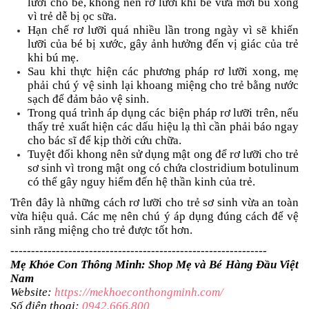
lưỡi cho bé, không nên rơ lưỡi khi bé vừa mới bú xong
vì trẻ dễ bị ọc sữa.
Hạn chế rơ lưỡi quá nhiều lần trong ngày vì sẽ khiến
lưỡi của bé bị xước, gây ảnh hưởng đến vị giác của trẻ
khi bú mẹ.
Sau khi thực hiện các phương pháp rơ lưỡi xong, mẹ
phải chú ý vệ sinh lại khoang miệng cho trẻ bằng nước
sạch để đảm bảo vệ sinh.
Trong quá trình áp dụng các biện pháp rơ lưỡi trên, nếu
thấy trẻ xuất hiện các dấu hiệu lạ thì cần phải báo ngay
cho bác sĩ để kịp thời cứu chữa.
Tuyệt đối khong nên sử dụng mật ong để rơ lưỡi cho trẻ
sơ sinh vì trong mật ong có chứa clostridium botulinum
có thể gây nguy hiểm đến hệ thần kinh của trẻ.
Trên đây là những cách rơ lưỡi cho trẻ sơ sinh vừa an toàn
vừa hiệu quả. Các mẹ nên chú ý áp dụng đúng cách để vệ
sinh răng miệng cho trẻ được tốt hơn.
--------------------------------------------------------------
Mẹ Khỏe Con Thông Minh: Shop Mẹ và Bé Hàng Đầu Việt
Nam
Website:
https://mekhoeconthongminh.com/
Số điện thoại:
0942.666.800