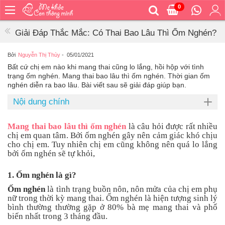
0
Trang
chủ
Giải Đáp Thắc Mắc: Có Thai Bao Lâu Thì Ốm Nghén?
Bé
ăn
Bởi
Nguyễn Thị Thùy
-
05/01/2021
Bất cứ chị em nào khi mang thai cũng lo lắng, hồi hộp với tình
Bé
trạng ốm nghén. Mang thai bao lâu thì ốm nghén. Thời gian ốm
vệ
nghén diễn ra bao lâu. Bài viết sau sẽ giải đáp giúp bạn.
sinh
Nội dung chính
Bé
mặc
Mang thai bao lâu thì ốm nghén
là câu hỏi được rất nhiều
Bé
chị em quan tâm. Bởi ốm nghén gây nên cảm giác khó chịu
đi
cho chị em. Tuy nhiên chị em cũng không nên quá lo lắng
ra
bởi ốm nghén sẽ tự khỏi,
ngoài
1. Ốm nghén là gì?
Bé
ngủ
Ốm nghén
là tình trạng buồn nôn, nôn mửa của chị em phụ
nữ trong thời kỳ mang thai. Ốm nghén là hiện tượng sinh lý
Bé
bình thường thường gặp ở 80% bà mẹ mang thai và phổ
khỏe
biến nhất trong 3 tháng đầu.
&