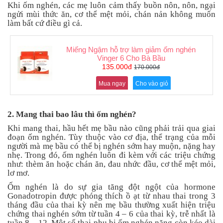
Khi ốm nghén, các mẹ luôn cảm thấy buồn nôn, nôn, ngại
an
ngửi mùi thức ăn, cơ thể mệt mỏi, chán nản không muốn
toàn
làm bất cứ điều gì cả.
Bé
tắm
Miếng Ngậm hỗ trợ làm giảm ốm nghén
Vinger 6 Cho Bà Bầu
Bé
135.000đ
170.000đ
chơi
mà
Mua ngay
Cho vào giỏ
học
Dành
cho
2. Mang thai bao lâu thì ốm nghén?
mẹ
Khi mang thai, hầu hết mẹ bầu nào cũng phải trải qua giai
đoạn ốm nghén. Tùy thuộc vào cơ địa, thể trạng của mỗi
Dành
người mà mẹ bầu có thể bị nghén sớm hay muộn, nặng hay
cho
nhẹ. Trong đó, ốm nghén luôn đi kèm với các triệu chứng
bố
như: thèm ăn hoặc chán ăn, đau nhức đầu, cơ thể mệt mỏi,
lơ mơ.
Đồ
dùng
Ốm nghén là do sự gia tăng đột ngột của hormone
trong
Gonadotropin được phóng thích ồ ạt từ nhau thai trong 3
nhà
tháng đầu của thai kỳ nên mẹ bầu thường xuất hiện triệu
chứng thai nghén sớm từ tuần 4 – 6 của thai kỳ, trễ nhất là
tuần 8 – 12. Một số thai phụ bị ốm nghén nặng còn kéo dài