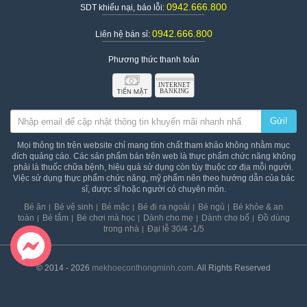
0942.666.800
SDT khiếu nại, báo lỗi:
0942.666.800
Liên hệ bán sỉ:
Phương thức thanh toán
Gửi!
Mọi thông tin trên website chỉ mang tính chất tham khảo không nhằm mục
đích quảng cáo. Các sản phẩm bán trên web là thực phẩm chức năng không
phải là thuốc chữa bệnh, hiệu quả sử dụng còn tùy thuộc cơ địa mỗi người.
Việc sử dụng thực phẩm chức năng, mỹ phẩm nên theo hướng dẫn của bác
sĩ, dược sĩ hoặc người có chuyên môn.
Bé ăn
Bé vệ sinh
Bé mặc
Bé đi ra ngoài
Bé ngủ
Bé khỏe & an
toàn
Bé tắm
Bé chơi mà học
Dành cho mẹ
Dành cho bố
Đồ dùng
trong nhà
Đại lễ 30/4 -1/5
© 2014 - 2026
mekhoeconthongminh.com
. All Rights Reserved