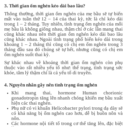
3. Thời gian ốm nghén kéo dài bao lâu?
Thông thường, thời gian ốm nghén của mẹ bầu sẽ tự biến
mất vào tuần thứ 12 – 14 của thai kỳ, tức là chỉ kéo dài
trong 1 – 2 tháng. Tuy nhiên, tình trạng ốm nghén của mỗi
mẹ bầu là không giống nhau, thậm chí ở các lần mang thai
cũng khác nhau nên thời gian ốm nghén kéo dài bao lâu
cũng khác nhau. Ngoài tình trạng phổ biến kéo dài trong
khoảng 1 – 2 tháng thì cũng có chị em ốm nghén trong 3
tháng đầu sau đó chúng sẽ tự hết, nhưng cũng có chị em
ốm nghén suốt thai kỳ.
Sự khác nhau về khoảng thời gian ốm nghén còn phụ
thuộc vào rất nhiều yếu tố như: thể trạng, tình trạng sức
khỏe, tâm lý thậm chí là cả yếu tố di truyền.
4. Nguyên nhân gây nên tình trạng ốm nghén
Khi mang thai, hormone Human chorionic
gonadotropin tăng lên nhanh chóng khiến mẹ bầu xuất
hiện các thai nghén.
Phụ nữ có vi khuẩn Helicobacter pylori trong dạ dày sẽ
có khả năng bị ốm nghén cao hơn, dễ bị buồn nôn và
nôn.
Các hormone nội tiết tố trong cơ thể tăng lên, đặc biệt