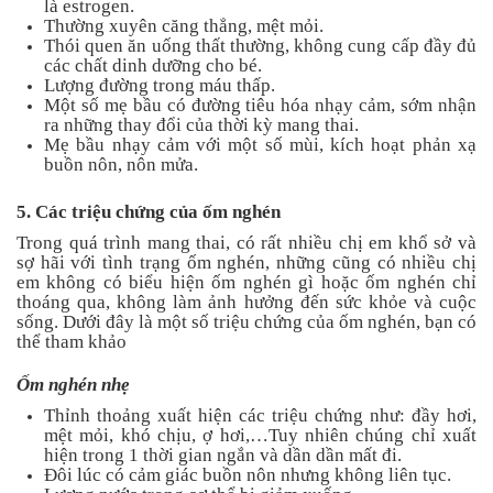
là estrogen.
Thường xuyên căng thẳng, mệt mỏi.
Thói quen ăn uống thất thường, không cung cấp đầy đủ
các chất dinh dưỡng cho bé.
Lượng đường trong máu thấp.
Một số mẹ bầu có đường tiêu hóa nhạy cảm, sớm nhận
ra những thay đổi của thời kỳ mang thai.
Mẹ bầu nhạy cảm với một số mùi, kích hoạt phản xạ
buồn nôn, nôn mửa.
5. Các triệu chứng của ốm nghén
Trong quá trình mang thai, có rất nhiều chị em khổ sở và
sợ hãi với tình trạng ốm nghén, những cũng có nhiều chị
em không có biểu hiện ốm nghén gì hoặc ốm nghén chỉ
thoáng qua, không làm ảnh hưởng đến sức khỏe và cuộc
sống. Dưới đây là một số triệu chứng của ốm nghén, bạn có
thể tham khảo
Ốm nghén nhẹ
Thỉnh thoảng xuất hiện các triệu chứng như: đầy hơi,
mệt mỏi, khó chịu, ợ hơi,…Tuy nhiên chúng chỉ xuất
hiện trong 1 thời gian ngắn và dần dần mất đi.
Đôi lúc có cảm giác buồn nôn nhưng không liên tục.