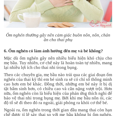
Ốm nghén thường gây nên cảm giác buồn nôn, nôn, chán
ăn cho thai phụ
6. Ốm nghén có làm ảnh hưởng đến mẹ và bé không?
Mặc dù ốm nghén gây nên nhiều biểu hiện khó chịu cho
mẹ bầu. Tuy nhiên, cơ chế này là hoàn toàn tự nhiên, mang
lại nhiều lợi ích cho thai nhi trong bụng.
Theo các chuyên gia, mẹ bầu nào trải qua các giai đoạn ốm
nghén của thai kỳ thì em bé sinh ra sẽ có chỉ số thông minh
cao hơn em bé khác. Đồng thời, những em bé này ít bị dị
tật bẩm sinh hơn, có chiều cao và cân nặng vượt trội. Hơn
nữa, ốm nghén còn là biểu hiện của phản ứng thích nghi để
bảo vệ thai nhi trong bụng mẹ. Bởi khi mẹ bầu nôn ói, các
độ tố sẽ đi theo đó ra ngoài, giải phóng ra khỏi cơ thể bé.
Ngoài ra, ốm nghén trong thời gian đầu mang thai còn hạn
chế được tỉ lệ sảy thai so với mẹ bầu không bị ốm nghén.