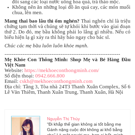
đổi sang các loại nước uống hoa quả, trà thảo mộc.
Không nên ăn những loại đồ ăn quá cay, các món muối
chua, lên men.
Mang thai bao lâu thì ốm nghén?
Thai nghén chỉ là triệu
chứng tạm thời và chúng sẽ tự khỏi khi bước vào giai đoạn
thứ 2. Do đó, mẹ bầu không phải lo lắng gì nhiều. Nếu có
biểu hiện lạ gì xảy ra thì hãy báo ngay cho bác sĩ.
Chúc các mẹ bầu luôn luôn khỏe mạnh.
----------------------------------------------------------------
Mẹ Khỏe Con Thông Minh: Shop Mẹ và Bé Hàng Đầu
Việt Nam
Website:
https://mekhoeconthongminh.com/
Số điện thoại:
0942.666.800
Email:
cskh@mekhoeconthongminh.com
Địa chỉ: Tầng 3, Tòa nhà 24T3 Thanh Xuân Complex, Số 6
Lê Văn Thiêm, Thanh Xuân Trung, Thanh Xuân, Hà Nội
Nguyễn Thị Thùy
“Đi khắp thế gian không ai tốt bằng mẹ
Gánh nặng cuộc đời không ai khổ bằng