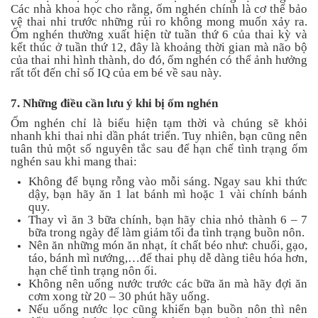
Các nhà khoa học cho rằng, ốm nghén chính là cơ thể bảo
vệ thai nhi trước những rủi ro không mong muốn xảy ra.
Ốm nghén thường xuất hiện từ tuần thứ 6 của thai kỳ và
kết thúc ở tuần thứ 12, đây là khoảng thời gian mà não bộ
của thai nhi hình thành, do đó, ốm nghén có thể ảnh hưởng
rất tốt đến chỉ số IQ của em bé về sau này.
7. Những điều cần lưu ý khi bị ốm nghén
Ốm nghén chỉ là biểu hiện tạm thời và chúng sẽ khỏi
nhanh khi thai nhi dần phát triển. Tuy nhiên, bạn cũng nên
tuân thủ một số nguyên tắc sau để hạn chế tình trạng ốm
nghén sau khi mang thai:
Không để bụng rỗng vào mỗi sáng. Ngay sau khi thức
dậy, bạn hãy ăn 1 lat bánh mì hoặc 1 vài chính bánh
quy.
Thay vì ăn 3 bữa chính, bạn hãy chia nhỏ thành 6 – 7
bữa trong ngày để làm giảm tối đa tình trạng buồn nôn.
Nên ăn những món ăn nhạt, ít chất béo như: chuối, gạo,
táo, bánh mì nướng,…để thai phụ dễ dàng tiêu hóa hơn,
hạn chế tình trạng nôn ối.
Không nên uống nước trước các bữa ăn mà hãy đợi ăn
cơm xong từ 20 – 30 phút hãy uống.
Nếu uống nước lọc cũng khiến bạn buồn nôn thì nên