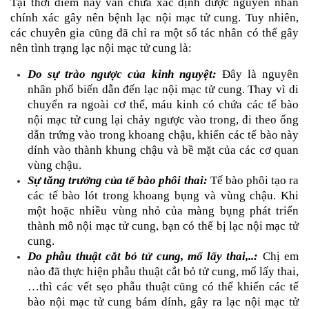
Tại thời điểm này vẫn chưa xác định được nguyên nhân 
chính xác gây nên bệnh lạc nội mạc tử cung. Tuy nhiên, 
các chuyên gia cũng đã chỉ ra một số tác nhân có thể gây 
nên tình trạng lạc nội mạc tử cung là:
Do sự trào ngược của kinh nguyệt:
Đây là nguyên 
nhân phổ biến dẫn đến lạc nội mạc tử cung. Thay vì di 
chuyển ra ngoài cơ thể, máu kinh có chứa các tế bào 
nội mạc tử cung lại chảy ngược vào trong, đi theo ống 
dẫn trứng vào trong khoang chậu, khiến các tế bào này 
dính vào thành khung chậu và bề mặt của các cơ quan 
vùng chậu.
Sự tăng trưởng của tế bào phôi thai:
Tế bào phôi tạo ra 
các tế bào lót trong khoang bụng và vùng chậu. Khi 
một hoặc nhiều vùng nhỏ của màng bụng phát triển 
thành mô nội mạc tử cung, bạn có thể bị lạc nội mạc tử 
cung.
Do phẫu thuật cắt bỏ tử cung, mổ lấy thai,..:
 Chị em 
nào đã thực hiện phẫu thuật cắt bỏ tử cung, mổ lấy thai,
…thì các vết sẹo phẫu thuật cũng có thể khiến các tế 
bào nội mạc tử cung bám dính, gây ra lạc nội mạc tử 