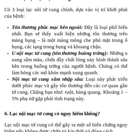
Có 3 loại lạc nôi tử cung chính, dựa vào vị trí khởi phát 
của bệnh:
Tổn thương phúc mạc bên ngoài:
 Đây là loại phổ biến 
nhất. Bạn sẽ thấy xuất hiện những tổn thương trên 
màng bụng – là một màng mỏng che phủ mặt trong ổ 
bụng, các tạng trong bụng và khoang chậu.
U nội mạc tử cung (tổn thương buồng trứng):
Những u 
nang sẫm màu, chứa đầy chất lỏng này hình thành sâu 
bên trong buồng trứng của người bệnh. Chúng có thể 
làm hỏng các mô khỏe mạnh xung quanh.
Nội mạc tử cung xâm nhập sâu:
Loại này phát triển 
dưới phúc mạc và gây tổn thương đến các cơ quan gần 
tử cung. Chẳng hạn như: ruột, bàng quang. Khoảng 1 – 
5% phụ nữ gặp phải tình trạng này.
6. Lạc nội mạc tử cung có nguy hiểm không?
Lạc nội mạc tử cung có thể gây ra một số biến chứng nguy 
hiểm nếu không được chữa trị kịp thời và đúng cách.