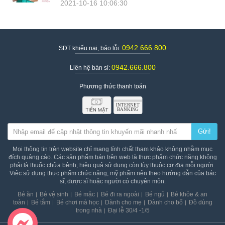
2021-10-16 10:06:30
0942.666.800
SDT khiếu nại, báo lỗi:
0942.666.800
Liên hệ bán sỉ:
Phương thức thanh toán
Gửi!
Mọi thông tin trên website chỉ mang tính chất tham khảo không nhằm mục
đích quảng cáo. Các sản phẩm bán trên web là thực phẩm chức năng không
phải là thuốc chữa bệnh, hiệu quả sử dụng còn tùy thuộc cơ địa mỗi người.
Việc sử dụng thực phẩm chức năng, mỹ phẩm nên theo hướng dẫn của bác
sĩ, dược sĩ hoặc người có chuyên môn.
Bé ăn
Bé vệ sinh
Bé mặc
Bé đi ra ngoài
Bé ngủ
Bé khỏe & an
toàn
Bé tắm
Bé chơi mà học
Dành cho mẹ
Dành cho bố
Đồ dùng
trong nhà
Đại lễ 30/4 -1/5