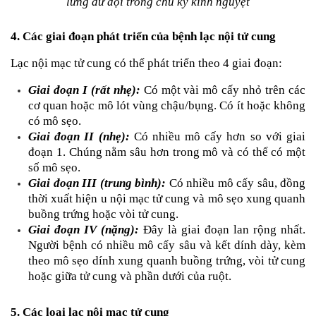
lưng dữ dội trong chu kỳ kinh nguyệt
4. Các giai đoạn phát triển của bệnh lạc nội tử cung
Lạc nội mạc tử cung có thể phát triển theo 4 giai đoạn:
Giai đoạn I (rất nhẹ):
Có một vài mô cấy nhỏ trên các 
cơ quan hoặc mô lót vùng chậu/bụng. Có ít hoặc không 
có mô sẹo.
Giai đoạn II (nhẹ):
 Có nhiều mô cấy hơn so với giai 
đoạn 1. Chúng nằm sâu hơn trong mô và có thể có một 
số mô sẹo.
Giai đoạn III (trung bình):
 Có nhiều mô cấy sâu, đồng 
thời xuất hiện u nội mạc tử cung và mô sẹo xung quanh 
buồng trứng hoặc vòi tử cung.
Giai đoạn IV (nặng):
Đây là giai đoạn lan rộng nhất. 
Người bệnh có nhiều mô cấy sâu và kết dính dày, kèm 
theo mô sẹo dính xung quanh buồng trứng, vòi tử cung 
hoặc giữa tử cung và phần dưới của ruột.
5. Các loại lạc nội mạc tử cung