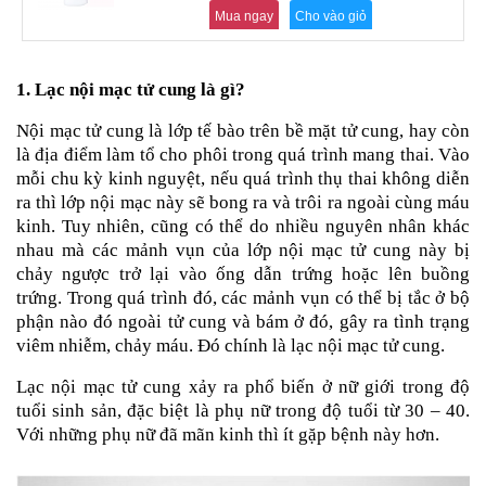
an
Mua ngay
Cho vào giỏ
toàn
Bé
1. Lạc nội mạc tử cung là gì?
tắm
Bé
Nội mạc tử cung là lớp tế bào trên bề mặt tử cung, hay còn 
chơi
là địa điểm làm tổ cho phôi trong quá trình mang thai. Vào 
mà
mỗi chu kỳ kinh nguyệt, nếu quá trình thụ thai không diễn 
học
ra thì lớp nội mạc này sẽ bong ra và trôi ra ngoài cùng máu 
kinh. Tuy nhiên, cũng có thể do nhiều nguyên nhân khác 
Dành
cho
nhau mà các mảnh vụn của lớp nội mạc tử cung này bị 
mẹ
chảy ngược trở lại vào ống dẫn trứng hoặc lên buồng 
trứng. Trong quá trình đó, các mảnh vụn có thể bị tắc ở bộ 
Dành
phận nào đó ngoài tử cung và bám ở đó, gây ra tình trạng 
cho
bố
viêm nhiễm, chảy máu. Đó chính là lạc nội mạc tử cung.
Đồ
Lạc nội mạc tử cung xảy ra phổ biến ở nữ giới trong độ 
dùng
tuổi sinh sản, đặc biệt là phụ nữ trong độ tuổi từ 30 – 40. 
trong
Với những phụ nữ đã mãn kinh thì ít gặp bệnh này hơn.
nhà