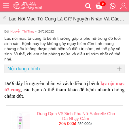
0
Trang
chủ
Lạc Nội Mạc Tử Cung Là Gì? Nguyên Nhân Và Cách
Bé
Điều Trị Bệnh
ăn
Bởi
Nguyễn Thị Thùy
-
24/01/2022
Lạc nội mạc tử cung là bệnh thường gặp ở phụ nữ trong độ tuổi
Bé
sinh sản. Bệnh này tuy không gây nguy hiểm đến tính mạng
vệ
nhưng nếu không được phát hiện và điều trị sớm, có thể gây vô
sinh
sinh. Vì thế, chị em nên phòng ngừa và điều trị sớm nhất có thể
nhé.
Bé
mặc
Nội dung chính
Bé
đi
Dưới đây là nguyên nhân và cách điều trị bệnh 
lạc nội mạc 
ra
tử cung
, các bạn có thể tham khảo để bệnh nhanh chóng 
ngoài
chấm dứt.
Bé
ngủ
Dung Dịch Vệ Sinh Phụ Nữ Saforelle Cho
Bé
Da Nhạy Cảm
khỏe
205.000đ
259.000đ
&