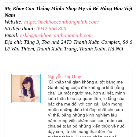
--------------------------------------------------------------
Mẹ Khỏe Con Thông Minh: Shop Mẹ và Bé Hàng Đầu Việt 
Nam
Website: 
https://mekhoeconthongminh.com/
Số điện thoại: 
0942.666.800
Email: 
cskh@mekhoeconthongminh.com
Địa chỉ: Tầng 3, Tòa nhà 24T3 Thanh Xuân Complex, Số 6 
Lê Văn Thiêm, Thanh Xuân Trung, Thanh Xuân, Hà Nội
Nguyễn Thị Thùy
“Đi khắp thế gian không ai tốt bằng mẹ
Gánh nặng cuộc đời không ai khổ bằng
cha” Là một người mẹ, hơn ai hết, mình
luôn thấu hiểu sự quan tâm, lo lắng của
bậc cha mẹ đối với con cái, luôn mong
muốn những điều tốt đẹp nhất cho con.
Vì thế, bằng những kinh nghiệm lâu
năm trong việc chăm sóc con, mình xin
chia sẻ toàn bộ những kiến thức về nuôi
dạy con, từ khi mang thai đến lúc
trưởng thành. Hy vọng phần nào sẽ