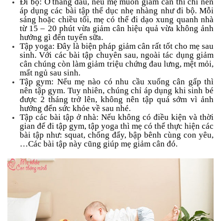
Đi bộ: Ở tháng đầu, nếu mẹ muốn giảm cân thì chỉ nên
áp dụng các bài tập thể dục nhẹ nhàng như đi bộ. Mỗi
sáng hoặc chiều tối, mẹ có thể đi dạo xung quanh nhà
từ 15 – 20 phút vừa giảm cân hiệu quả vừa không ảnh
hưởng gì đến tuyến sữa.
Tập yoga: Đây là biện pháp giảm cân rất tốt cho mẹ sau
sinh. Với các bài tập chuyên sau, ngoài tác dụng giảm
cân chúng còn làm giảm triệu chứng đau lưng, mệt mỏi,
mất ngủ sau sinh.
Tập gym: Nếu mẹ nào có nhu cầu xuống cân gấp thì
nên tập gym. Tuy nhiên, chúng chỉ áp dụng khi sinh bé
được 2 tháng trở lên, không nên tập quá sớm vì ảnh
hưởng đến sức khỏe về sau nhé.
Tập các bài tập ở nhà: Nếu không có điều kiện và thời
gian để đi tập gym, tập yoga thì mẹ có thể thực hiện các
bài tập như: squat, chống đẩy, bập bênh cùng con yêu,
…Các bài tập này cũng giúp mẹ giảm cân đó.