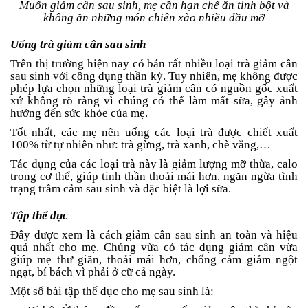
Muốn giảm cân sau sinh, mẹ cần hạn chế ăn tinh bột và
không ăn những món chiên xào nhiều dầu mỡ
Uống trà giảm cân sau sinh
Trên thị trường hiện nay có bán rất nhiều loại trà giảm cân
sau sinh với công dụng thần kỳ. Tuy nhiên, mẹ không được
phép lựa chọn những loại trà giảm cân có nguồn gốc xuất
xứ không rõ ràng vì chúng có thể làm mất sữa, gây ảnh
hưởng đến sức khỏe của mẹ.
Tốt nhất, các mẹ nên uống các loại trà được chiết xuất
100% từ tự nhiên như: trà gừng, trà xanh, chè vằng,…
Tác dụng của các loại trà này là giảm lượng mỡ thừa, calo
trong cơ thể, giúp tinh thần thoải mái hơn, ngăn ngừa tình
trạng trầm cảm sau sinh và đặc biệt là lợi sữa.
Tập thể dục
Đây được xem là cách giảm cân sau sinh an toàn và hiệu
quả nhất cho mẹ. Chúng vừa có tác dụng giảm cân vừa
giúp mẹ thư giãn, thoải mái hơn, chống cảm giảm ngột
ngạt, bí bách vì phải ở cữ cả ngày.
Một số bài tập thể dục cho mẹ sau sinh là: