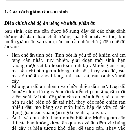
an
toàn
1. Các cách giảm cân sau sinh
Bé
Điều chỉnh chế độ ăn uống và khẩu phần ăn
tắm
Sau sinh, các mẹ cần được bổ sung đầy đủ các chất dinh
Bé
dưỡng để đảm bảo chất lượng sữa tốt nhất. Vì thế, khi
chơi
muốn giảm cân sau sinh, các mẹ cần phải chú ý đến chế độ
mà
ăn sau:
học
Hạn chế ăn tinh bột: Tinh bột là yếu tố dễ khiến chị em
tăng cân nhất. Tuy nhiên, giai đoạn mới sinh, bạn
Dành
không được cắt bỏ hoàn toàn tinh bột. Muốn giảm cân,
cho
mẹ bầu chỉ nên giảm lượng tinh bột, thay vào đó, các
mẹ
mẹ có thể ăn khoai lang, thịt nạc, cá, rau xanh và trái
cây.
Dành
Không ăn đồ ăn nhanh và chứa nhiều dầu mỡ: Loại đồ
cho
ăn này chính là nguyên nhân khiến chị em tăng cân mất
bố
kiểm soát. Vì thế, để giảm cân an toàn hiệu quả, chị em
Đồ
nên tự chế biến đồ ăn tại nhà, thay các món chiên rán
dùng
nhiều dầu mỡ bằng các món luộc, hấp để vừa có tác
trong
dụng giảm cân vừa ngăn ngừa bệnh tật xảy ra.
nhà
Ăn ít và chia nhỏ thành nhiều bữa ăn: Muốn giảm cân
thì các bạn không được ăn quá no và ăn đêm vì chúng
dễ gây ra hiện tượng khó tiêu, dễ tăng cân. Thay vào