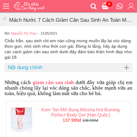
0
Trang
chủ
Mách Nước 7 Cách Giảm Cân Sau Sinh An Toàn Mà
Bé
Lại Hiệu Quả
ăn
Bởi
Nguyễn Thị Thùy
-
21/05/2021
Chắc hẳn, sau sinh chị em nào cũng mong muốn lấy lại vóc dáng
Bé
thon gọn, nhỏ xinh như thời con gái. Đừng lo lắng, hãy áp dụng
vệ
các cách giảm cân sau sinh dưới đây đảm bảo thân hình đẹp như
sinh
gái 18.
Bé
Nội dung chính
mặc
Bé
Những cách
giảm cân sau sinh
dưới đây vừa giúp chị em
đi
nhanh chóng lấy lại vóc dáng săn chắc, khỏe mạnh vừa an
ra
toàn, hiệu quả, không làm mất sữa cho bé bú.
ngoài
Bé
Kem Tan Mỡ Bụng Missha Hot Burning
ngủ
Perfect Body Gel (Hàn Quốc)
137.999đ
198.999đ
Bé
khỏe
&