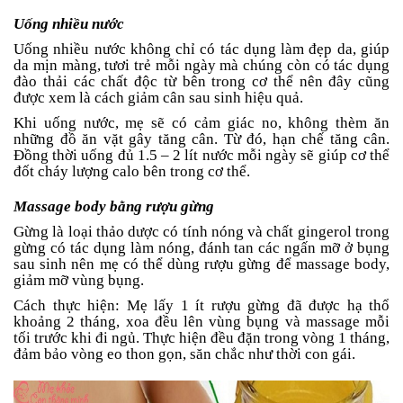
Uống nhiều nước
Uống nhiều nước không chỉ có tác dụng làm đẹp da, giúp
da mịn màng, tươi trẻ mỗi ngày mà chúng còn có tác dụng
đào thải các chất độc từ bên trong cơ thể nên đây cũng
được xem là cách giảm cân sau sinh hiệu quả.
Khi uống nước, mẹ sẽ có cảm giác no, không thèm ăn
những đồ ăn vặt gây tăng cân. Từ đó, hạn chế tăng cân.
Đồng thời uống đủ 1.5 – 2 lít nước mỗi ngày sẽ giúp cơ thể
đốt cháy lượng calo bên trong cơ thể.
Massage body bằng rượu gừng
Gừng là loại thảo dược có tính nóng và chất gingerol trong
gừng có tác dụng làm nóng, đánh tan các ngấn mỡ ở bụng
sau sinh nên mẹ có thể dùng rượu gừng để massage body,
giảm mỡ vùng bụng.
Cách thực hiện: Mẹ lấy 1 ít rượu gừng đã được hạ thổ
khoảng 2 tháng, xoa đều lên vùng bụng và massage mỗi
tối trước khi đi ngủ. Thực hiện đều đặn trong vòng 1 tháng,
đảm bảo vòng eo thon gọn, săn chắc như thời con gái.