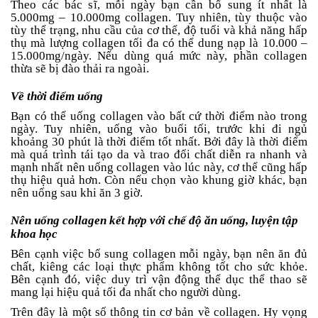
Theo các bác sĩ, mỗi ngày bạn cần bổ sung ít nhất là
5.000mg – 10.000mg collagen. Tuy nhiên, tùy thuộc vào
tùy thể trạng, nhu cầu của cơ thể, độ tuổi và khả năng hấp
thụ mà lượng collagen tối đa có thể dung nạp là 10.000 –
15.000mg/ngày. Nếu dùng quá mức này, phần collagen
thừa sẽ bị đào thải ra ngoài.
Về thời điểm uống
Bạn có thể uống collagen vào bất cứ thời điểm nào trong
ngày. Tuy nhiên, uống vào buổi tối, trước khi đi ngủ
khoảng 30 phút là thời điểm tốt nhất. Bởi đây là thời điểm
mà quá trình tái tạo da và trao đổi chất diễn ra nhanh và
mạnh nhất nên uống collagen vào lúc này, cơ thể cũng hấp
thụ hiệu quả hơn. Còn nếu chọn vào khung giờ khác, bạn
nên uống sau khi ăn 3 giờ.
Nên uống collagen kết hợp với chế độ ăn uống, luyện tập
khoa học
Bên cạnh việc bổ sung collagen mỗi ngày, bạn nên ăn đủ
chất, kiêng các loại thực phẩm không tốt cho sức khỏe.
Bên cạnh đó, việc duy trì vận động thể dục thể thao sẽ
mang lại hiệu quả tối đa nhất cho người dùng.
Trên đây là một số thông tin cơ bản về collagen. Hy vọng