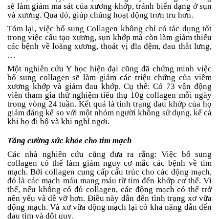
sẽ làm giảm ma sát của xương khớp, tránh biến dạng ở sụn
và xương. Qua đó, giúp chúng hoạt động trơn tru hơn.
Tóm lại, việc bổ sung Collagen không chỉ có tác dụng tốt
trong việc cấu tạo xương, sụn khớp mà còn làm giảm thiểu
các bệnh về loãng xương, thoát vị đĩa đệm, đau thắt lưng,
…
Một nghiên cứu Y học hiện đại cũng đã chứng minh việc
bổ sung collagen sẽ làm giảm các triệu chứng của viêm
xương khớp và giảm đau khớp. Cụ thể: Có 73 vận động
viên tham gia thử nghiệm tiêu thụ 10g collagen mỗi ngày
trong vòng 24 tuần. Kết quả là tình trạng đau khớp của họ
giảm đáng kể so với một nhóm người không sử dụng, kể cả
khi họ đi bộ và khi nghỉ ngơi.
Tăng cường sức khỏe cho tim mạch
Các nhà nghiên cứu cũng đưa ra rằng: Việc bổ sung
collagen có thể làm giảm nguy cơ mắc các bệnh về tim
mạch. Bởi collagen cung cấp cấu trúc cho các động mạch,
đó là các mạch máu mang máu từ tim đến khớp cơ thể. Vì
thế, nếu không có đủ collagen, các động mạch có thể trở
nên yếu và dễ vỡ hơn. Điều này dẫn đến tình trạng xơ vữa
động mạch. Và xơ vữa động mạch lại có khả năng dẫn đến
đau tim và đột quỵ.