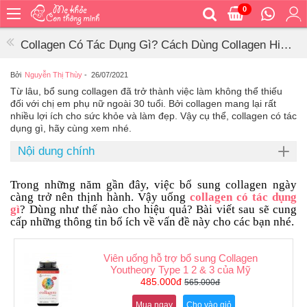
0
Trang
chủ
Collagen Có Tác Dụng Gì? Cách Dùng Collagen Hiệu
Bé
Quả Nhất Hiện Nay
ăn
Bởi
Nguyễn Thị Thùy
-
26/07/2021
Từ lâu, bổ sung collagen đã trở thành việc làm không thể thiếu
Bé
đối với chị em phụ nữ ngoài 30 tuổi. Bởi collagen mang lại rất
vệ
nhiều lợi ích cho sức khỏe và làm đẹp. Vậy cụ thể, collagen có tác
sinh
dụng gì, hãy cùng xem nhé.
Bé
Nội dung chính
mặc
Bé
Trong những năm gần đây, việc bổ sung collagen ngày
đi
càng trở nên thịnh hành. Vậy uống
collagen có tác dụng
ra
gì
? Dùng như thế nào cho hiệu quả? Bài viết sau sẽ cung
ngoài
cấp những thông tin bổ ích về vấn đề này cho các bạn nhé.
Bé
ngủ
Viên uống hỗ trợ bổ sung Collagen
Youtheory Type 1 2 & 3 của Mỹ
Bé
485.000đ
565.000đ
khỏe
&
Mua ngay
Cho vào giỏ