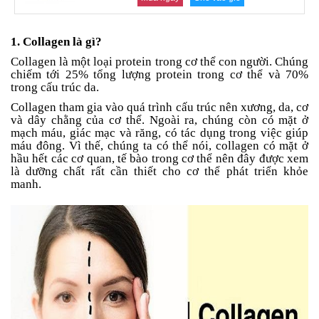
an
toàn
1. Collagen là gì?
Bé
tắm
Collagen là một loại protein trong cơ thể con người. Chúng
chiếm tới 25% tổng lượng protein trong cơ thể và 70%
Bé
trong cấu trúc da.
chơi
Collagen tham gia vào quá trình cấu trúc nên xương, da, cơ
mà
và dây chằng của cơ thể. Ngoài ra, chúng còn có mặt ở
học
mạch máu, giác mạc và răng, có tác dụng trong việc giúp
máu đông. Vì thế, chúng ta có thể nói, collagen có mặt ở
Dành
hầu hết các cơ quan, tế bào trong cơ thể nên đây được xem
cho
là dưỡng chất rất cần thiết cho cơ thể phát triển khỏe
mẹ
manh.
Dành
cho
bố
Đồ
dùng
trong
nhà