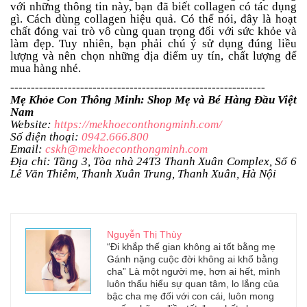
với những thông tin này, bạn đã biết collagen có tác dụng
gì. Cách dùng collagen hiệu quả. Có thể nói, đây là hoạt
chất đóng vai trò vô cùng quan trọng đối với sức khỏe và
làm đẹp. Tuy nhiên, bạn phải chú ý sử dụng đúng liều
lượng và nên chọn những địa điểm uy tín, chất lượng để
mua hàng nhé.
--------------------------------------------------------------
Mẹ Khỏe Con Thông Minh: Shop Mẹ và Bé Hàng Đầu Việt
Nam
Website:
https://mekhoeconthongminh.com/
Số điện thoại:
0942.666.800
Email:
cskh@mekhoeconthongminh.com
Địa chỉ: Tầng 3, Tòa nhà 24T3 Thanh Xuân Complex, Số 6
Lê Văn Thiêm, Thanh Xuân Trung, Thanh Xuân, Hà Nội
Nguyễn Thị Thùy
“Đi khắp thế gian không ai tốt bằng mẹ
Gánh nặng cuộc đời không ai khổ bằng
cha” Là một người mẹ, hơn ai hết, mình
luôn thấu hiểu sự quan tâm, lo lắng của
bậc cha mẹ đối với con cái, luôn mong