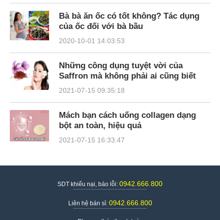
Bà bà ăn ốc có tốt không? Tác dụng
của ốc đối với bà bầu
2020-10-01 14:03:53
Những công dụng tuyệt vời của
Saffron mà không phải ai cũng biết
2021-07-15 09:35:18
Mách bạn cách uống collagen dạng
bột an toàn, hiệu quả
2021-07-15 16:33:47
0942.666.800
SDT khiếu nại, báo lỗi:
0942.666.800
Liên hệ bán sỉ: