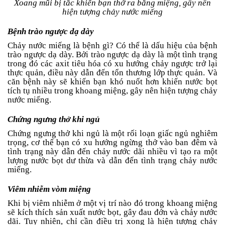
Xoang mũi bị tắc khiến bạn thở ra bằng miệng, gây nên
hiện tượng chảy nước miếng
Bệnh trào ngược dạ dày
Chảy nước miếng là bệnh gì? Có thể là dấu hiệu của bệnh
trào ngược dạ dày. Bởi trào ngược dạ dày là một tình trạng
trong đó các axit tiêu hóa có xu hướng chảy ngược trở lại
thực quản, điều này dẫn đến tổn thương lớp thực quản. Và
căn bệnh này sẽ khiến bạn khó nuốt hơn khiến nước bọt
tích tụ nhiều trong khoang miệng, gây nên hiện tượng chảy
nước miếng.
Chứng ngưng thở khi ngủ
Chứng ngưng thở khi ngủ là một rối loạn giấc ngủ nghiêm
trọng, cơ thể bạn có xu hướng ngừng thở vào ban đêm và
tình trạng này dẫn đến chảy nước dãi nhiều vì tạo ra một
lượng nước bọt dư thừa và dẫn đến tình trạng chảy nước
miếng.
Viêm nhiễm vòm miệng
Khi bị viêm nhiễm ở một vị trí nào đó trong khoang miệng
sẽ kích thích sản xuất nước bọt, gây đau đớn và chảy nước
dãi. Tuy nhiên, chỉ cần điều trị xong là hiện tượng chảy