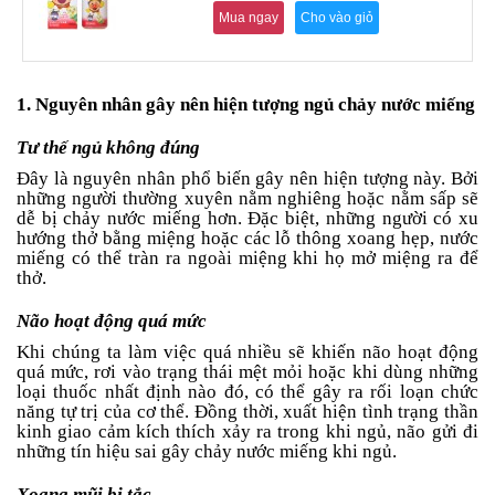
an
Mua ngay
Cho vào giỏ
toàn
Bé
tắm
1. Nguyên nhân gây nên hiện tượng ngủ chảy nước miếng
Bé
Tư thế ngủ không đúng
chơi
mà
Đây là nguyên nhân phổ biến gây nên hiện tượng này. Bởi
học
những người thường xuyên nằm nghiêng hoặc nằm sấp sẽ
dễ bị chảy nước miếng hơn. Đặc biệt, những người có xu
Dành
hướng thở bằng miệng hoặc các lỗ thông xoang hẹp, nước
cho
miếng có thể tràn ra ngoài miệng khi họ mở miệng ra để
mẹ
thở.
Dành
Não hoạt động quá mức
cho
bố
Khi chúng ta làm việc quá nhiều sẽ khiến não hoạt động
quá mức, rơi vào trạng thái mệt mỏi hoặc khi dùng những
Đồ
loại thuốc nhất định nào đó, có thể gây ra rối loạn chức
dùng
năng tự trị của cơ thể. Đồng thời, xuất hiện tình trạng thần
trong
kinh giao cảm kích thích xảy ra trong khi ngủ, não gửi đi
nhà
những tín hiệu sai gây chảy nước miếng khi ngủ.
Xoang mũi bị tắc