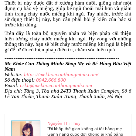
Thiết bị này được đặt ở xương hàm dưới, giống như một
dụng cụ bảo vệ miệng, giúp bé ngủ thoải mái hơn và giảm
tình trạng chảy nước miếng khi ngủ. Tuy nhiên, trước khi
sử dụng thiết bị này, bạn cần phải hỏi ý kiến của bác sĩ
trước khi dùng.
Trên đây là toàn bộ nguyên nhân và biện pháp cải thiện
hiện tượng chảy nước miếng khi ngủ. Hy vọng với những
thông tin này, bạn sẽ biết chảy nước miếng khi ngủ là bệnh
gì để từ đó có biện pháp điều trị, chăm sóc hiệu quả.
---------------------------------------------------------------
Mẹ Khỏe Con Thông Minh: Shop Mẹ và Bé Hàng Đầu Việt
Nam
Website:
https://mekhoeconthongminh.com/
Số điện thoại:
0942.666.800
Email:
cskh@mekhoeconthongminh.com
Địa chỉ: Tầng 3, Tòa nhà 24T3 Thanh Xuân Complex, Số 6
Lê Văn Thiêm, Thanh Xuân Trung, Thanh Xuân, Hà Nội
Nguyễn Thị Thùy
“Đi khắp thế gian không ai tốt bằng mẹ
Gánh nặng cuộc đời không ai khổ bằng