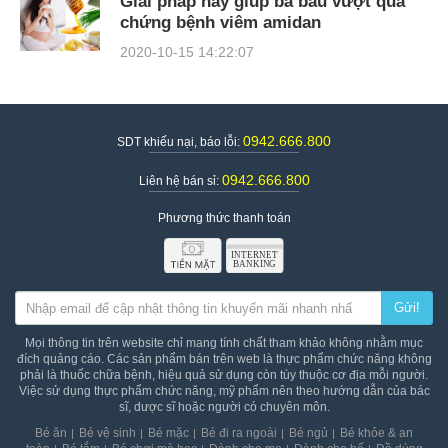
Giải pháp hay giúp bà bầu vượt qua
chứng bệnh viêm amidan
2020-10-15 14:22:07
0942.666.800
SDT khiếu nại, báo lỗi:
0942.666.800
Liên hệ bán sỉ:
Phương thức thanh toán
Gửi!
Mọi thông tin trên website chỉ mang tính chất tham khảo không nhằm mục
đích quảng cáo. Các sản phẩm bán trên web là thực phẩm chức năng không
phải là thuốc chữa bệnh, hiệu quả sử dụng còn tùy thuộc cơ địa mỗi người.
Việc sử dụng thực phẩm chức năng, mỹ phẩm nên theo hướng dẫn của bác
sĩ, dược sĩ hoặc người có chuyên môn.
Bé ăn
Bé vệ sinh
Bé mặc
Bé đi ra ngoài
Bé ngủ
Bé khỏe & an