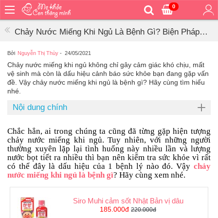
0
Trang
chủ
Chảy Nước Miếng Khi Ngủ Là Bệnh Gì? Biện Pháp
Bé
Cải Thiện Bệnh
ăn
Bởi
Nguyễn Thị Thùy
-
24/05/2021
Chảy nước miếng khi ngủ không chỉ gây cảm giác khó chịu, mất
Bé
vệ sinh mà còn là dấu hiệu cảnh báo sức khỏe bạn đang gặp vấn
vệ
đề. Vậy chảy nước miếng khi ngủ là bệnh gì? Hãy cùng tìm hiểu
sinh
nhé.
Bé
Nội dung chính
mặc
Bé
Chắc hẳn, ai trong chúng ta cũng đã từng gặp hiện tượng
đi
chảy nước miếng khi ngủ. Tuy nhiên, với những người
ra
thường xuyên lặp lại tình huống này nhiều lần và lượng
ngoài
nước bọt tiết ra nhiều thì bạn nên kiểm tra sức khỏe vì rất
có thể đây là dấu hiệu của 1 bệnh lý nào đó. Vậy
chảy
Bé
nước miếng khi ngủ là bệnh gì
? Hãy cùng xem nhé.
ngủ
Bé
Siro Muhi cảm sốt Nhật Bản vị dâu
khỏe
185.000đ
220.000đ
&