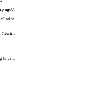
rẻ:
hắp người
…Vì nó sẽ
điều trị.
ng khuẩn,