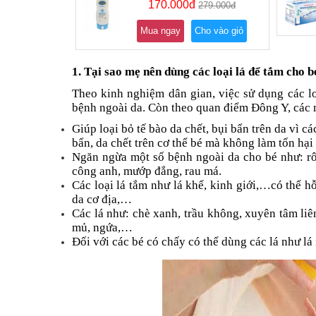
170.000đ
279.000đ
Mua ngay
Cho vào giỏ
1. Tại sao mẹ nên dùng các loại lá để tắm cho b
Theo kinh nghiệm dân gian, việc sử dụng các loạ
bệnh ngoài da. Còn theo quan điểm Đông Y, các m
Giúp loại bỏ tế bào da chết, bụi bẩn trên da vì c
bẩn, da chết trên cơ thể bé mà không làm tổn hại
Ngăn ngừa một số bệnh ngoài da cho bé như: rôm
công anh, mướp đắng, rau má.
Các loại lá tắm như lá khế, kinh giới,…có thể h
da cơ địa,…
Các lá như: chè xanh, trầu không, xuyên tâm liê
mủ, ngứa,…
Đối với các bé có chấy có thể dùng các lá như lá 