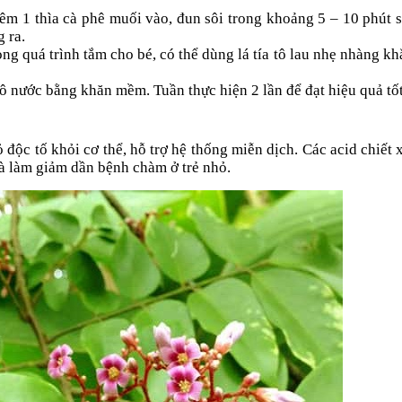
Thêm 1 thìa cà phê muối vào, đun sôi trong khoảng 5 – 10 phút 
 ra.
ng quá trình tắm cho bé, có thể dùng lá tía tô lau nhẹ nhàng kh
ô nước bằng khăn mềm. Tuần thực hiện 2 lần để đạt hiệu quả tốt
ỏ độc tố khỏi cơ thể, hỗ trợ hệ thống miễn dịch. Các acid chiết x
à làm giảm dần bệnh chàm ở trẻ nhỏ.