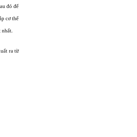
sau đó để
ắp cơ thể
 nhất.
uất ra từ