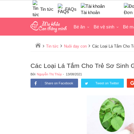
Tin tức
FAQs
Tài khoản
Đơn 
Bé ăn
Bé vệ sinh
Bé m
Tin tức
Nuôi dạy con
Các Loại Lá Tắm Cho T
Các Loại Lá Tắm Cho Trẻ Sơ Sinh 
Bởi
Nguyễn Thị Thùy
-
13/08/2021
Share on Facebook
Tweet on Twitter