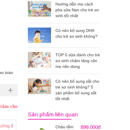
Hướng dẫn mẹ cách
pha sữa Nan cho trẻ sơ
sinh tốt nhất
Có nên bổ sung DHA
cho trẻ sơ sinh không?
TOP 5 sữa dành cho trẻ
sơ sinh chậm tăng cân
mẹ nên dùng
an toàn
Có nên bổ sung sắt cho
trẻ sơ sinh không? 5
sản phẩm bổ sung sắt
tốt nhất
á tắm cho
Sản phẩm liên quan
 dưỡng ẩm Arau Nhật Bản
Chậu tắm
899.000đ