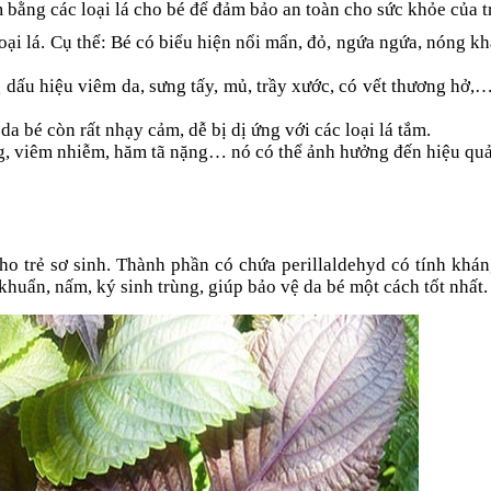
bằng các loại lá cho bé để đảm bảo an toàn cho sức khỏe của t
oại lá. Cụ thể: Bé có biểu hiện nổi mẩn, đỏ, ngứa ngứa, nóng k
 dấu hiệu viêm da, sưng tấy, mủ, trầy xước, có vết thương hở,
da bé còn rất nhạy cảm, dễ bị dị ứng với các loại lá tắm.
g, viêm nhiễm, hăm tã nặng… nó có thể ảnh hưởng đến hiệu quả 
cho trẻ sơ sinh. Thành phần có chứa perillaldehyd có tính khá
 khuẩn, nấm, ký sinh trùng, giúp bảo vệ da bé một cách tốt nhất.