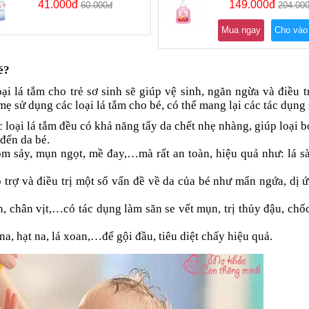
41.000đ
149.000đ
60.000đ
204.00
Mua ngay
Cho vào
é?
i lá tắm cho trẻ sơ sinh sẽ giúp vệ sinh, ngăn ngừa và điều tr
ẹ sử dụng các loại lá tắm cho bé, có thể mang lại các tác dụng 
ác loại lá tắm đều có khả năng tẩy da chết nhẹ nhàng, giúp loại b
 đến da bé.
 sảy, mụn ngọt, mề đay,…mà rất an toàn, hiệu quả như: lá sà
ỗ trợ và điều trị một số vấn đề về da của bé như mẩn ngứa, dị 
n, chân vịt,…có tác dụng làm săn se vết mụn, trị thủy đậu, chố
na, hạt na, lá xoan,…để gội đầu, tiêu diệt chấy hiệu quả.