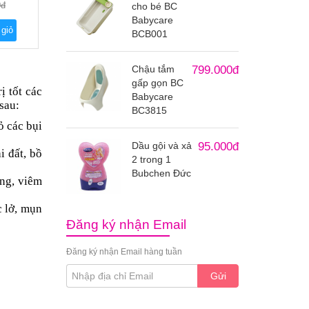
0đ
cho bé BC
Babycare
 giỏ
BCB001
Chậu tắm
799.000đ
gấp gọn BC
ị tốt các
Babycare
sau:
BC3815
ỏ các bụi
Dầu gội và xả
95.000đ
i đất, bồ
2 trong 1
Bubchen Đức
ứng, viêm
c lở, mụn
Đăng ký nhận Email
Đăng ký nhận Email hàng tuần
Gửi