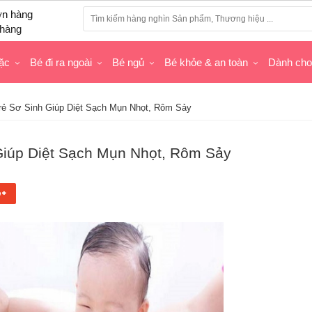
hàng
ặc
Bé đi ra ngoài
Bé ngủ
Bé khỏe & an toàn
Dành ch
rẻ Sơ Sinh Giúp Diệt Sạch Mụn Nhọt, Rôm Sảy
Giúp Diệt Sạch Mụn Nhọt, Rôm Sảy