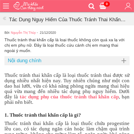
0
Trang
chủ
Tác Dụng Nguy Hiểm Của Thuốc Tránh Thai Khẩn
Bé
Cấp, Bạn Phải Nên Biết
ăn
Bởi
Nguyễn Thị Thùy
-
21/12/2020
Thuốc tránh thai khẩn cấp là loại thuốc không còn quá xa lạ với
Bé
chị em phụ nữ. Đây là loại thuốc cứu cánh chị em mang thai
vệ
ngoài ý muốn.
sinh
Nội dung chính
Bé
mặc
Thuốc tránh thai khẩn cấp là loại thuốc tránh thai được sử
Bé
dụng nhiều nhất hiện nay. Tuy nhiên chúng như một con
đi
dao hai lưỡi, vừa có khả năng phòng ngừa mang thai hiệu
ra
quả vừa mang đến nhiều tác dụng phụ nguy hiểm. Dưới
ngoài
đây là
tác dụng phụ của thuốc tránh thai khẩn cấp
, bạn
phải nên biết.
Bé
ngủ
1. Thuốc tránh thai khẩn cấp là gì?
Bé
Thuốc tránh thai khẩn cấp là loại thuốc chứa progestine
khỏe
lều cao, có tác dụng ngăn cản hoặc làm chậm quá trình
&