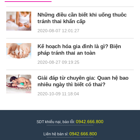
Những điều cần biết khi uống thuôc
tránh thai khẩn cấp
2020-08-07 12:01:27
Kế hoạch hóa gia đình là gì? Biện
pháp tránh thai an toàn
2020-08-27 09:19:25
Giải đáp từ chuyên gia: Quan hệ bao
nhiêu ngày thì biết có thai?
2020-10-09 11:18:04
0942.666.800
SDT khiếu nại, báo lỗi:
0942.666.800
Liên hệ bán sỉ: