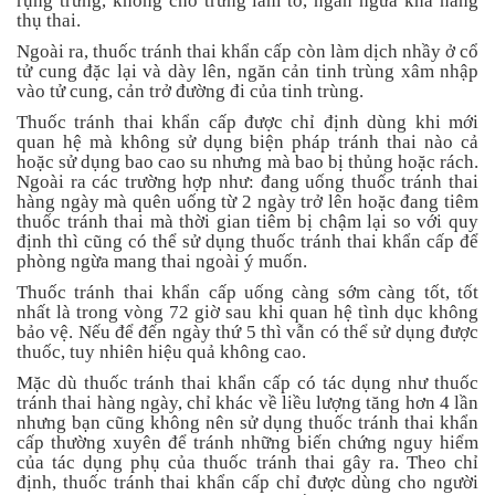
rụng trứng, không cho trứng làm tổ, ngăn ngừa khả năng
an
thụ thai.
toàn
Ngoài ra, thuốc tránh thai khẩn cấp còn làm dịch nhầy ở cổ
tử cung đặc lại và dày lên, ngăn cản tinh trùng xâm nhập
Bé
vào tử cung, cản trở đường đi của tinh trùng.
tắm
Thuốc tránh thai khẩn cấp được chỉ định dùng khi mới
Bé
quan hệ mà không sử dụng biện pháp tránh thai nào cả
chơi
hoặc sử dụng bao cao su nhưng mà bao bị thủng hoặc rách.
mà
Ngoài ra các trường hợp như: đang uống thuốc tránh thai
học
hàng ngày mà quên uống từ 2 ngày trở lên hoặc đang tiêm
thuốc tránh thai mà thời gian tiêm bị chậm lại so với quy
Dành
định thì cũng có thể sử dụng thuốc tránh thai khẩn cấp để
cho
phòng ngừa mang thai ngoài ý muốn.
mẹ
Thuốc tránh thai khẩn cấp uống càng sớm càng tốt, tốt
Dành
nhất là trong vòng 72 giờ sau khi quan hệ tình dục không
cho
bảo vệ. Nếu để đến ngày thứ 5 thì vẫn có thể sử dụng được
bố
thuốc, tuy nhiên hiệu quả không cao.
Mặc dù thuốc tránh thai khẩn cấp có tác dụng như thuốc
Đồ
tránh thai hàng ngày, chỉ khác về liều lượng tăng hơn 4 lần
dùng
nhưng bạn cũng không nên sử dụng thuốc tránh thai khẩn
trong
cấp thường xuyên để tránh những biến chứng nguy hiểm
nhà
của tác dụng phụ của thuốc tránh thai gây ra. Theo chỉ
định, thuốc tránh thai khẩn cấp chỉ được dùng cho người