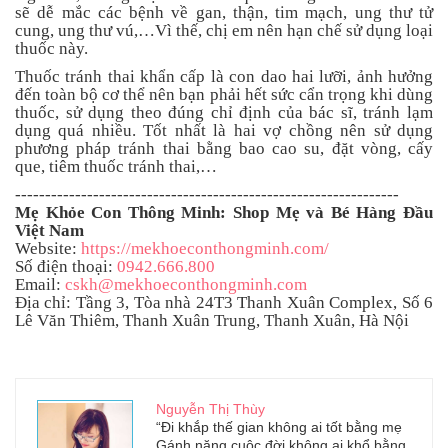
sẽ dễ mắc các bệnh về gan, thận, tim mạch, ung thư tử
cung, ung thư vú,…Vì thế, chị em nên hạn chế sử dụng loại
thuốc này.
Thuốc tránh thai khẩn cấp là con dao hai lưỡi, ảnh hưởng
đến toàn bộ cơ thể nên bạn phải hết sức cẩn trọng khi dùng
thuốc, sử dụng theo đúng chỉ định của bác sĩ, tránh lạm
dụng quá nhiều. Tốt nhất là hai vợ chồng nên sử dụng
phương pháp tránh thai bằng bao cao su, đặt vòng, cấy
que, tiêm thuốc tránh thai,…
----------------------------------------------------------------
Mẹ Khỏe Con Thông Minh: Shop Mẹ và Bé Hàng Đầu
Việt Nam
Website:
https://mekhoeconthongminh.com/
Số điện thoại:
0942.666.800
Email:
cskh@mekhoeconthongminh.com
Địa chỉ: Tầng 3, Tòa nhà 24T3 Thanh Xuân Complex, Số 6
Lê Văn Thiêm, Thanh Xuân Trung, Thanh Xuân, Hà Nội
Nguyễn Thị Thùy
“Đi khắp thế gian không ai tốt bằng mẹ
Gánh nặng cuộc đời không ai khổ bằng