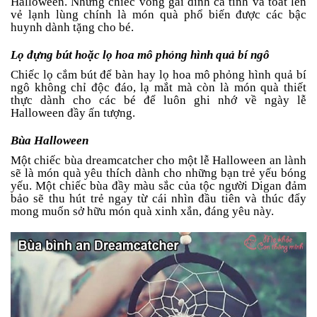
Halloween. Những chiếc vòng gai đính cá tính và toát lên
vẻ lạnh lùng chính là món quà phổ biến được các bậc
huynh dành tặng cho bé.
Lọ đựng bút hoặc lọ hoa mô phỏng hình quả bí ngô
Chiếc lọ cắm bút để bàn hay lọ hoa mô phỏng hình quả bí
ngô không chỉ độc đáo, lạ mắt mà còn là món quà thiết
thực dành cho các bé để luôn ghi nhớ về ngày lễ
Halloween đầy ấn tượng.
Bùa Halloween
Một chiếc bùa dreamcatcher cho một lễ Halloween an lành
sẽ là món quà yêu thích dành cho những bạn trẻ yếu bóng
yếu. Một chiếc bùa đầy màu sắc của tộc người Digan đảm
bảo sẽ thu hút trẻ ngay từ cái nhìn đầu tiên và thúc đẩy
mong muốn sở hữu món quà xinh xắn, đáng yêu này.