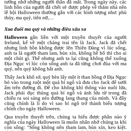
tưởng nhớ những người thân đã mất. Trong ngày này, các
linh hồn của người đã chết sẽ được phép về thăm nhà nên
lễ hội Halloween thường gắn với các hình tượng như: phù
thủy, ma quỷ, tiên nữ,…
Xua đuổi ma quỷ và những điều xấu xa
Halloween
gắn liền với một truyền thuyết của người
Ireland, kể về một chàng trai tên là Jack. Jack đã chết
nhưng linh hồn không được lên Thiên Đàng vì lúc sống,
anh ta là người tham lam, bủn xỉn, không hề bố thí cho ai
một chút gì. Thế nhưng anh ta lại cũng không thể xuống
Địa Ngục vì lúc còn sống anh ta đã từng chơi đùa với ma
quỷ, nên quỷ không bắt anh.
Thấy Jack khổ sở, quỷ bèn lấy một ít than hồng ở Địa Ngục
bỏ vào trong ruột một quả bí ngô và đưa cho Jack để sưởi
ấm trên đường đi. Để cho không khí thông vào nuôi lửa,
Jack phải đục thủng quả bí ngô và ánh lửa từ trong đã
chiếu ra soi sáng nẻo đường lang thang của mình. Và đây
cũng chính là lí do vì sao bí ngô trở thành biểu tượng
chính cho ngày Halloween.
Qua truyền thuyết trên, chúng ta hiểu được phần nào ý
nghĩa của ngày Halloween là muốn nhắn nhở chúng ta khi
còn sống: "Sống không nên tham lam, bủn xỉn, keo kiệt.