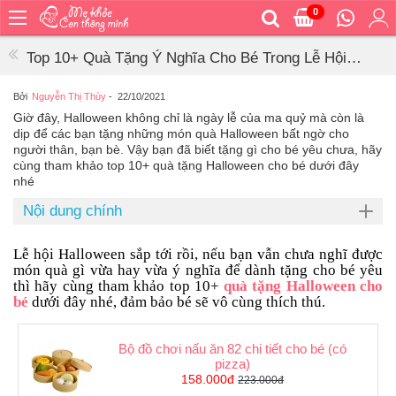
0
Trang
chủ
Top 10+ Quà Tặng Ý Nghĩa Cho Bé Trong Lễ Hội
Bé
Halloween
ăn
Bởi
Nguyễn Thị Thùy
-
22/10/2021
Giờ đây, Halloween không chỉ là ngày lễ của ma quỷ mà còn là
Bé
dịp để các bạn tặng những món quà Halloween bất ngờ cho
vệ
người thân, bạn bè. Vậy bạn đã biết tặng gì cho bé yêu chưa, hãy
sinh
cùng tham khảo top 10+ quà tặng Halloween cho bé dưới đây
nhé
Bé
mặc
Nội dung chính
Bé
đi
Lễ hội Halloween sắp tới rồi, nếu bạn vẫn chưa nghĩ được
ra
món quà gì vừa hay vừa ý nghĩa để dành tặng cho bé yêu
ngoài
thì hãy cùng tham khảo top 10+
quà tặng Halloween cho
bé
dưới đây nhé, đảm bảo bé sẽ vô cùng thích thú.
Bé
ngủ
Bộ đồ chơi nấu ăn 82 chi tiết cho bé (có
Bé
pizza)
khỏe
158.000đ
223.000đ
&