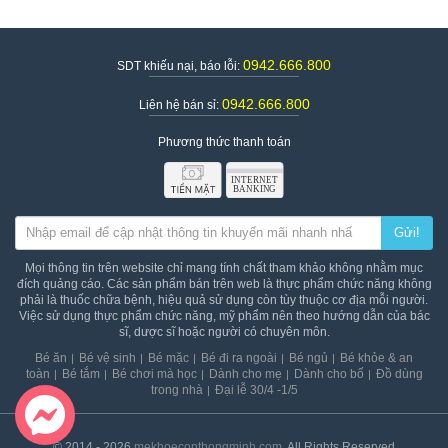
0942.666.800
SDT khiếu nại, báo lỗi:
0942.666.800
Liên hệ bán sỉ:
Phương thức thanh toán
Gửi!
Mọi thông tin trên website chỉ mang tính chất tham khảo không nhằm mục
đích quảng cáo. Các sản phẩm bán trên web là thực phẩm chức năng không
phải là thuốc chữa bệnh, hiệu quả sử dụng còn tùy thuộc cơ địa mỗi người.
Việc sử dụng thực phẩm chức năng, mỹ phẩm nên theo hướng dẫn của bác
sĩ, dược sĩ hoặc người có chuyên môn.
Bé ăn
Bé vệ sinh
Bé mặc
Bé đi ra ngoài
Bé ngủ
Bé khỏe & an
toàn
Bé tắm
Bé chơi mà học
Dành cho mẹ
Dành cho bố
Đồ dùng
trong nhà
Đại lễ 30/4 -1/5
© 2014 - 2026
mekhoeconthongminh.com
. All Rights Reserved