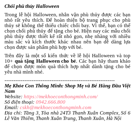
Chổi phù thủy Halloween
Trong lễ hội Halloween, nhân vận phù thủy được các bạn
nhỏ rất yêu thích. Để hoàn thiện bộ trang phục cho phù
thủy sẽ không thể thiếu chiếc chổi bay. Vì thế, bạn có thể
chọn chổi phù thủy để tặng cho bé. Hiện nay các mẫu chổi
phù thủy được thiết kế rất nhỏ gọn, nhẹ nhàng với nhiều
màu sắc và kích thước khác nhau nên bạn dễ dàng lựa
chọn được sản phẩm phù hợp với bé.
Trên đây là một số kiến thức về lễ hội Halloween và top
10+
quà tặng Halloween cho bé
. Các bạn hãy tham khảo
để chọn được món quà thích hợp nhất dành tặng cho bé
yêu nhà mình nhé.
-------------------------------------------------------------
Mẹ Khỏe Con Thông Minh: Shop Mẹ và Bé Hàng Đầu Việt
Nam
Website:
https://mekhoeconthongminh.com/
Số điện thoại:
0942.666.800
Email:
cskh@mekhoeconthongminh.com
Địa chỉ: Tầng 3, Tòa nhà 24T3 Thanh Xuân Complex, Số 6
Lê Văn Thiêm, Thanh Xuân Trung, Thanh Xuân, Hà Nội