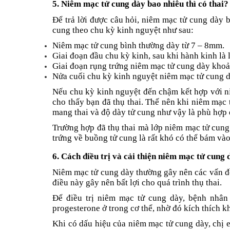
5. Niêm mạc tử cung dày bao nhiêu thì có thai?
Để trả lời được câu hỏi, niêm mạc tử cung dày b
cung theo chu kỳ kinh nguyệt như sau:
Niêm mạc tử cung bình thường dày từ 7 – 8mm.
Giai đoạn đầu chu kỳ kinh, sau khi hành kinh l
Giai đoạn rụng trứng niêm mạc tử cung dày kho
Nửa cuối chu kỳ kinh nguyệt niêm mạc tử cung
Nếu chu kỳ kinh nguyệt đến chậm kết hợp với n
cho thấy bạn đã thụ thai. Thế nên khi niêm mạc
mang thai và độ dày tử cung như vậy là phù hợp đ
Trường hợp đã thụ thai mà lớp niêm mạc tử cung
trứng về buồng tử cung là rất khó có thể bám vào
6. Cách điều trị và cải thiện niêm mạc tử cung 
Niêm mạc tử cung dày thường gây nên các vấn đề
điều này gây nên bất lợi cho quá trình thụ thai.
Để điều trị niêm mạc tử cung dày, bệnh nhâ
progesterone ở trong cơ thể, nhờ đó kích thích kh
Khi có dấu hiệu của niêm mạc tử cung dày, chị em