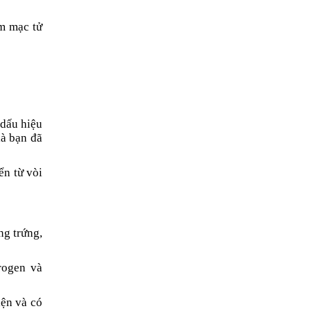
êm mạc tử
 dấu hiệu
là bạn đã
ển từ vòi
ng trứng,
rogen và
iện và có