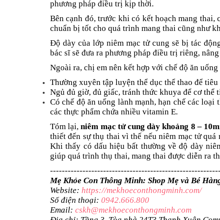
phương pháp điều trị kịp thời.
Bên cạnh đó, trước khi có kết hoạch mang thai,
chuẩn bị tốt cho quá trình mang thai cũng như kh
Độ dày của lớp niêm mạc tử cung sẽ bị tác động
bác sĩ sẽ đưa ra phương pháp điều trị riêng, nâng
Ngoài ra, chị em nên kết hợp với chế độ ăn uống 
Thường xuyên tập luyện thể dục thể thao để tiêu 
Ngủ đủ giờ, đủ giấc, tránh thức khuya để cơ thể 
Có chế độ ăn uống lành mạnh, hạn chế các loại 
các thực phẩm chứa nhiều vitamin E.
Tóm lại,
niêm mạc tử cung dày khoảng 8 – 10
thiết đến sự thụ thai vì thế nếu niêm mạc tử qu
Khi thấy có dấu hiệu bất thường về độ dày niêm
giúp quá trình thụ thai, mang thai được diễn ra th
---------------------------------------------------------
Mẹ Khỏe Con Thông Minh: Shop Mẹ và Bé Hàn
Website:
https://mekhoeconthongminh.com/
Số điện thoại:
0942.666.800
Email:
cskh@mekhoeconthongminh.com
Địa chỉ: Tầng 3, Tòa nhà 24T3 Thanh Xuân Comp