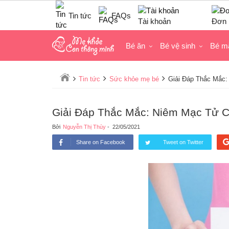
Tin tức
FAQs
Tài khoản
Đơn 
Bé ăn
Bé vệ sinh
Bé m
Tin tức
Sức khỏe mẹ bé
Giải Đáp Thắc Mắc:
Giải Đáp Thắc Mắc: Niêm Mạc Tử C
Bởi
Nguyễn Thị Thùy
-
22/05/2021
Share on Facebook
Tweet on Twitter