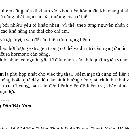
 chị em cũng nên đi khám sức khỏe tiền hôn nhân khi mang thai
ả năng phát hiện các bất thường của cơ thể.
 bởi nhiều yếu tố khác nhau. Vì thế, theo từng nguyên nhân 
 cao khả năng thụ thai cho chị em.
và tập luyện sau để cải thiện tình trạng bệnh:
hao bớt lượng estrogen trong cơ thể và duy trì cân nặng ở mức 
tiết ra hormone cân bằng.
thực phẩm có nguồn gốc từ đậu nành, các thực phẩm giàu vitami
mm
là phù hợp nhất cho việc thụ thai. Niêm mạc tử cung có liên
á mỏng hoặc quá dày đều làm ảnh hưởng đến quá trình thụ thai v
 mạc tử cung, bạn cần đến bệnh viện để kiểm tra, khắc phục 
uận lợi.
------
g Đầu Việt Nam
lex, Số 6 Lê Văn Thiêm, Thanh Xuân Trung, Thanh Xuân, Hà N