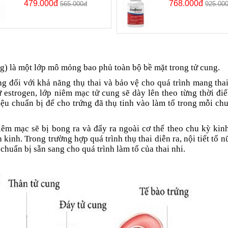
479.000đ
768.000đ
565.000đ
925.00
g) là một lớp mô mỏng bao phủ toàn bộ bề mặt trong tử cung.
ng đối với khả năng thụ thai và bảo vệ cho quá trình mang tha
estrogen, lớp niêm mạc tử cung sẽ dày lên theo từng thời đi
iệu chuẩn bị để cho trứng đã thụ tinh vào làm tổ trong mỗi ch
iêm mạc sẽ bị bong ra và đẩy ra ngoài cơ thể theo chu kỳ kin
inh. Trong trường hợp quá trình thụ thai diễn ra, nội tiết tố nữ
huẩn bị sẵn sang cho quá trình làm tổ của thai nhi.