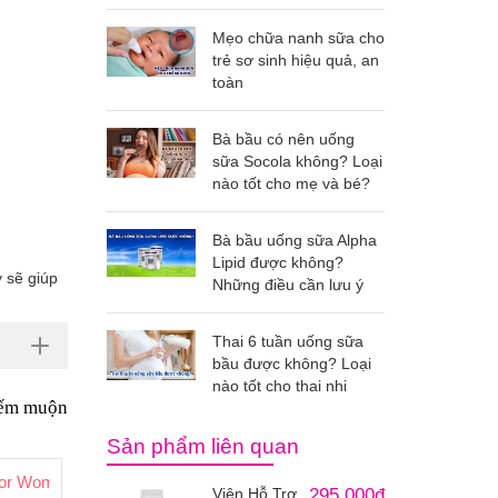
Mẹo chữa nanh sữa cho
trẻ sơ sinh hiệu quả, an
toàn
Bà bầu có nên uống
sữa Socola không? Loại
nào tốt cho mẹ và bé?
Bà bầu uống sữa Alpha
Lipid được không?
 sẽ giúp
Những điều cần lưu ý
Thai 6 tuần uống sữa
bầu được không? Loại
nào tốt cho thai nhi
hiếm muộn
Sản phẩm liên quan
ng Thụ Thai Của Úc
For Women Cho Nữ Giới
Viên Hỗ Trợ
295.000đ