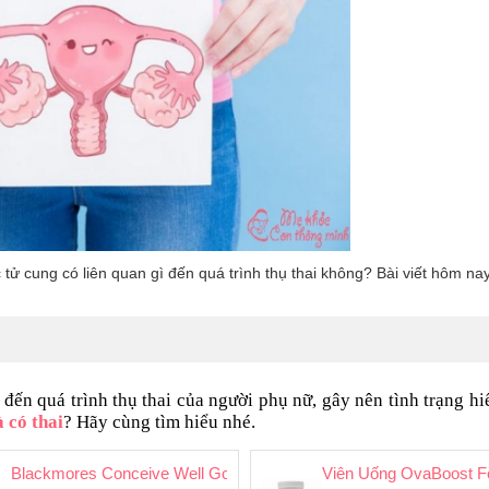
ử cung có liên quan gì đến quá trình thụ thai không? Bài viết hôm nay
ến quá trình thụ thai của người phụ nữ, gây nên tình trạng 
 có thai
? Hãy cùng tìm hiểu nhé.
ng thai tự nhiên
Blackmores Conceive Well Gold - Viên Uống Hỗ Trợ Tăng Khả Nă
Viên Uống OvaBoost 