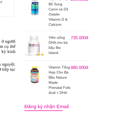
0đ
Bổ Sung
Canxi và D3
Ostelin
Vitamin D &
Calcium
Viên uống
735.000đ
i ở người
DHA cho bà
ểm cụ thể
bầu Bio
u kỳ kinh
Island
h nguyệt.
Vitamin Tổng
880.000đ
 tiếp tục
Hợp Cho Bà
Bầu Nature
Made
Prenatal Folic
Acid + DHA
Đăng ký nhận Email