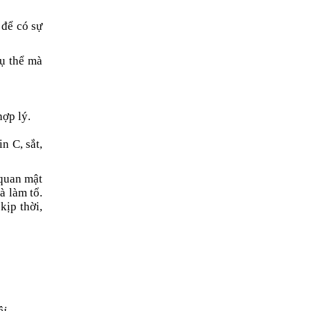
 để có sự
cụ thể mà
hợp lý.
n C, sắt,
 quan mật
à làm tổ.
kịp thời,
ội