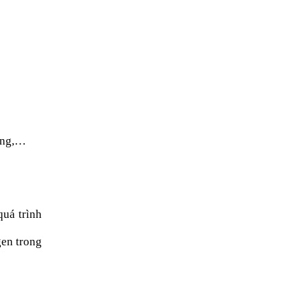
nang,…
quá trình
gen trong