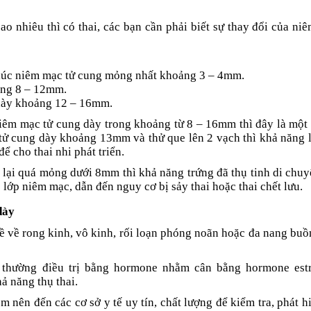
ao nhiêu thì có thai, các bạn cần phải biết sự thay đổi của ni
à lúc niêm mạc tử cung mỏng nhất khoảng 3 – 4mm.
ảng 8 – 12mm.
 dày khoảng 12 – 16mm.
iêm mạc tử cung dày trong khoảng từ 8 – 16mm thì đây là một
 tử cung dày khoảng 13mm và thử que lên 2 vạch thì khả năng 
ể cho thai nhi phát triển.
 lại quá mỏng dưới 8mm thì khả năng trứng đã thụ tinh di chuy
 lớp niêm mạc, dẫn đến nguy cơ bị sảy thai hoặc thai chết lưu.
dày
 về rong kinh, vô kinh, rối loạn phóng noãn hoặc đa nang buồ
n thường điều trị bằng hormone nhằm cân bằng hormone est
ả năng thụ thai.
 nên đến các cơ sở y tế uy tín, chất lượng để kiểm tra, phát h