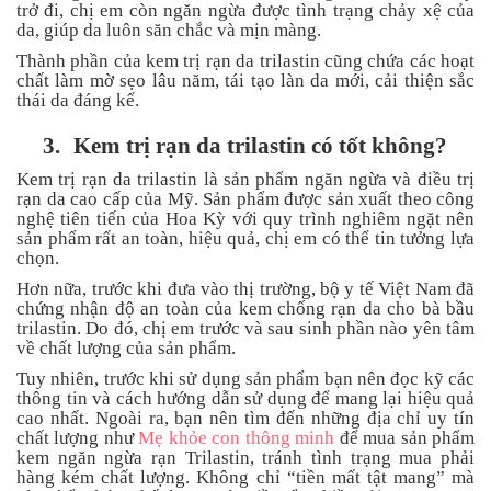
trở đi, chị em còn ngăn ngừa được tình trạng chảy xệ của
da, giúp da luôn săn chắc và mịn màng.
Thành phần của kem trị rạn da trilastin cũng chứa các hoạt
chất làm mờ sẹo lâu năm, tái tạo làn da mới, cải thiện sắc
thái da đáng kể.
3.
Kem trị rạn da trilastin có tốt không?
Kem trị rạn da trilastin là sản phẩm ngăn ngừa và điều trị
rạn da cao cấp của Mỹ. Sản phẩm được sản xuất theo công
nghệ tiên tiến của Hoa Kỳ với quy trình nghiêm ngặt nên
sản phẩm rất an toàn, hiệu quả, chị em có thể tin tưởng lựa
chọn.
Hơn nữa, trước khi đưa vào thị trường, bộ y tế Việt Nam đã
chứng nhận độ an toàn của kem chống rạn da cho bà bầu
trilastin. Do đó, chị em trước và sau sinh phần nào yên tâm
về chất lượng của sản phẩm.
Tuy nhiên, trước khi sử dụng sản phẩm bạn nên đọc kỹ các
thông tin và cách hướng dẫn sử dụng để mang lại hiệu quả
cao nhất. Ngoài ra, bạn nên tìm đến những địa chỉ uy tín
chất lượng như
Mẹ khỏe con thông minh
để mua sản phẩm
kem ngăn ngừa rạn Trilastin, tránh tình trạng mua phải
hàng kém chất lượng. Không chỉ “tiền mất tật mang” mà