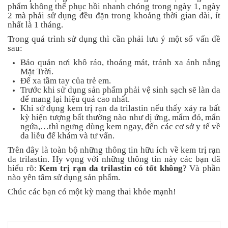
phẩm không thể phục hồi nhanh chóng trong ngày 1, ngày
2 mà phải sử dụng đều đặn trong khoảng thời gian dài, ít
nhất là 1 tháng.
Trong quá trình sử dụng thì cần phải lưu ý một số vấn đề
sau:
Bảo quản nơi khô ráo, thoáng mát, tránh xa ánh nắng
Mặt Trời.
Để xa tầm tay của trẻ em.
Trước khi sử dụng sản phẩm phải vệ sinh sạch sẽ làn da
để mang lại hiệu quả cao nhất.
Khi sử dụng kem trị rạn da trilastin nếu thấy xảy ra bất
kỳ hiện tượng bất thường nào như dị ứng, mẩm đỏ, mẩn
ngứa,…thì ngưng dùng kem ngay, đến các cơ sở y tế về
da liễu để khám và tư vấn.
Trên đây là toàn bộ những thông tin hữu ích về kem trị rạn
da trilastin. Hy vọng với những thông tin này các bạn đã
hiểu rõ:
Kem trị rạn da trilastin có tốt không
? Và phần
nào yên tâm sử dụng sản phẩm.
Chúc các bạn có một kỳ mang thai khỏe mạnh!