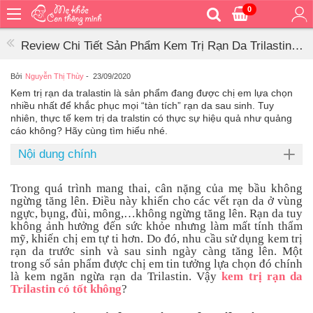
0
Trang
chủ
Review Chi Tiết Sản Phẩm Kem Trị Rạn Da Trilastin
Bé
Có Tốt Không?
ăn
Bởi
Nguyễn Thị Thùy
-
23/09/2020
Kem trị rạn da tralastin là sản phẩm đang được chị em lựa chọn
Bé
nhiều nhất để khắc phục mọi “tàn tích” rạn da sau sinh. Tuy
vệ
nhiên, thực tế kem trị da tralstin có thực sự hiệu quả như quảng
sinh
cáo không? Hãy cùng tìm hiểu nhé.
Bé
Nội dung chính
mặc
Bé
Trong quá trình mang thai, cân nặng của mẹ bầu không
đi
ngừng tăng lên. Điều này khiến cho các vết rạn da ở vùng
ra
ngực, bụng, đùi, mông,…không ngừng tăng lên. Rạn da tuy
ngoài
không ảnh hưởng đến sức khỏe nhưng làm mất tính thẩm
mỹ, khiến chị em tự ti hơn. Do đó, nhu cầu sử dụng kem trị
Bé
rạn da trước sinh và sau sinh ngày càng tăng lên. Một
ngủ
trong số sản phẩm được chị em tin tưởng lựa chọn đó chính
là kem ngăn ngừa rạn da Trilastin. Vậy
kem trị rạn da
Bé
Trilastin có tốt không
?
khỏe
&