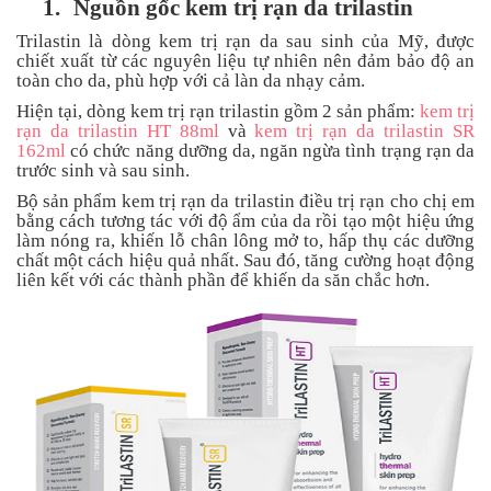
1.
Nguồn gốc kem trị rạn da trilastin
an
toàn
Trilastin là dòng kem trị rạn da sau sinh của Mỹ, được
chiết xuất từ các nguyên liệu tự nhiên nên đảm bảo độ an
Bé
toàn cho da, phù hợp với cả làn da nhạy cảm.
tắm
Hiện tại, dòng kem trị rạn trilastin gồm 2 sản phẩm:
kem trị
rạn da trilastin HT 88ml
và
kem trị rạn da trilastin SR
Bé
162ml
có chức năng dưỡng da, ngăn ngừa tình trạng rạn da
chơi
trước sinh và sau sinh.
mà
học
Bộ sản phẩm kem trị rạn da trilastin điều trị rạn cho chị em
bằng cách tương tác với độ ẩm của da rồi tạo một hiệu ứng
Dành
làm nóng ra, khiến lỗ chân lông mở to, hấp thụ các dưỡng
cho
chất một cách hiệu quả nhất. Sau đó, tăng cường hoạt động
mẹ
liên kết với các thành phần để khiến da săn chắc hơn.
Dành
cho
bố
Đồ
dùng
trong
nhà