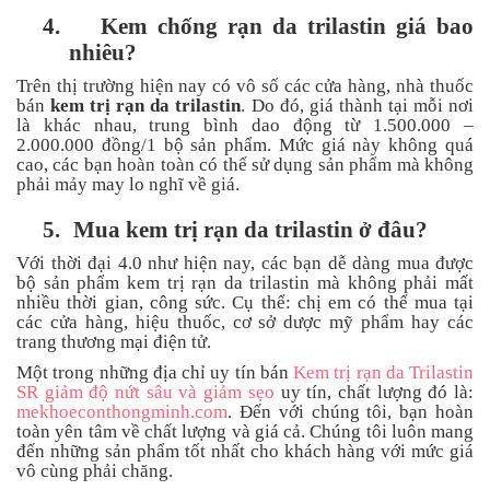
4.
Kem chống rạn da trilastin giá bao
nhiêu?
Trên thị trường hiện nay có vô số các cửa hàng, nhà thuốc
bán
kem trị rạn da trilastin
. Do đó, giá thành tại mỗi nơi
là khác nhau, trung bình dao động từ 1.500.000 –
2.000.000 đồng/1 bộ sản phẩm. Mức giá này không quá
cao, các bạn hoàn toàn có thể sử dụng sản phẩm mà không
phải mảy may lo nghĩ về giá.
5.
Mua kem trị rạn da trilastin ở đâu?
Với thời đại 4.0 như hiện nay, các bạn dễ dàng mua được
bộ sản phẩm kem trị rạn da trilastin mà không phải mất
nhiều thời gian, công sức. Cụ thể: chị em có thể mua tại
các cửa hàng, hiệu thuốc, cơ sở dược mỹ phẩm hay các
trang thương mại điện tử.
Một trong những địa chỉ uy tín bán
Kem trị rạn da Trilastin
SR giảm độ nứt sâu và giảm sẹo
uy tín, chất lượng đó là:
mekhoeconthongminh.com
. Đến với chúng tôi, bạn hoàn
toàn yên tâm về chất lượng và giá cả. Chúng tôi luôn mang
đến những sản phẩm tốt nhất cho khách hàng với mức giá
vô cùng phải chăng.