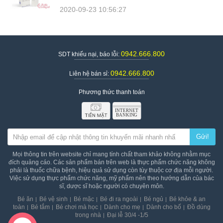
2020-09-23 10:56:27
0942.666.800
SDT khiếu nại, báo lỗi:
0942.666.800
Liên hệ bán sỉ:
Phương thức thanh toán
Gửi!
Mọi thông tin trên website chỉ mang tính chất tham khảo không nhằm mục
đích quảng cáo. Các sản phẩm bán trên web là thực phẩm chức năng không
phải là thuốc chữa bệnh, hiệu quả sử dụng còn tùy thuộc cơ địa mỗi người.
Việc sử dụng thực phẩm chức năng, mỹ phẩm nên theo hướng dẫn của bác
sĩ, dược sĩ hoặc người có chuyên môn.
Bé ăn
Bé vệ sinh
Bé mặc
Bé đi ra ngoài
Bé ngủ
Bé khỏe & an
toàn
Bé tắm
Bé chơi mà học
Dành cho mẹ
Dành cho bố
Đồ dùng
trong nhà
Đại lễ 30/4 -1/5