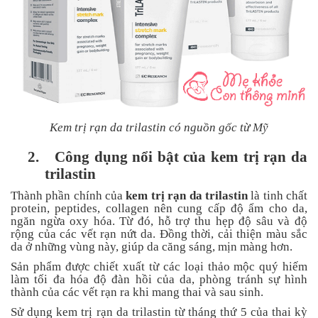
Tin
tức
FAQ
Kem trị rạn da trilastin có nguồn gốc từ Mỹ
2.
Công dụng nổi bật của kem trị rạn da
trilastin
Thành phần chính của
kem trị rạn da trilastin
là tinh chất
protein, peptides, collagen nên cung cấp độ ẩm cho da,
ngăn ngừa oxy hóa. Từ đó, hỗ trợ thu hẹp độ sâu và độ
rộng của các vết rạn nứt da. Đồng thời, cải thiện màu sắc
da ở những vùng này, giúp da căng sáng, mịn màng hơn.
Sản phẩm được chiết xuất từ các loại thảo mộc quý hiếm
làm tối đa hóa độ đàn hồi của da, phòng tránh sự hình
thành của các vết rạn ra khi mang thai và sau sinh.
Sử dụng kem trị rạn da trilastin từ tháng thứ 5 của thai kỳ