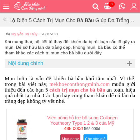
0
Trang
chủ
Lộ Diện 5 Cách Trị Mụn Cho Bà Bầu Giúp Da Trắng
Bé
Đẹp Không Tỳ Vết
ăn
Bởi
Nguyễn Thị Thùy
-
20/11/2021
Khi mang thai, nội tiết tố thay đổi khiến da bị rối loạn sắc tố gây ra
Bé
mụn. Để sở hữu làn da trắng đẹp, không mụn, bà bầu có thể
vệ
tham khảo các cách trị mụn cho bà bầu dưới đây.
sinh
Nội dung chính
Bé
mặc
Mụn luôn là vấn đề khiến bà bầu khổ tâm nhất. Vì thế,
Bé
trong bài viết này,
mekhoeconthongminh.com
muốn giới
đi
thiệu đến các bạn 5
cách trị mụn cho bà bầu
an toàn, hiệu
ra
quả nhất tại nhà. Các bạn hãy cùng tham khảo để có làn da
ngoài
trắng đẹp không tỳ vết nhé.
Bé
ngủ
Viên uống hỗ trợ bổ sung Collagen
Youtheory Type 1 2 & 3 của Mỹ
Bé
485.000đ
565.000đ
khỏe
&
Mua ngay
Cho vào giỏ