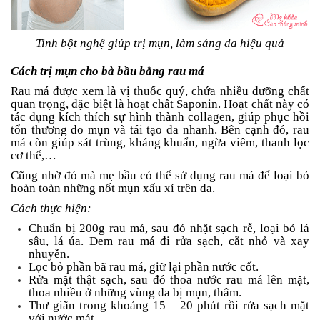
Tinh bột nghệ giúp trị mụn, làm sáng da hiệu quả
Cách trị mụn cho bà bầu bằng rau má
Rau má được xem là vị thuốc quý, chứa nhiều dưỡng chất
quan trọng, đặc biệt là hoạt chất Saponin. Hoạt chất này có
tác dụng kích thích sự hình thành collagen, giúp phục hồi
tổn thương do mụn và tái tạo da nhanh. Bên cạnh đó, rau
má còn giúp sát trùng, kháng khuẩn, ngừa viêm, thanh lọc
cơ thể,…
Cũng nhờ đó mà mẹ bầu có thể sử dụng rau má để loại bỏ
hoàn toàn những nốt mụn xấu xí trên da.
Cách thực hiện:
Chuẩn bị 200g rau má, sau đó nhặt sạch rễ, loại bỏ lá
sâu, lá úa. Đem rau má đi rửa sạch, cắt nhỏ và xay
nhuyễn.
Lọc bỏ phần bã rau má, giữ lại phần nước cốt.
Rửa mặt thật sạch, sau đó thoa nước rau má lên mặt,
thoa nhiều ở những vùng da bị mụn, thâm.
Thư giãn trong khoảng 15 – 20 phút rồi rửa sạch mặt
với nước mát.