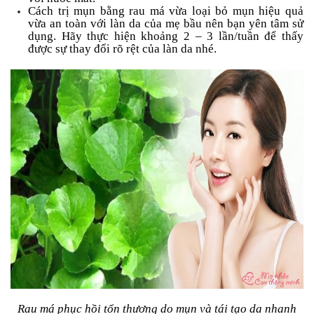
Cách trị mụn bằng rau má vừa loại bỏ mụn hiệu quả
vừa an toàn với làn da của mẹ bầu nên bạn yên tâm sử
dụng. Hãy thực hiện khoảng 2 – 3 lần/tuần để thấy
được sự thay đổi rõ rệt của làn da nhé.
Rau má phục hồi tổn thương do mụn và tái tạo da nhanh