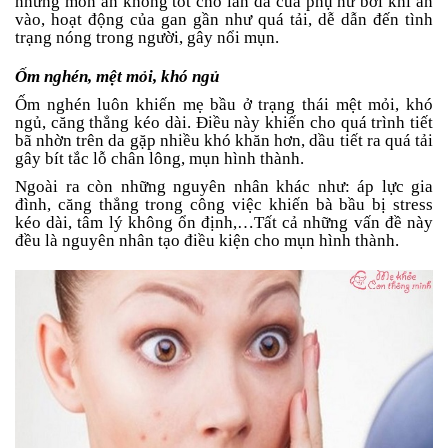
những món ăn không tốt cho làn da của phụ nữ bởi khi ăn
Tin
vào, hoạt động của gan gần như quá tải, dễ dẫn đến tình
tức
trạng nóng trong người, gây nổi mụn.
Ốm nghén, mệt mỏi, khó ngủ
FAQ
Ốm nghén luôn khiến mẹ bầu ở trạng thái mệt mỏi, khó
ngủ, căng thẳng kéo dài. Điều này khiến cho quá trình tiết
bã nhờn trên da gặp nhiều khó khăn hơn, dầu tiết ra quá tải
gây bít tắc lỗ chân lông, mụn hình thành.
Ngoài ra còn những nguyên nhân khác như: áp lực gia
đình, căng thẳng trong công việc khiến bà bầu bị stress
kéo dài, tâm lý không ổn định,…Tất cả những vấn đề này
đều là nguyên nhân tạo điều kiện cho mụn hình thành.