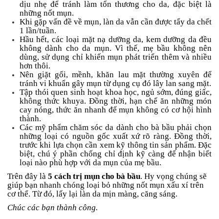
dịu nhẹ để tránh làm tổn thương cho da, đặc biệt là
những nốt mụn.
Khi gặp vấn đề về mụn, làn da vẫn cần được tẩy da chết
1 lần/tuần.
Hầu hết, các loại mặt nạ dưỡng da, kem dưỡng da đều
không dành cho da mụn. Vì thế, mẹ bầu không nên
dùng, sử dụng chỉ khiến mụn phát triển thêm và nhiều
hơn thôi.
Nên giặt gối, mềnh, khăn lau mặt thường xuyên để
tránh vi khuẩn gây mụn từ dụng cụ đó lây lan sang mặt.
Tập thói quen sinh hoạt khoa học, ngủ sớm, đúng giấc,
không thức khuya. Đồng thời, hạn chế ăn những món
cay nóng, thức ăn nhanh để mụn không có cơ hội hình
thành.
Các mỹ phẩm chăm sóc da dành cho bà bầu phải chọn
những loại có nguồn gốc xuất xứ rõ ràng. Đồng thời,
trước khi lựa chọn cần xem kỹ thông tin sản phẩm. Đặc
biệt, chú ý phần chống chỉ định kỹ càng để nhận biết
loại nào phù hợp với da mụn của mẹ bầu.
Trên đây là
5 cách trị mụn cho bà bầu
. Hy vọng chúng sẽ
giúp bạn nhanh chóng loại bỏ những nốt mụn xấu xí trên
cơ thể. Từ đó, lấy lại làn da mịn màng, căng sáng.
Chúc các bạn thành công.