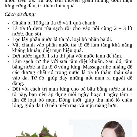
nhờn trên da. Từ đó, làm thuyên giảm những đốm mụn
lưng cứng đầu, trị thâm hiệu quả.
Cách sử dụng:
Chuẩn bị 100g lá tía tô và 1 quả chanh.
Lá tía tô đem rửa sạch rồi cho vào nồi cùng 2 – 3 lít
nước, đun sôi.
Lọc lấy phần nước lá tía tô, loại bỏ phần bã đi.
Vắt chanh vào phần nước tía tô để làm tăng khả năng
kháng khuẩn, diệt mụn hiệu quả.
Đợi nước nguội 1 xíu thì pha với nước lạnh để tắm.
Làm sạch cơ thể với sữa tắm diệt khuẩn. Sau đó, tắm
bằng nước lá tía tô ở vùng lưng. Massage nhẹ nhàng để
các dưỡng chất có trong nước lá tía tô thẩm thấu sâu
vào da. Từ đó, giúp đẩy những nốt mụn ra ngoài dễ
dàng.
Đối với cách trị mụn lưng cho bà bầu bằng nước lá tía
tô này, bạn nên áp dụng mỗi ngày hoặc 1 ngày tắm 1
lần để loại bỏ mụn. Đồng thời, giúp thu nhỏ lỗ chân
lông, giúp da trở nên mềm mại và mịn màng hơn.