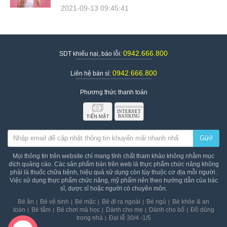
2021-09-13 09:45:41
0942.666.800
SDT khiếu nại, báo lỗi:
0942.666.800
Liên hệ bán sỉ:
Phương thức thanh toán
Gửi!
Mọi thông tin trên website chỉ mang tính chất tham khảo không nhằm mục
đích quảng cáo. Các sản phẩm bán trên web là thực phẩm chức năng không
phải là thuốc chữa bệnh, hiệu quả sử dụng còn tùy thuộc cơ địa mỗi người.
Việc sử dụng thực phẩm chức năng, mỹ phẩm nên theo hướng dẫn của bác
sĩ, dược sĩ hoặc người có chuyên môn.
Bé ăn
Bé vệ sinh
Bé mặc
Bé đi ra ngoài
Bé ngủ
Bé khỏe & an
toàn
Bé tắm
Bé chơi mà học
Dành cho mẹ
Dành cho bố
Đồ dùng
trong nhà
Đại lễ 30/4 -1/5