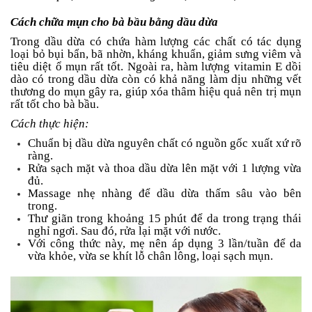
Cách chữa mụn cho bà bầu bằng dầu dừa
Trong dầu dừa có chứa hàm lượng các chất có tác dụng
loại bỏ bụi bẩn, bã nhờn, kháng khuẩn, giảm sưng viêm và
tiêu diệt ổ mụn rất tốt. Ngoài ra, hàm lượng vitamin E dồi
dào có trong dầu dừa còn có khả năng làm dịu những vết
thương do mụn gây ra, giúp xóa thâm hiệu quả nên trị mụn
rất tốt cho bà bầu.
Cách thực hiện:
Chuẩn bị dầu dừa nguyên chất có nguồn gốc xuất xứ rõ
ràng.
Rửa sạch mặt và thoa dầu dừa lên mặt với 1 lượng vừa
đủ.
Massage nhẹ nhàng để dầu dừa thấm sâu vào bên
trong.
Thư giãn trong khoảng 15 phút để da trong trạng thái
nghỉ ngơi. Sau đó, rửa lại mặt với nước.
Với công thức này, mẹ nên áp dụng 3 lần/tuần để da
vừa khỏe, vừa se khít lỗ chân lông, loại sạch mụn.