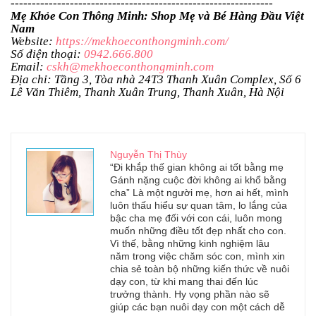
--------------------------------------------------------------
Mẹ Khỏe Con Thông Minh: Shop Mẹ và Bé Hàng Đầu Việt
Nam
Website:
https://mekhoeconthongminh.com/
Số điện thoại:
0942.666.800
Email:
cskh@mekhoeconthongminh.com
Địa chỉ: Tầng 3, Tòa nhà 24T3 Thanh Xuân Complex, Số 6
Lê Văn Thiêm, Thanh Xuân Trung, Thanh Xuân, Hà Nội
Nguyễn Thị Thùy
“Đi khắp thế gian không ai tốt bằng mẹ
Gánh nặng cuộc đời không ai khổ bằng
cha” Là một người mẹ, hơn ai hết, mình
luôn thấu hiểu sự quan tâm, lo lắng của
bậc cha mẹ đối với con cái, luôn mong
muốn những điều tốt đẹp nhất cho con.
Vì thế, bằng những kinh nghiệm lâu
năm trong việc chăm sóc con, mình xin
chia sẻ toàn bộ những kiến thức về nuôi
dạy con, từ khi mang thai đến lúc
trưởng thành. Hy vọng phần nào sẽ
giúp các bạn nuôi dạy con một cách dễ