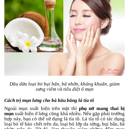
Dầu dừa loại bỏ bụi bẩn, bã nhờn, kháng khuẩn, giảm
sưng viêm và tiêu diệt ổ mụn
Cách trị mụn lưng cho bà bầu bằng lá tía tô
Ngoài mụn xuất hiện trên mặt thì
phụ nữ mang thai bị
mụn
xuất hiện ở lưng cũng khá nhiều. Nếu gặp phải trường
hợp này, bạn có thể sử dụng lá tía tô. Lá tía tô có tác dụng
loại bỏ tế bào chết trên da, loại bỏ lớp da sừng, bụi bẩn, bã