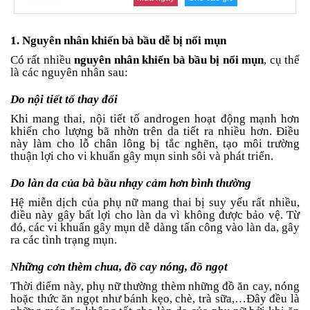
an
toàn
1. Nguyên nhân khiến bà bầu dễ bị nổi mụn
Bé
tắm
Có rất nhiều
nguyên nhân khiến bà bầu bị nổi mụn
, cụ thể
là các nguyên nhân sau:
Bé
chơi
Do nội tiết tố thay đổi
mà
Khi mang thai, nội tiết tố androgen hoạt động mạnh hơn
học
khiến cho lượng bã nhờn trên da tiết ra nhiều hơn. Điều
này làm cho lỗ chân lông bị tắc nghẽn, tạo môi trường
Dành
thuận lợi cho vi khuẩn gây mụn sinh sôi và phát triển.
cho
mẹ
Do làn da của bà bầu nhạy cảm hơn bình thường
Dành
Hệ miễn dịch của phụ nữ mang thai bị suy yếu rất nhiều,
cho
điều này gây bất lợi cho làn da vì không được bảo vệ. Từ
bố
đó, các vi khuẩn gây mụn dễ dàng tấn công vào làn da, gây
ra các tình trạng mụn.
Đồ
dùng
Những cơn thèm chua, đồ cay nóng, đồ ngọt
trong
nhà
Thời điểm này, phụ nữ thường thèm những đồ ăn cay, nóng
hoặc thức ăn ngọt như bánh kẹo, chè, trà sữa,…Đây đều là