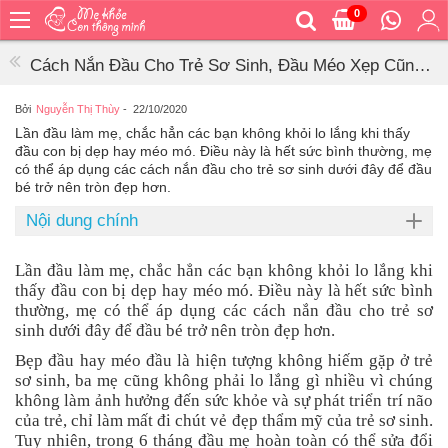
0
Trang
chủ
Cách Nắn Đầu Cho Trẻ Sơ Sinh, Đầu Méo Xẹp Cũng
Bé
Tròn Vành Vạch
ăn
Bởi
Nguyễn Thị Thùy
-
22/10/2020
Lần đầu làm mẹ, chắc hẳn các bạn không khỏi lo lắng khi thấy
Bé
đầu con bị dẹp hay méo mó. Điều này là hết sức bình thường, mẹ
vệ
có thể áp dụng các cách nắn đầu cho trẻ sơ sinh dưới đây để đầu
sinh
bé trở nên tròn đẹp hơn.
Bé
Nội dung chính
mặc
Bé
Lần đầu làm mẹ, chắc hẳn các bạn không khỏi lo lắng khi
đi
thấy đầu con bị dẹp hay méo mó. Điều này là hết sức bình
ra
thường, mẹ có thể áp dụng các cách nắn đầu cho trẻ sơ
ngoài
sinh dưới đây để đầu bé trở nên tròn đẹp hơn.
Bé
Bẹp đầu hay méo đầu là hiện tượng không hiếm gặp ở trẻ
ngủ
sơ sinh, ba mẹ cũng không phải lo lắng gì nhiều vì chúng
không làm ảnh hưởng đến sức khỏe và sự phát triển trí não
Bé
của trẻ, chỉ làm mất đi chút vẻ đẹp thẩm mỹ của trẻ sơ sinh.
khỏe
Tuy nhiên, trong 6 tháng đầu mẹ hoàn toàn có thể sửa đổi
&