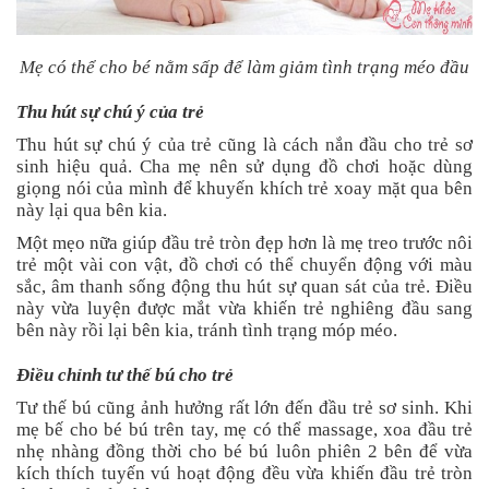
Mẹ có thể cho bé nằm sấp để làm giảm tình trạng méo đầu
Thu hút sự chú ý của trẻ
Thu hút sự chú ý của trẻ cũng là cách nắn đầu cho trẻ sơ
sinh hiệu quả. Cha mẹ nên sử dụng đồ chơi hoặc dùng
giọng nói của mình để khuyến khích trẻ xoay mặt qua bên
này lại qua bên kia.
Một mẹo nữa giúp đầu trẻ tròn đẹp hơn là mẹ treo trước nôi
trẻ một vài con vật, đồ chơi có thể chuyển động với màu
sắc, âm thanh sống động thu hút sự quan sát của trẻ. Điều
này vừa luyện được mắt vừa khiến trẻ nghiêng đầu sang
bên này rồi lại bên kia, tránh tình trạng móp méo.
Điều chỉnh tư thế bú cho trẻ
Tư thế bú cũng ảnh hưởng rất lớn đến đầu trẻ sơ sinh. Khi
mẹ bế cho bé bú trên tay, mẹ có thể massage, xoa đầu trẻ
nhẹ nhàng đồng thời cho bé bú luôn phiên 2 bên để vừa
kích thích tuyến vú hoạt động đều vừa khiến đầu trẻ tròn