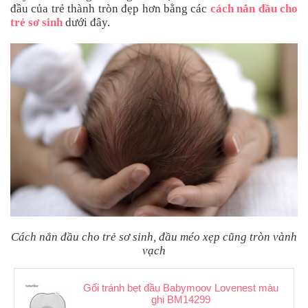
đầu của trẻ thành tròn đẹp hơn bằng các
cách nắn đầu cho
an
toàn
trẻ sơ sinh
dưới đây.
Bé
tắm
Bé
chơi
mà
học
Dành
cho
mẹ
Dành
cho
bố
Cách nắn đầu cho trẻ sơ sinh, đầu méo xẹp cũng tròn vành
Đồ
vạch
dùng
trong
nhà
Gối tránh bẹt đầu Babymoov Lovenest màu
ghi BM14299