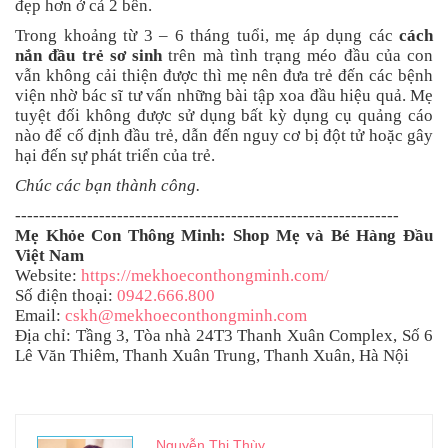
đẹp hơn ở cả 2 bên.
Trong khoảng từ 3 – 6 tháng tuổi, mẹ áp dụng các
cách
nắn đầu trẻ sơ sinh
trên mà tình trạng méo đầu của con
vẫn không cải thiện được thì mẹ nên đưa trẻ đến các bệnh
viện nhờ bác sĩ tư vấn những bài tập xoa đầu hiệu quả. Mẹ
tuyệt đối không được sử dụng bất kỳ dụng cụ quảng cáo
nào để cố định đầu trẻ, dẫn đến nguy cơ bị đột tử hoặc gây
hại đến sự phát triển của trẻ.
Chúc các bạn thành công.
----------------------------------------------------------------
Mẹ Khỏe Con Thông Minh: Shop Mẹ và Bé Hàng Đầu
Việt Nam
Website:
https://mekhoeconthongminh.com/
Số điện thoại:
0942.666.800
Email:
cskh@mekhoeconthongminh.com
Địa chỉ: Tầng 3, Tòa nhà 24T3 Thanh Xuân Complex, Số 6
Lê Văn Thiêm, Thanh Xuân Trung, Thanh Xuân, Hà Nội
Nguyễn Thị Thùy