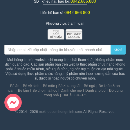
0942.666.800
SDT khiếu nại, báo lỗi:
0942.666.800
Liên hệ bán sỉ:
Phương thức thanh toán
Gửi!
Mọi thông tin trên website chỉ mang tính chất tham khảo không nhằm mục
đích quảng cáo. Các sản phẩm bán trên web là thực phẩm chức năng không
phải là thuốc chữa bệnh, hiệu quả sử dụng còn tùy thuộc cơ địa mỗi người.
Việc sử dụng thực phẩm chức năng, mỹ phẩm nên theo hướng dẫn của bác
sĩ, dược sĩ hoặc người có chuyên môn.
Bé ăn
Bé vệ sinh
Bé mặc
Bé đi ra ngoài
Bé ngủ
Bé khỏe & an
toàn
Bé tắm
Bé chơi mà học
Dành cho mẹ
Dành cho bố
Đồ dùng
trong nhà
Đại lễ 30/4 -1/5
© 2014 - 2026
mekhoeconthongminh.com
. All Rights Reserved