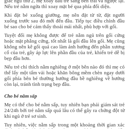
giấc ngủ thứ 2, mẹ xoay đầu trẻ sang bên trái và ngược lại.
Nếu trẻ nằm ngửa thì xoay mặt bé qua phía đối diện.
Khi đặt bé xuống giường, mẹ nên đặt từ từ, đặt người
xuống trước sau đó mới đến đầu. Tiếp tục điều chỉnh đầu
bé sao cho bé cảm thấy thoải mái nhất, phù hợp với gối.
Tuyệt đối mẹ không được để trẻ nằm ngủ trên gối cứng
hoặc mặt phẳng cứng, tốt nhất là gối đầu lên gối. Mẹ cũng
không nên kê gối quá cao làm ảnh hưởng đến phần xương
cổ của trẻ, gây áp lực lên phần đầu của trẻ, khiến trẻ dễ bị
bẹp đầu hơn.
Nếu trẻ chỉ thích nằm nghiêng ở một bên nào đó thì mẹ có
thể lấy một tấm vải hoặc khăn bông mềm chèn ngay dưới
gối phía bên bé thường hướng đầu bề nghiêng về hướng
còn lại, tránh tình trạng bẹp đầu.
Cho bé nằm sấp
Mẹ có thể cho bé nằm sấp, tuy nhiên bạn phải giám sát trẻ
24/24h bởi trẻ nằm sấp quá lâu có thể gây ra chứng đột tử
khi ngủ ở trẻ sơ sinh.
Tuy nhiên, việc nằm sấp trong một khoảng thời gian xác