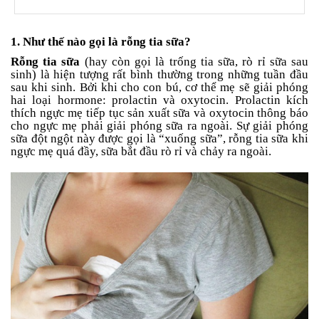
an
toàn
1. Như thế nào gọi là rỗng tia sữa?
Bé
tắm
Rỗng tia sữa
(hay còn gọi là trống tia sữa, rò rỉ sữa sau
sinh) là hiện tượng rất bình thường trong những tuần đầu
Bé
sau khi sinh. Bởi khi cho con bú, cơ thể mẹ sẽ giải phóng
chơi
hai loại hormone: prolactin và oxytocin. Prolactin kích
mà
thích ngực mẹ tiếp tục sản xuất sữa và oxytocin thông báo
học
cho ngực mẹ phải giải phóng sữa ra ngoài. Sự giải phóng
sữa đột ngột này được gọi là “xuống sữa”, rỗng tia sữa khi
Dành
ngực mẹ quá đầy, sữa bắt đầu rò rỉ và chảy ra ngoài.
cho
mẹ
Dành
cho
bố
Đồ
dùng
trong
nhà