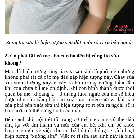
Tin
tức
FAQ
Rỗng tia sữa là hiện tượng sữa đột ngột rò rỉ ra bên ngoài
2. Có phải tất cả mẹ cho con bú đều bị rỗng tia sữa
không?
Mặc dù hiện tượng rỗng tia sữa sau sinh là phổ biến nhưng
không phải tất cả các mẹ đều gặp hiện tượng này. Chảy sữa
sau sinh thường xuyên xảy ra hơn trong những tuần đầu
khi con chưa bú mẹ ổn định. Khi con hình thành được thói
quen bú mẹ, khoảng 2 – 3 tháng tuổi, ngực của mẹ sẽ hiểu
được nhu cầu cần phải sản xuất bao nhiêu sữa và khi nào
cần phải sản xuất sữa thì hiện tượng rò rỉ sữa ra ngoài sẽ ít
hơn hoặc có thể dừng lại hoàn toàn.
Bên cạnh đó, nội tiết tố trong cơ thể mẹ cũng có thể đáp
ứng lại với âm thanh và mùi của em bé. Khi em bé khóc
hoặc mẹ nghĩ về việc cho em bé bú thì chúng sẽ kích hoạt
hiện tượng “xuống sữa”. Việc rò rỉ sữa sau sinh này là bình