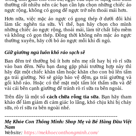
thường rất nhiều nên các bạn cần lựa chọn những chiếc áo
ngực rộng, không có gọng để ngực trở nên thoải mái hơn.
Hơn nữa, việc mặc áo ngực có gọng thép ở dưới đôi khi
làm tắc nghẽn tia sữa. Vì thế, bạn hãy chọn cho mình
những chiếc áo ngực rộng, thoải mái, làm từ chất liệu mềm
và không có gọn thép. Đồng thời không nên mặc áo ngực
thường xuyên, hãy cởi bỏ áo ngực mỗi khi đi ngủ.
Giữ giường ngủ luôn khô ráo sạch sẽ
Ban đêm trẻ thường bú ít hơn nên mẹ rất hay bị rò rỉ sữa
vào ban đêm. Nếu bạn đang gặp phải trường hợp này thì
hãy đặt một chiếc khăn tắm hoặc khăn cho con bú lên tấm
ga trải giường. Nó sẽ giúp bảo vệ đệm, ga trải giường và
gối khô ráo. Hoặc có thể mặt một tấm lót thấm sữa và để
vài cái bên cạnh giường để tránh rò rỉ sữa ra bên ngoài.
Trên đây là một số
cách chữa rỗng tia sữa
. Bạn hãy tham
khảo để làm giảm đi cảm giác lo lắng, khó chịu khi bị chảy
sữa, rò rỉ sữa ra bên ngoài nhé.
--------------------------------------------------------------
Mẹ Khỏe Con Thông Minh: Shop Mẹ và Bé Hàng Đầu Việt
Nam
Website:
https://mekhoeconthongminh.com/