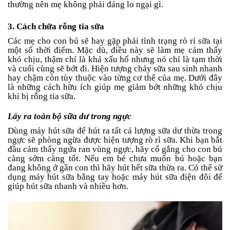
thường nên mẹ không phải đáng lo ngại gì.
3. Cách chữa rỗng tia sữa
Các mẹ cho con bú sẽ hay gặp phải tình trạng rò rỉ sữa tại
một số thời điểm. Mặc dù, điều này sẽ làm mẹ cảm thấy
khó chịu, thậm chí là khá xấu hổ nhưng nó chỉ là tạm thời
và cuối cùng sẽ bớt đi. Hiện tượng chảy sữa sau sinh nhanh
hay chậm còn tùy thuộc vào từng cơ thể của mẹ. Dưới đây
là những cách hữu ích giúp mẹ giảm bớt những khó chịu
khi bị rỗng tia sữa.
Lấy ra toàn bộ sữa dư trong ngực
Dùng máy hút sữa để hút ra tất cả lượng sữa dư thừa trong
ngực sẽ phòng ngừa được hiện tượng rò rì sữa. Khi bạn bắt
đầu cảm thấy ngứa ran vùng ngực, hãy cố gắng cho con bú
càng sớm càng tốt. Nếu em bé chưa muốn bú hoặc bạn
đang không ở gần con thì hãy hút hết sữa thừa ra. Có thể sử
dụng máy hút sữa bằng tay hoặc máy hút sữa điện đôi để
giúp hút sữa nhanh và nhiều hơn.