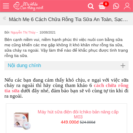
0
Trang
chủ
Mách Mẹ 6 Cách Chữa Rỗng Tia Sữa An Toàn, Sạch
Bé
Sẽ Sau Sinh
ăn
Bởi
Nguyễn Thị Thùy
-
10/08/2021
Bên cạnh niềm vui, niềm hạnh phúc thì việc nuôi con bằng sữa
Bé
mẹ cũng khiến các mẹ gặp không ít khó khăn như rỗng tia sữa,
vệ
sữa chảy ra ngoài. Vậy làm thế nào để khắc phục được tình trạng
sinh
rỗng tia sữa.
Bé
Nội dung chính
mặc
Bé
Nếu các bạn đang cảm thấy khó chịu, e ngại với việc sữa
đi
chảy ra ngoài thì hãy cùng tham khảo 6
cách chữa rỗng
ra
tia sữa
dưới đây nhé, đảm bảo bạn sẽ vô cùng tự tin khi đi
ngoài
ra ngoài.
Bé
ngủ
Máy hút sữa điện đôi Ichiko bản nâng cấp
M03
Bé
449.000đ
524.000đ
khỏe
&