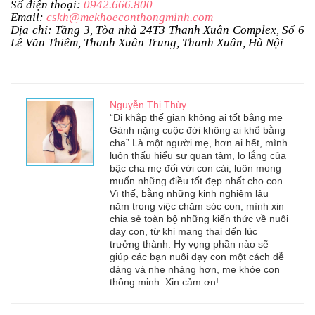
Số điện thoại:
0942.666.800
Email:
cskh@mekhoeconthongminh.com
Địa chỉ: Tầng 3, Tòa nhà 24T3 Thanh Xuân Complex, Số 6
Lê Văn Thiêm, Thanh Xuân Trung, Thanh Xuân, Hà Nội
Nguyễn Thị Thùy
“Đi khắp thế gian không ai tốt bằng mẹ
Gánh nặng cuộc đời không ai khổ bằng
cha” Là một người mẹ, hơn ai hết, mình
luôn thấu hiểu sự quan tâm, lo lắng của
bậc cha mẹ đối với con cái, luôn mong
muốn những điều tốt đẹp nhất cho con.
Vì thế, bằng những kinh nghiệm lâu
năm trong việc chăm sóc con, mình xin
chia sẻ toàn bộ những kiến thức về nuôi
dạy con, từ khi mang thai đến lúc
trưởng thành. Hy vọng phần nào sẽ
giúp các bạn nuôi dạy con một cách dễ
dàng và nhẹ nhàng hơn, mẹ khỏe con
thông minh. Xin cảm ơn!