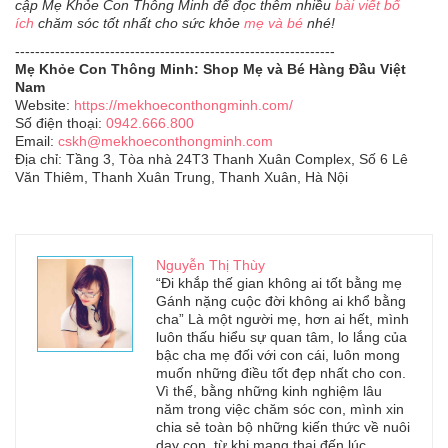
cập Mẹ Khỏe Con Thông Minh để đọc thêm nhiều
bài viết bổ
ích
chăm sóc tốt nhất cho sức khỏe
mẹ và bé
nhé!
----------------------------------------------------------------
Mẹ Khỏe Con Thông Minh: Shop Mẹ và Bé Hàng Đầu Việt
Nam
Website:
https://mekhoeconthongminh.com/
Số điện thoại:
0942.666.800
Email:
cskh@mekhoeconthongminh.com
Địa chỉ: Tầng 3, Tòa nhà 24T3 Thanh Xuân Complex, Số 6 Lê
Văn Thiêm, Thanh Xuân Trung, Thanh Xuân, Hà Nội
Nguyễn Thị Thùy
“Đi khắp thế gian không ai tốt bằng mẹ
Gánh nặng cuộc đời không ai khổ bằng
cha” Là một người mẹ, hơn ai hết, mình
luôn thấu hiểu sự quan tâm, lo lắng của
bậc cha mẹ đối với con cái, luôn mong
muốn những điều tốt đẹp nhất cho con.
Vì thế, bằng những kinh nghiệm lâu
năm trong việc chăm sóc con, mình xin
chia sẻ toàn bộ những kiến thức về nuôi
dạy con, từ khi mang thai đến lúc