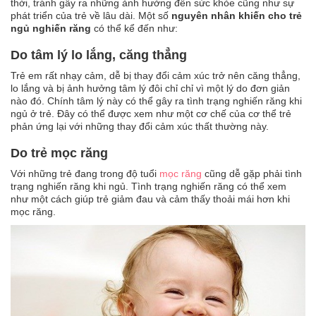
thời, tránh gây ra những ảnh hưởng đến sức khỏe cũng như sự
an
phát triển của trẻ về lâu dài. Một số
nguyên nhân khiến cho trẻ
toàn
ngủ nghiến răng
có thể kể đến như:
Bé
Do tâm lý lo lắng, căng thẳng
tắm
Trẻ em rất nhạy cảm, dễ bị thay đổi cảm xúc trở nên căng thẳng,
Bé
lo lắng và bị ảnh hưởng tâm lý đôi chỉ chỉ vì một lý do đơn giản
chơi
nào đó. Chính tâm lý này có thể gây ra tình trạng nghiến răng khi
mà
ngủ ở trẻ. Đây có thể được xem như một cơ chế của cơ thể trẻ
học
phản ứng lại với những thay đổi cảm xúc thất thường này.
Dành
Do trẻ mọc răng
cho
mẹ
Với những trẻ đang trong độ tuổi
mọc răng
cũng dễ gặp phải tình
trạng nghiến răng khi ngủ. Tình trạng nghiến răng có thể xem
Dành
như một cách giúp trẻ giảm đau và cảm thấy thoải mái hơn khi
cho
mọc răng.
bố
Đồ
dùng
trong
nhà