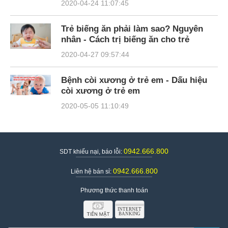
2020-04-24 11:07:45
Trẻ biếng ăn phải làm sao? Nguyên
nhân - Cách trị biếng ăn cho trẻ
2020-04-27 09:57:44
Bệnh còi xương ở trẻ em - Dấu hiệu
còi xương ở trẻ em
2020-05-05 11:10:49
0942.666.800
SDT khiếu nại, báo lỗi:
0942.666.800
Liên hệ bán sỉ:
Phương thức thanh toán