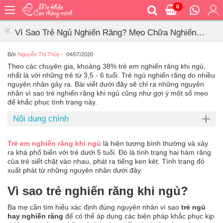
0
Trang
chủ
Vì Sao Trẻ Ngủ Nghiến Răng? Mẹo Chữa Nghiến
Bé
Răng Khi Ngủ Hiệu Quả
ăn
Bởi
Nguyễn Thị Thùy
-
04/07/2020
Theo các chuyên gia, khoảng 38% trẻ em nghiến răng khi ngủ,
Bé
nhất là với những trẻ từ 3,5 - 6 tuổi. Trẻ ngủ nghiến răng do nhiều
vệ
nguyên nhân gây ra. Bài viết dưới đây sẽ chỉ ra những nguyên
sinh
nhân vì sao trẻ nghiến răng khi ngủ cũng như gợi ý một số mẹo
để khắc phục tình trạng này.
Bé
mặc
Nội dung chính
Bé
đi
Trẻ em nghiến răng khi ngủ
là hiện tượng bình thường và xảy
ra
ra khá phổ biến với trẻ dưới 5 tuổi. Đó là tình trạng hai hàm răng
ngoài
của trẻ siết chặt vào nhau, phát ra tiếng ken két. Tình trạng đó
xuất phát từ những nguyên nhân dưới đây.
Bé
ngủ
Vì sao trẻ nghiến răng khi ngủ?
Bé
Ba mẹ cần tìm hiểu xác định đúng nguyên nhân vì sao
trẻ ngủ
khỏe
hay nghiến răng
để có thể áp dụng các biện pháp khắc phục kịp
&