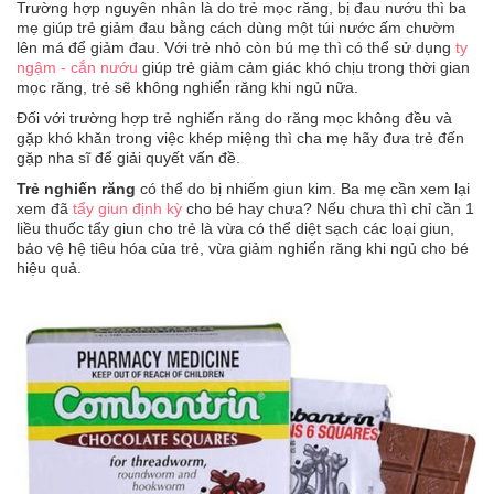
Trường hợp nguyên nhân là do trẻ mọc răng, bị đau nướu thì ba
mẹ giúp trẻ giảm đau bằng cách dùng một túi nước ấm chườm
lên má để giảm đau. Với trẻ nhỏ còn bú mẹ thì có thể sử dụng
ty
ngậm - cắn nướu
giúp trẻ giảm cảm giác khó chịu trong thời gian
mọc răng, trẻ sẽ không nghiến răng khi ngủ nữa.
Đối với trường hợp trẻ nghiến răng do răng mọc không đều và
gặp khó khăn trong việc khép miệng thì cha mẹ hãy đưa trẻ đến
gặp nha sĩ để giải quyết vấn đề.
Trẻ nghiến răng
có thể do bị nhiếm giun kim. Ba mẹ cần xem lại
xem đã
tẩy giun định kỳ
cho bé hay chưa? Nếu chưa thì chỉ cần 1
liều thuốc tẩy giun cho trẻ là vừa có thể diệt sạch các loại giun,
bảo vệ hệ tiêu hóa của trẻ, vừa giảm nghiến răng khi ngủ cho bé
hiệu quả.