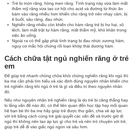
Trẻ bị mòn răng, hỏng men răng: Tình trạng này vừa làm mất
thẩm mỹ răng vừa tạo cơ hội cho acid và đường từ thức ăn
bám vào răng nhiều hơn khiến cho răng trở nên nhạy cảm, bị
ê buốt, sâu răng, đau nhức.
Nghiến răng nhiều còn khiến cho hàm răng trẻ bị hư hại, xô
lệch, làm mất trật tự hàm răng, mất thẩm mỹ, khó khăn trong
việc ăn uống.
Ngoài ra có thể gặp phải tình trạng bị đau nhức xương hàm,
nguy cơ mắc hội chứng rối loạn khớp thái dương hàm.
Cách chữa tật ngủ nghiến răng ở trẻ
em
Để giúp trẻ nhanh chóng chữa khỏi chứng nghiến răng khi ngủ thì
ba mẹ cần phải tìm hiểu và xác định đúng nguyên nhân khiến cho
trẻ nghiến răng khi ngủ ở trẻ là gì và điều trị theo nguyên nhân
đó.
Nếu như nguyên nhân trẻ nghiến răng là do trẻ bị căng thẳng hay
lo lắng vấn đề nào đó, có thể liên quan đến học tập hay mối quan
hệ bạn bè thì ba mẹ hãy giúp trẻ được thư giãn, chia sẻ áp lực
với trẻ bằng cách cùng trẻ giải quyết các vấn đề và trước giờ đi
ngủ thì không nên tạo áp lực gì cho trẻ và nên trò chuyện với trẻ,
giúp trẻ dễ đi vào giấc ngủ ngon và sâu hơn.