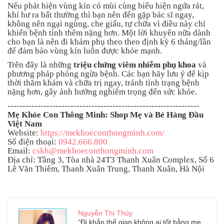
Nếu phát hiện vùng kín có mùi cùng biểu hiện ngứa rát,
khí hư ra bất thường thì bạn nên đến gặp bác sĩ ngay,
không nên ngại ngùng, che giấu, tự chữa vì điều này chỉ
khiến bệnh tình thêm nặng hơn. Một lời khuyên nữa dành
cho bạn là nên đi khám phụ theo theo định kỳ 6 tháng/lần
để đảm bảo vùng kín luôn được khỏe mạnh.
Trên đây là những
triệu chứng viêm nhiễm phụ khoa
và
phương pháp phòng ngừa bệnh. Các bạn hãy lưu ý để kịp
thời thăm khám và chữa trị ngay, tránh tình trạng bệnh
nặng hơn, gây ảnh hưởng nghiêm trọng đến sức khỏe.
----------------------------------------------------------------
Mẹ Khỏe Con Thông Minh: Shop Mẹ và Bé Hàng Đầu
Việt Nam
Website:
https://mekhoeconthongminh.com/
Số điện thoại:
0942.666.800
Email:
cskh@mekhoeconthongminh.com
Địa chỉ: Tầng 3, Tòa nhà 24T3 Thanh Xuân Complex, Số 6
Lê Văn Thiêm, Thanh Xuân Trung, Thanh Xuân, Hà Nội
Nguyễn Thị Thùy
“Đi khắp thế gian không ai tốt bằng mẹ