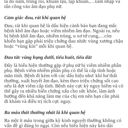
là do nấm, trùng roi, khuẩn lậu, tạp khuẩn,…xâm nhập và
tấn công vào âm đạo phụ nữ.
Cảm giác đau, rát khi quan hệ
Đau, rát khi quan hệ là dấu hiệu cảnh báo bạn đang mắc
bệnh khô âm đạo hoặc viêm nhiễm âm đạo. Ngoài ra, nếu
bị bệnh khô âm đạo, nhiễm trùng, u xơ tử cung,…còn
khiến bạn gặp phải triệu chứng đau nhức vùng xương chậu
hoặc “vùng kín” mỗi khi quan hệ.
Đau tức vùng bụng dưới, tiểu buốt, tiểu dắt
Đây là biểu hiện thường gặp ở phụ nữ bị viêm nhiễm phần
phụ. Bệnh viêm nhiễm phần phụ có thể là cấp tính hoặc
mãn tính. Bệnh đi kèm với các dấu hiệu như: khí hư thất
thường, xuất huyết âm đạo, kèm theo triệu chứng sốt cao
nếu là đợt viêm cấp tính. Bệnh này cực kỳ nguy hiểm và có
thể gây ra nhiều biến chứng xấu cho sức khỏe, làm ảnh
hưởng đến khả năng làm mẹ của chị em nên bạn cần phải
đi khám và điều trị tích cực ngay.
Ra máu thất thường nhất là khi quan hệ
Ra một ít máu trong giữa kỳ kinh nguyệt thường không có
vấn đề gì đáng lo ngại. Còn nếu biểu hiện này kéo dài