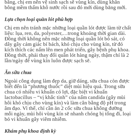
băng, chị em nên vệ sinh sạch sẽ vùng kín, dùng khăn
bông mềm thấm khô nước rồi sau đó mới dùng băng mới.
Lựa chọn loại quần lót phù hợp
Chị em nên tránh mặc những loại quần lót được làm từ chất
liệu: lụa, ren, da, polyester,…trong khoảng thời gian dài.
Đồng thời không nên mặc những loại quần lót bó sát, có
dây gây cảm giác bí bách, khó chịu cho vùng kín, từ đó
kích thích các nấm lên men phát triển, gây bệnh phụ khoa.
Đồng thời, phải thay đổi quần lót hàng ngày, thậm chí là 2
lần/ngày để vùng kín luôn được sạch sẽ.
Ăn sữa chua
Ngoài công dụng làm đẹp da, giữ dáng, sữa chua còn được
biết đến là “phương thuốc” diệt mùi hiệu quả. Trong sữa
chua có nhiều vi khuẩn có lợi, đặc biệt vi khuẩn
lactobacillus – “vị khắc tinh” của nấm candida (gây mùi
hôi khó chịu cho vùng kín) và làm cân bằng độ pH trong
âm đạo. Vì thế, chỉ cần ăn 2 cốc sữa chua không đường
mỗi ngày, mùi hôi vùng kín sẽ nhanh chóng bị tống đi, loại
bỏ vi khuẩn gây viêm nhiễm.
Khám phụ khoa định kỳ