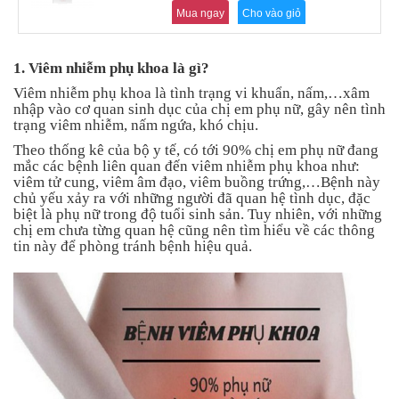
an
Mua ngay
Cho vào giỏ
toàn
Bé
1. Viêm nhiễm phụ khoa là gì?
tắm
Viêm nhiễm phụ khoa là tình trạng vi khuẩn, nấm,…xâm
Bé
nhập vào cơ quan sinh dục của chị em phụ nữ, gây nên tình
chơi
trạng viêm nhiễm, nấm ngứa, khó chịu.
mà
Theo thống kê của bộ y tế, có tới 90% chị em phụ nữ đang
học
mắc các bệnh liên quan đến viêm nhiễm phụ khoa như:
viêm tử cung, viêm âm đạo, viêm buồng trứng,…Bệnh này
Dành
chủ yếu xảy ra với những người đã quan hệ tình dục, đặc
cho
biệt là phụ nữ trong độ tuổi sinh sản. Tuy nhiên, với những
mẹ
chị em chưa từng quan hệ cũng nên tìm hiểu về các thông
tin này để phòng tránh bệnh hiệu quả.
Dành
cho
bố
Đồ
dùng
trong
nhà