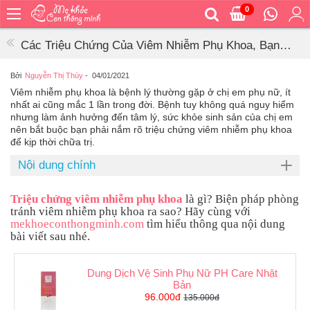
0
Trang
chủ
Các Triệu Chứng Của Viêm Nhiễm Phụ Khoa, Bạn
Bé
Không Thể Bỏ Qua
ăn
Bởi
Nguyễn Thị Thùy
-
04/01/2021
Viêm nhiễm phụ khoa là bệnh lý thường gặp ở chị em phụ nữ, ít
Bé
nhất ai cũng mắc 1 lần trong đời. Bệnh tuy không quá nguy hiểm
vệ
nhưng làm ảnh hưởng đến tâm lý, sức khỏe sinh sản của chị em
sinh
nên bắt buộc bạn phải nắm rõ triệu chứng viêm nhiễm phụ khoa
để kịp thời chữa trị.
Bé
mặc
Nội dung chính
Bé
đi
Triệu chứng viêm nhiễm phụ khoa
là gì? Biện pháp phòng
ra
tránh viêm nhiễm phụ khoa ra sao? Hãy cùng với
ngoài
mekhoeconthongminh.com
tìm hiểu thông qua nội dung
bài viết sau nhé.
Bé
ngủ
Dung Dịch Vệ Sinh Phụ Nữ PH Care Nhật
Bé
Bản
khỏe
96.000đ
135.000đ
&