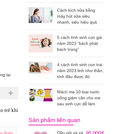
Cách kích sữa bằng
máy hút sữa siêu
nhanh, siêu hiệu quả
5 cách tính sinh con gái
năm 2023 “bách phát
bách trúng”
4 cách tính sinh con trai
năm 2023 linh như thần,
ng lại
tính đâu được đó
Mách mẹ 10 loại nước
uống giảm cân cho mẹ
sau sinh cực dễ làm
 trẻ khi 
Sản phẩm liên quan
Dầu gội và xả
95.000đ
w Baby Healthy Care Úc