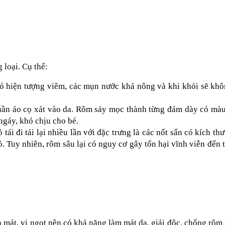
 loại. Cụ thể:
ó hiện tượng viêm, các mụn nước khá nông và khi khỏi sẽ khôn
ần áo cọ xát vào da. Rôm sảy mọc thành từng đám dày có màu 
ngáy, khó chịu cho bé.
i đi tái lại nhiều lần với đặc trưng là các nốt sẩn có kích thướ
 Tuy nhiên, rôm sâu lại có nguy cơ gây tổn hại vĩnh viễn đến 
nh mát, vị ngọt nên có khả năng làm mát da, giải độc, chống rôm 