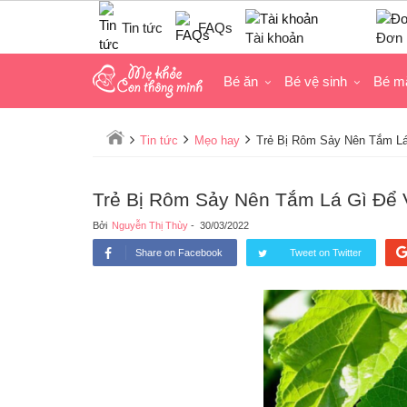
Tin tức
FAQs
Tài khoản
Đơn 
Bé ăn
Bé vệ sinh
Bé m
Tin tức
Mẹo hay
Trẻ Bị Rôm Sảy Nên Tắm L
Trẻ Bị Rôm Sảy Nên Tắm Lá Gì Để
Bởi
Nguyễn Thị Thùy
-
30/03/2022
Share on Facebook
Tweet on Twitter