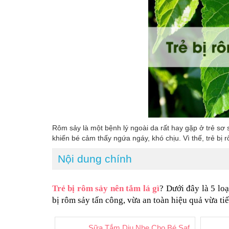
Rôm sảy là một bệnh lý ngoài da rất hay gặp ở trẻ sơ 
khiến bé cảm thấy ngứa ngáy, khó chịu. Vì thế, trẻ bị
Nội dung chính
Trẻ bị rôm sảy nên tắm lá gì
? Dưới đây là 5 loạ
bị rôm sảy tấn công, vừa an toàn hiệu quả vừa tiế
Sữa Tắm Dịu Nhẹ Cho Bé Saforelle – Ph