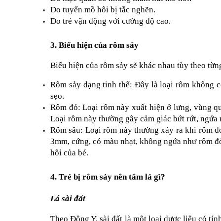
Do tuyến mồ hôi bị tắc nghẽn.
Do trẻ vận động với cường độ cao.
3. Biểu hiện của rôm sảy
Biểu hiện của rôm sảy sẽ khác nhau tùy theo từng
Rôm sảy dạng tinh thể: Đây là loại rôm không c
sẹo.
Rôm đỏ: Loại rôm này xuất hiện ở lưng, vùng qu
Loại rôm này thường gây cảm giác bứt rứt, ngứa 
Rôm sâu: Loại rôm này thường xảy ra khi rôm đỏ tá
3mm, cứng, có màu nhạt, không ngứa như rôm đỏ.
hôi của bé.
4. Trẻ bị rôm sảy nên tắm lá gì?
Lá sài đất
Theo Đông Y, sài đất là một loại dược liệu có tí