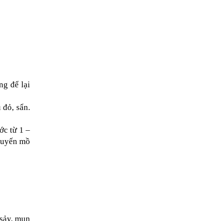
g để lại 
đỏ, sẩn. 
c từ 1 – 
tuyến mồ 
sảy, mụn 