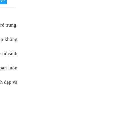
rẻ trung,
đẹp không
c từ cánh
bạn luôn
nh đẹp và