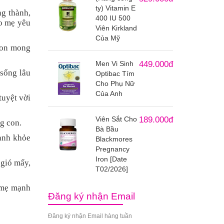
ty) Vitamin E
ng thành,
400 IU 500
ho mẹ yêu
Viên Kirkland
Của Mỹ
Con mong
Men Vi Sinh
449.000đ
sống lâu
Optibac Tím
Cho Phụ Nữ
Của Anh
tuyệt vời
Viên Sắt Cho
189.000đ
g con.
Bà Bầu
ạnh khỏe
Blackmores
Pregnancy
Iron [Date
 gió mấy,
T02/2026]
 mẹ mạnh
Đăng ký nhận Email
Đăng ký nhận Email hàng tuần