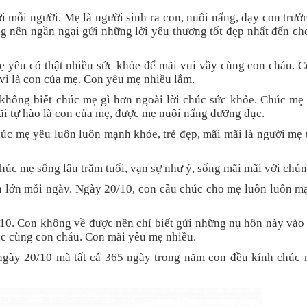
i mỗi người. Mẹ là người sinh ra con, nuôi nấng, dạy con trưở
ừng nên ngần ngại gửi những lời yêu thương tốt đẹp nhất đến c
 yêu có thật nhiều sức khỏe để mãi vui vầy cùng con cháu. 
 vì là con của mẹ. Con yêu mẹ nhiều lắm.
không biết chúc mẹ gì hơn ngoài lời chúc sức khỏe. Chúc mẹ 
mãi tự hào là con của mẹ, được mẹ nuôi nấng dưỡng dục.
c mẹ yêu luôn luôn mạnh khỏe, trẻ đẹp, mãi mãi là người mẹ 
úc mẹ sống lâu trăm tuổi, vạn sự như ý, sống mãi mãi với chún
n lớn mỗi ngày. Ngày 20/10, con cầu chúc cho mẹ luôn luôn m
10. Con không về được nên chỉ biết gửi những nụ hôn này vào
c cùng con cháu. Con mãi yêu mẹ nhiều.
ngày 20/10 mà tất cả 365 ngày trong năm con đều kính chúc