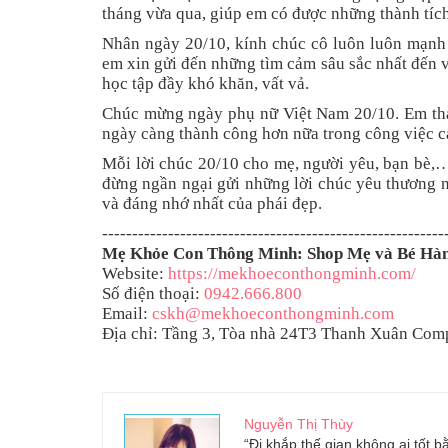
tháng vừa qua, giúp em có được những thành tích 
Nhân ngày 20/10, kính chúc cô luôn luôn mạnh 
em xin gửi đến những tìm cảm sâu sắc nhất đến 
học tập đầy khó khăn, vất vả.
Chúc mừng ngày phụ nữ Việt Nam 20/10. Em thay
ngày càng thành công hơn nữa trong công việc c
Mỗi lời chúc 20/10 cho mẹ, người yêu, bạn bè,…
đừng ngần ngại gửi những lời chúc yêu thương n
và đáng nhớ nhất của phái đẹp.
---------------------------------------------------------
Mẹ Khỏe Con Thông Minh: Shop Mẹ và Bé Hà
Website:
https://mekhoeconthongminh.com/
Số điện thoại:
0942.666.800
Email:
cskh@mekhoeconthongminh.com
Địa chỉ: Tầng 3, Tòa nhà 24T3 Thanh Xuân Com
Nguyễn Thị Thùy
“Đi khắp thế gian không ai tốt