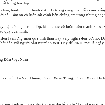
tốt trong học tập.
khỏe, hạnh phúc, thành đạt hơn trong công việc lẫn cuộc sốn
với cô. Cảm ơn cô luôn sát cánh bên chúng em trong những ch
 mặt các bạn trong lớp, kính chúc cô luôn luôn mạnh khỏe, x
ao quý của mình.
đều là những món quà tinh thần hay và ý nghĩa đến với họ. D
hất đến với người phụ nữ mình yêu. Hãy để 20/10 mãi là ngày
-------
ng Đầu Việt Nam
plex, Số 6 Lê Văn Thiêm, Thanh Xuân Trung, Thanh Xuân, Hà 
 bằng mẹ Gánh nặng cuộc đời không ai khổ bằng cha” Là một người mẹ,