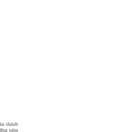
oàn thành
hững năm