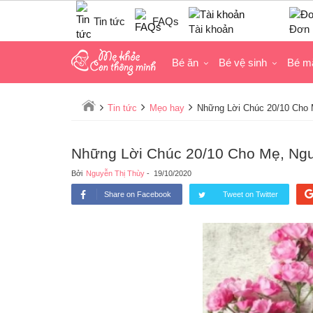
Tin tức
FAQs
Tài khoản
Đơn 
Bé ăn
Bé vệ sinh
Bé m
Tin tức
Mẹo hay
Những Lời Chúc 20/10 Cho
Những Lời Chúc 20/10 Cho Mẹ, Ng
Bởi
Nguyễn Thị Thùy
-
19/10/2020
Share on Facebook
Tweet on Twitter