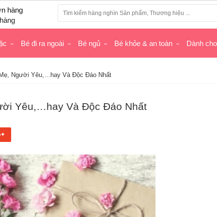
hàng
ặc
Bé đi ra ngoài
Bé ngủ
Bé khỏe & an toàn
Dành ch
 Mẹ, Người Yêu,…hay Và Độc Đáo Nhất
ười Yêu,…hay Và Độc Đáo Nhất