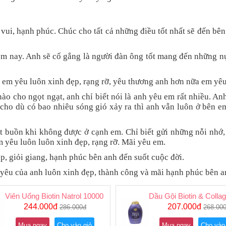
vui, hạnh phúc. Chúc cho tất cả những điều tốt nhất sẽ đến bê
m nay. Anh sẽ cố gắng là người đàn ông tốt mang đến những n
 em yêu luôn xinh đẹp, rạng rỡ, yêu thương anh hơn nữa em yêu
nào cho ngọt ngạt, anh chỉ biết nói là anh yêu em rất nhiều. An
 cho dù có bao nhiêu sóng gió xảy ra thì anh vẫn luôn ở bên e
 buồn khi không được ở cạnh em. Chỉ biết gửi những nỗi nhớ,
 yêu luôn luôn xinh đẹp, rạng rỡ. Mãi yêu em.
, giỏi giang, hạnh phúc bên anh đến suốt cuộc đời.
yêu của anh luôn xinh đẹp, thành công và mãi hạnh phúc bên a
Viên Uống Biotin Natrol 10000 Mcg Hỗ Trợ Mọc Tóc Của Mỹ
Dầu Gội Biotin & Coll
244.000đ
207.000đ
286.000đ
268.00
Mua ngay
Cho vào giỏ
Mua ngay
Cho vào