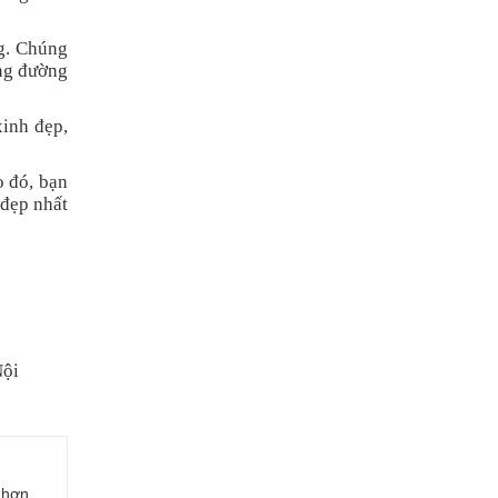
g. Chúng
ặng đường
inh đẹp,
o đó, bạn
 đẹp nhất
Nội
 hơn