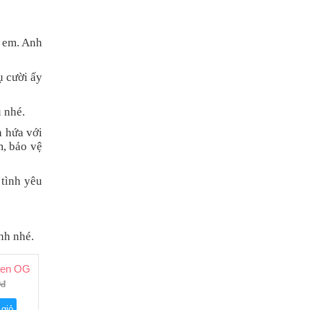
n em. Anh
ụ cười ấy
 nhé.
h hứa với
m, bảo vệ
 tình yêu
nh nhé.
agen OGX
0đ
 giỏ