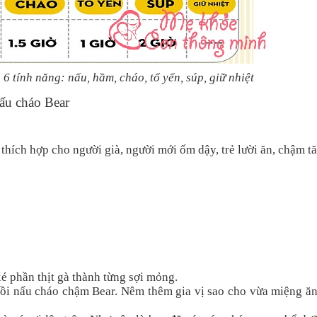
 tính năng: nấu, hầm, cháo, tổ yến, súp, giữ nhiệt
ấu cháo Bear
thích hợp cho người già, người mới ốm dậy, trẻ lười ăn, chậm t
é phần thịt gà thành từng sợi mỏng.
nồi nấu cháo chậm Bear. Nêm thêm gia vị sao cho vừa miệng ăn