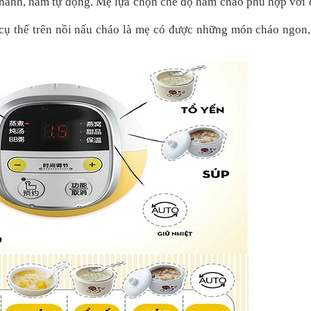
hanh, hầm tự động. Mẹ lựa chọn chế độ hầm cháo phù hợp với 
 cụ thể trên nồi nấu cháo là mẹ có được những món cháo ngon