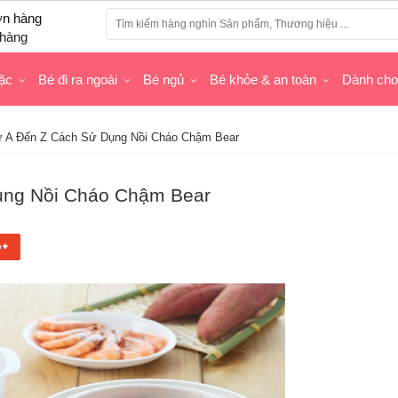
hàng
ặc
Bé đi ra ngoài
Bé ngủ
Bé khỏe & an toàn
Dành ch
 A Đến Z Cách Sử Dụng Nồi Cháo Chậm Bear
ụng Nồi Cháo Chậm Bear