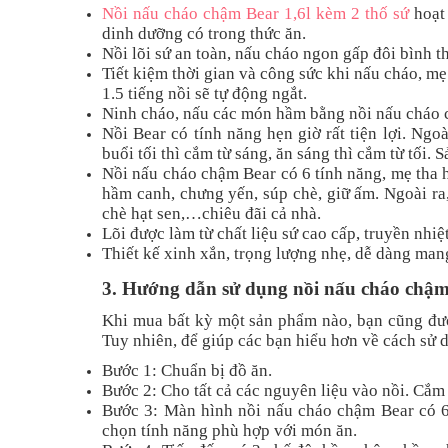
Nồi nấu cháo chậm Bear 1,6l kèm 2 thố sứ
hoạt 
dinh dưỡng có trong thức ăn.
Nồi lõi sứ an toàn, nấu cháo ngon gấp đôi bình t
Tiết kiệm thời gian và công sức khi nấu cháo, mẹ
1.5 tiếng nồi sẽ tự động ngắt.
Ninh cháo, nấu các món hầm bằng nồi nấu cháo c
Nồi Bear có tính năng hẹn giờ rất tiện lợi. Ngo
buổi tối thì cắm từ sáng, ăn sáng thì cắm từ tối
Nồi nấu cháo chậm Bear có 6 tính năng, mẹ tha 
hầm canh, chưng yến, súp chè, giữ ấm. Ngoài ra
chè hạt sen,…chiêu đãi cả nhà.
Lõi được làm từ chất liệu sứ cao cấp, truyền nhiệ
Thiết kế xinh xắn, trọng lượng nhẹ, dễ dàng man
3. Hướng dẫn sử dụng nồi nấu cháo chậ
Khi mua bất kỳ một sản phẩm nào, bạn cũng đượ
Tuy nhiên, để giúp các bạn hiểu hơn về cách sử 
Bước 1: Chuẩn bị đồ ăn.
Bước 2: Cho tất cả các nguyên liệu vào nồi. Cắm 
Bước 3: Màn hình nồi nấu cháo chậm Bear có 6
chọn tính năng phù hợp với món ăn.