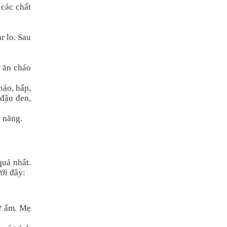
các chất
r lo. Sau
u ăn cháo
háo, hấp,
 đậu đen,
n năng.
uả nhất.
ới đây:
ữ ấm. Mẹ