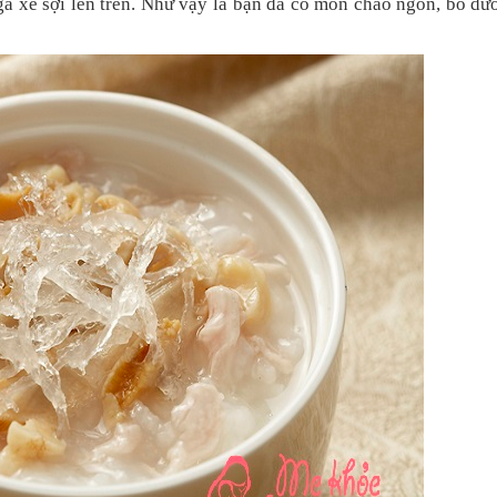
t gà xé sợi lên trên. Như vậy là bạn đã có món cháo ngon, bổ d