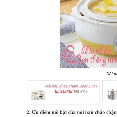
Nồi n
Nồi nấu cháo chậm Bear 1,6l kèm 2 thố s
655.000đ
765.000đ
2. Ưu điểm nổi bật của nồi nấu cháo chậ