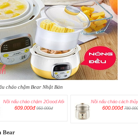
ấu cháo chậm Bear Nhật Bản
ứ [Bảo Hành]
Nồi nấu cháo chậm 2Good A600 2 tầng
Nồi nấu cháo cách thủy
609.000đ
600.000đ
950.000đ
780.00
m Bear