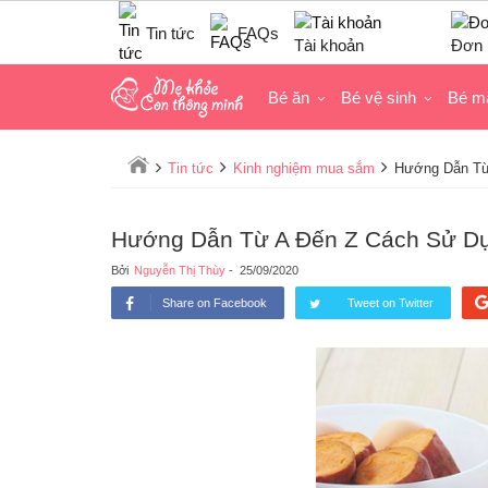
Tin tức
FAQs
Tài khoản
Đơn 
Bé ăn
Bé vệ sinh
Bé m
Tin tức
Kinh nghiệm mua sắm
Hướng Dẫn Từ
Hướng Dẫn Từ A Đến Z Cách Sử D
Bởi
Nguyễn Thị Thùy
-
25/09/2020
Share on Facebook
Tweet on Twitter