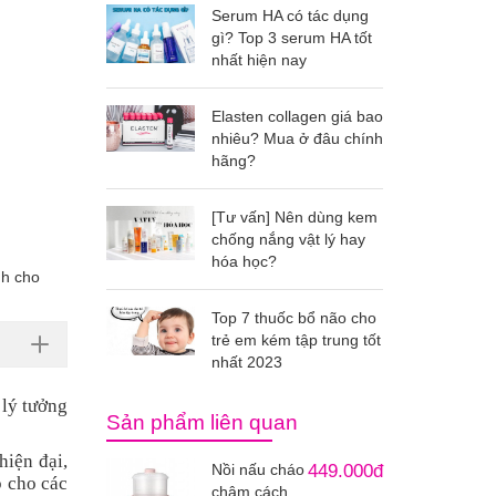
Serum HA có tác dụng
gì? Top 3 serum HA tốt
nhất hiện nay
Elasten collagen giá bao
nhiêu? Mua ở đâu chính
hãng?
[Tư vấn] Nên dùng kem
chống nắng vật lý hay
hóa học?
nh cho
Top 7 thuốc bổ não cho
trẻ em kém tập trung tốt
nhất 2023
 lý tưởng
Sản phẩm liên quan
hiện đại,
Nồi nấu cháo
449.000đ
p cho các
chậm cách