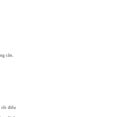
ăng cân.
 rồi điều