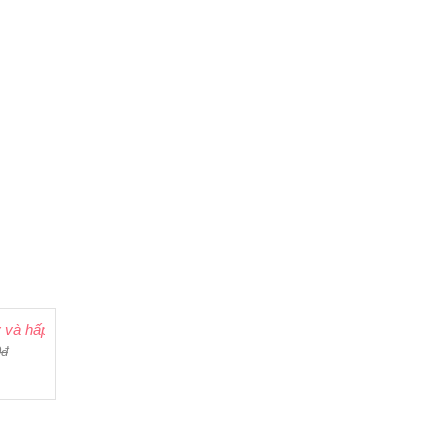
 và hấp đa năng Song Anh 1,5l
0đ