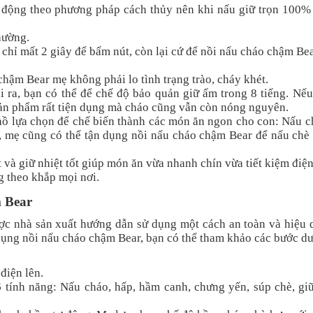
động theo phương pháp cách thủy nên khi nấu giữ trọn 100% 
hường.
 chỉ mất 2 giây để bấm nút, còn lại cứ để nồi nấu cháo chậm Bea
hậm Bear mẹ không phải lo tình trạng trào, cháy khét.
ài ra, bạn có thể để chế độ bảo quản giữ ấm trong 8 tiếng. Nế
. Sản phẩm rất tiện dụng mà cháo cũng vẫn còn nóng nguyên.
hồ lựa chọn để chế biến thành các món ăn ngon cho con: Nấu c
, mẹ cũng có thể tận dụng nồi nấu cháo chậm Bear để nấu chè
t và giữ nhiệt tốt giúp món ăn vừa nhanh chín vừa tiết kiệm điệ
g theo khắp mọi nơi.
m Bear
c nhà sản xuất hướng dẫn sử dụng một cách an toàn và hiệu q
dụng nồi nấu cháo chậm Bear, bạn có thể tham khảo các bước dư
điện lên.
 tính năng: Nấu cháo, hấp, hầm canh, chưng yến, súp chè, gi