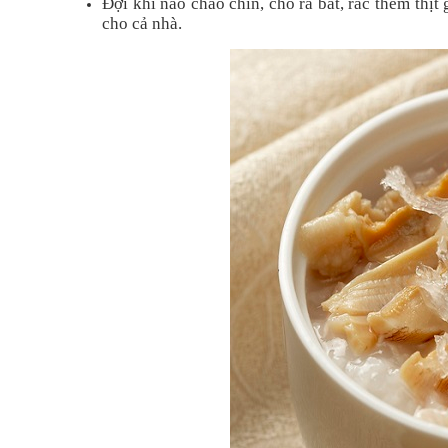
Đợi khi nào cháo chín, cho ra bát, rắc thêm thị
cho cả nhà.