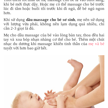
Tin
khi bé mới thực dậy. Hoặc mẹ có thể massage cho bé trước
tức
lúc đi tắm hoặc buổi tối trước khi đi ngủ, để bé ngủ ngon
hơn.
FAQ
Khi sử dụng
dầu massage cho bé sơ sinh
, mẹ nên sử dụng
với lượng vừa phải, không nên lạm dụng quá nhiều, chỉ
cần 2-3 giọt là đủ.
Mẹ cho dầu massage của bé vào lòng bàn tay, thoa đều hai
tay và xoa bóp nhạn nhàng cơ thể cho bé. Thêm một chút
nhạc du dương khi massage khiến tinh thần của
mẹ và bé
tuyệt vời hơn bao giờ hết.