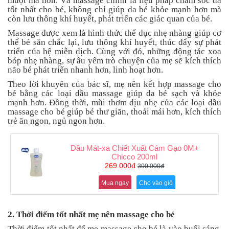
mượt mà hơn. Và massage chính là liệu pháp chăm sóc da
an
tốt nhất cho bé, không chỉ giúp da bé khỏe mạnh hơn mà
toàn
còn lưu thông khí huyết, phát triển các giác quan của bé.
Massage được xem là hình thức thể dục nhẹ nhàng giúp cơ
Bé
thể bé săn chắc lại, lưu thông khí huyết, thúc đẩy sự phát
tắm
triển của hệ miễn dịch. Cùng với đó, những động tác xoa
bóp nhẹ nhàng, sự âu yếm trò chuyện của mẹ sẽ kích thích
Bé
não bé phát triển nhanh hơn, linh hoạt hơn.
chơi
mà
Theo lời khuyên của bác sĩ, mẹ nên kết hợp massage cho
học
bé bằng các loại dầu massage giúp da bé sạch và khỏe
mạnh hơn. Đồng thời, mùi thơm dịu nhẹ của các loại dầu
Dành
massage cho bé giúp bé thư giãn, thoải mái hơn, kích thích
cho
trẻ ăn ngon, ngủ ngon hơn.
mẹ
Dành
Dầu Mát-xa Chiết Xuất Cám Gạo 0M+
cho
Chicco 200ml
bố
269.000đ
300.000đ
Đồ
Mua ngay
Cho vào giỏ
dùng
trong
nhà
2. Thời điểm tốt nhất mẹ nên massage cho bé
Thời điểm tốt nhất để mẹ massage cho bé là vào buổi sáng,