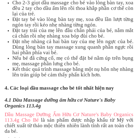
Cho 2-3 giọt dầu massage cho bé vào lòng bàn tay, xoa
đều 2 tay cho dầu ấm lên rồi thoa khắp phần cơ thể còn
lại của trẻ.
Đặt tay bé vào lòng bàn tay mẹ, xoa đều lần lượt từng
ngón tay rồi kéo nhẹ nhàng từng ngón.
Đặt tay trái của mẹ lên đầu chân phải của bé, nắm mắt
cá chân rồi nhẹ nhàng xoa bóp đùi cho bé.
Đặt nhẹ nhàng cả hai bàn tay của mẹ lên ngực của bé.
Dùng lòng bàn tay massage xung quanh phần ngực rồi
hai phần phía vai bé.
Nếu bé đã cứng cổ, mẹ có thể đặt bé nằm úp trên bụng
mẹ, massage phần lưng cho bé.
Kết thúc quá trình massage bằng một nụ hôn nhẹ nhàng
lên trán giúp bé cảm thấy phấn kích hơn.
4. Các loại dầu massage cho bé tốt nhất hiện nay
4.1 Dầu Massage
dưỡng ẩm hữu cơ Nature's Baby
Organics 113.4g
Dầu Massage Dưỡng Ẩm Hữu Cơ Nature's Baby Organics
113.4g Cho Bé
là sản phẩm được nhập khẩu từ Mỹ với
chiết xuất từ thảo mộc thiên nhiên lành tính rất an toàn cho
da bé.