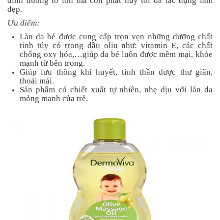
dinh dưỡng to lớn mà còn phát huy tối đa tác dụng làm
đẹp.
Ưu điểm:
Làn da bé được cung cấp trọn vẹn những dưỡng chất
tinh túy có trong dầu oliu như: vitamin E, các chất
chống oxy hóa,…giúp da bé luôn được mềm mại, khỏe
mạnh từ bên trong.
Giúp lưu thông khí huyết, tinh thần được thư giãn,
thoải mái.
Sản phẩm có chiết xuất tự nhiên, nhẹ dịu với làn da
mỏng manh của trẻ.