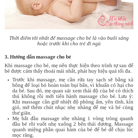
Thời điểm tốt nhất để massage cho bé là vào buổi sáng
hoặc trước khi cho trẻ đi ngủ
3. Hướng dẫn massage cho bé
Khi massage cho bé, mẹ nên thực hiện theo trình tự sau để
bé được cảm thấy thoải mái nhất, phát huy hiệu quả tối đa.
Trước khi massage, mẹ cần rửa tay sạch sẽ bằng xà
bông để loại bỏ hoàn toàn bụi bẩn, vi khuẩn có hại cho
da bé. Sau đó, mẹ quan sát xem thái độ của bé có thích
thú không rồi mới tiến hành massage cho bé. Lưu ý:
Khi massage cần giữ nhiệt độ phòng ấm, yên tĩnh, kín
gió, mở thêm chút nhạc nhẹ nhàng để mẹ và bé cùng
thư giãn.
Mẹ bắt đầu massage nhẹ nhàng 1 vòng tròng quanh
đầu bé rồi vuốt nhẹ xuống 2 bên thái dương. Massage
quanh miệng phần quai hàm của bé để bé dễ chịu lúc
mọc răng.