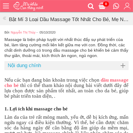
0
Trang
chủ
Bật Mí 3 Loại Dầu Massage Tốt Nhất Cho Bé, Mẹ Nên
Bé
Áp Dụng
ăn
Bởi
Nguyễn Thị Thùy
-
05/10/2020
Massage là biện pháp tuyệt vời nhất thúc đẩy sự phát triển của
Bé
bé, làm tăng cường mối liên kết giữa mẹ với con. Đồng thời, các
vệ
chất dinh dưỡng có trong dầu massage cho bé khiến bé cảm thấy
sinh
thư giãn, thoải mái, kích thích ăn ngon, ngủ ngon.
Bé
Nội dung chính
mặc
Bé
Nếu các bạn đang băn khoăn trong việc chọn
dầu massage
đi
cho bé
thì có thể tham khảo nội dung bài viết dưới đây để
ra
lựa chọn được sản phẩm tốt nhất, an toàn cho da bé, giúp
ngoài
bé phát triển toàn diện, .
Bé
1. Lợi ích khi massage cho bé
ngủ
Làn da của trẻ rất mỏng manh, yếu ớt, dễ bị kích ứng, mẩn
Bé
ngứa ngay cả điều kiện thường. Vì thế, bé cần được chăm
khỏe
sóc da hàng ngày để cân bằng độ ẩm giúp da mềm mại,
&