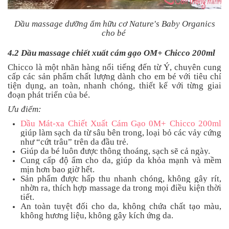
Dầu massage dưỡng ẩm hữu cơ Nature's Baby Organics
cho bé
4.2 Dầu massage chiết xuất cám gạo OM+ Chicco 200ml
Chicco là một nhãn hàng nổi tiếng đến từ Ý, chuyên cung
cấp các sản phẩm chất lượng dành cho em bé với tiêu chí
tiện dụng, an toàn, nhanh chóng, thiết kế với từng giai
đoạn phát triển của bé.
Ưu điểm:
Dầu Mát-xa Chiết Xuất Cám Gạo 0M+ Chicco 200ml
giúp làm sạch da từ sâu bên trong, loại bỏ các vảy cứng
như “cứt trâu” trên da đầu trẻ.
Giúp da bé luôn được thông thoáng, sạch sẽ cả ngày.
Cung cấp độ ẩm cho da, giúp da khỏa mạnh và mềm
mịn hơn bao giờ hết.
Sản phẩm được hấp thu nhanh chóng, không gây rít,
nhờn ra, thích hợp massage da trong mọi điều kiện thời
tiết.
An toàn tuyệt đối cho da, không chứa chất tạo màu,
không hương liệu, không gây kích ứng da.