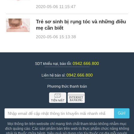
2020-05-06 11:15:47
Trẻ sơ sinh bị rụng tóc và những điều
mẹ cần biết
2020-05-06 15:13:38
0942.666.800
SDT khiếu nại, báo lỗi:
0942.666.800
Liên hệ bán sỉ:
Phương thức thanh toán
Gửi!
Mọi thông tin trên website chỉ mang tính chất tham khảo không nhằm mục
đích quảng cáo. Các sản phẩm bán trên web là thực phẩm chức năng không
phải là thuốc chữa bệnh, hiệu quả sử dụng còn tùy thuộc cơ địa mỗi người.